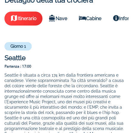
Dettaglio della tua crociera
Itinerario
Nave
Cabine
Inform
Giorno 1
Seattle
Partenza :
17:00
Seattle è situata a circa 174 km dalla frontiera americana e
canadese. Viene soprannominata ?la città smeraldo? a causa
del colore verde delle foreste che la circondano. Seattle è
internazionalmente conosciuta come centro della musica
grunge ed offre ai melomani musei molto interessanti come
l'Experience Music Project, uno dei musei più creativi e
sicuramente il più interattivo del mondo; e l'EMP, che invita a
scoprire la storia del rock, passando per il blues e l'hip hop.
Seattle è una città cosmopolita ed uno dei più grandi poli
culturali del Paese, grazie alla qualità dei suoi musei, alla sua
programmazione teatrale e al prestigio della scena musicale.