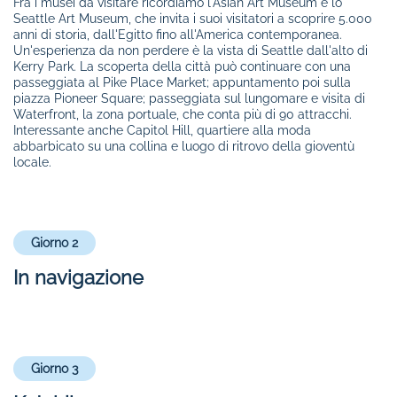
Fra i musei da visitare ricordiamo l'Asian Art Museum e lo
Seattle Art Museum, che invita i suoi visitatori a scoprire 5.000
anni di storia, dall'Egitto fino all'America contemporanea.
Un'esperienza da non perdere è la vista di Seattle dall'alto di
Kerry Park. La scoperta della città può continuare con una
passeggiata al Pike Place Market; appuntamento poi sulla
piazza Pioneer Square; passeggiata sul lungomare e visita di
Waterfront, la zona portuale, che conta più di 90 attracchi.
Interessante anche Capitol Hill, quartiere alla moda
abbarbicato su una collina e luogo di ritrovo della gioventù
locale.
Giorno 2
In navigazione
Giorno 3