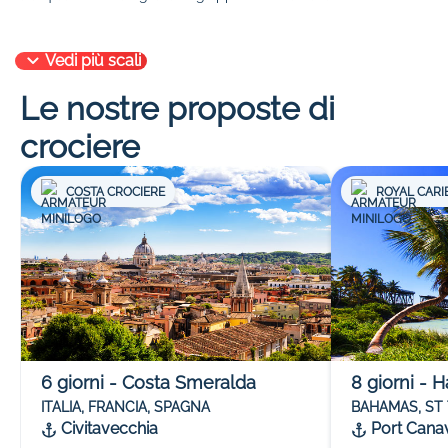
Vedi più scali
Le nostre proposte di
crociere
COSTA CROCIERE
ROYAL CARI
6
giorni
-
Costa Smeralda
8
giorni
-
H
ITALIA, FRANCIA, SPAGNA
BAHAMAS, ST
Civitavecchia
Port Cana