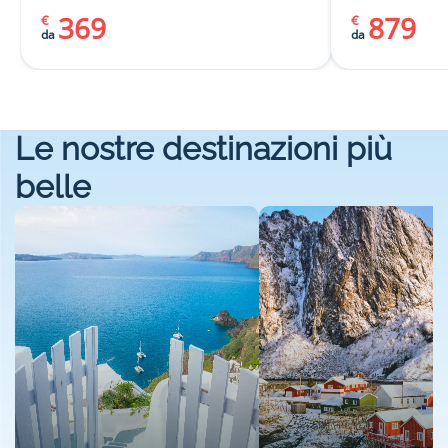
369
879
€
€
da
da
Le nostre destinazioni più
belle