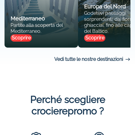
Europa del Nord
Godetevi paesaggi
Mediterraneo
sorprendenti: dai fiordi 
Partite alla scoperta del
ghiacciai, fino alle capit
Mediterraneo.
del Baltico.
Scoprire
Scoprire
Vedi tutte le nostre destinazioni
Perché scegliere
crocierepromo ?