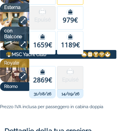
Esterna
979€
Epuisé
con
Balcone
1659€
1189€
MSC Yacht Club
Royale
2869€
Epuisé
Ritorno
31/08/26
14/09/26
Prezzo IVA inclusa per passeggero in cabina doppia