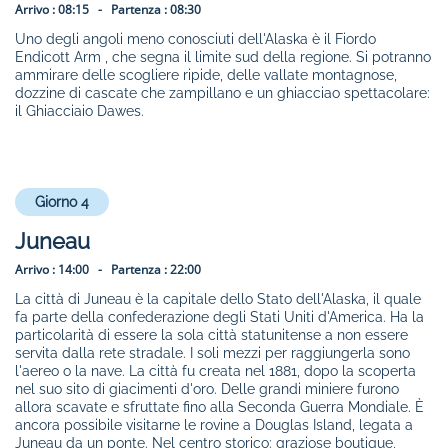
Arrivo :
08:15 -
Partenza :
08:30
Uno degli angoli meno conosciuti dell'Alaska è il Fiordo
Endicott Arm , che segna il limite sud della regione. Si potranno
ammirare delle scogliere ripide, delle vallate montagnose,
dozzine di cascate che zampillano e un ghiacciao spettacolare:
il Ghiacciaio Dawes.
Giorno 4
Juneau
Arrivo :
14:00 -
Partenza :
22:00
La città di Juneau è la capitale dello Stato dell'Alaska, il quale
fa parte della confederazione degli Stati Uniti d'America. Ha la
particolarità di essere la sola città statunitense a non essere
servita dalla rete stradale. I soli mezzi per raggiungerla sono
l'aereo o la nave. La città fu creata nel 1881, dopo la scoperta
nel suo sito di giacimenti d'oro. Delle grandi miniere furono
allora scavate e sfruttate fino alla Seconda Guerra Mondiale. È
ancora possibile visitarne le rovine a Douglas Island, legata a
Juneau da un ponte. Nel centro storico: graziose boutique,