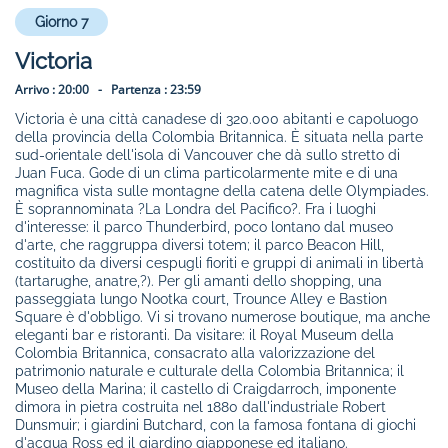
Giorno 7
Victoria
Arrivo :
20:00 -
Partenza :
23:59
Victoria è una città canadese di 320.000 abitanti e capoluogo
della provincia della Colombia Britannica. È situata nella parte
sud-orientale dell'isola di Vancouver che dà sullo stretto di
Juan Fuca. Gode di un clima particolarmente mite e di una
magnifica vista sulle montagne della catena delle Olympiades.
È soprannominata ?La Londra del Pacifico?. Fra i luoghi
d'interesse: il parco Thunderbird, poco lontano dal museo
d'arte, che raggruppa diversi totem; il parco Beacon Hill,
costituito da diversi cespugli fioriti e gruppi di animali in libertà
(tartarughe, anatre,?). Per gli amanti dello shopping, una
passeggiata lungo Nootka court, Trounce Alley e Bastion
Square è d'obbligo. Vi si trovano numerose boutique, ma anche
eleganti bar e ristoranti. Da visitare: il Royal Museum della
Colombia Britannica, consacrato alla valorizzazione del
patrimonio naturale e culturale della Colombia Britannica; il
Museo della Marina; il castello di Craigdarroch, imponente
dimora in pietra costruita nel 1880 dall'industriale Robert
Dunsmuir; i giardini Butchard, con la famosa fontana di giochi
d'acqua Ross ed il giardino giapponese ed italiano.