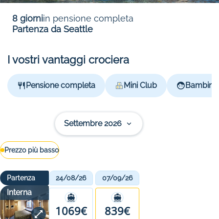
8 giorni
in pensione completa
Partenza da Seattle
I vostri vantaggi crociera
Pensione completa
Mini Club
Bambini g
Settembre 2026
Prezzo più basso
Partenza
24/08/26
07/09/26
Interna
1069€
839€