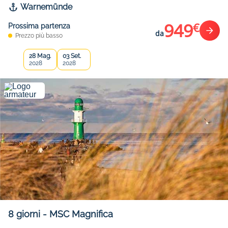
Warnemünde
949
€
Prossima partenza
da
Prezzo più basso
28 Mag.
03 Set.
2028
2028
8
giorni
-
MSC Magnifica