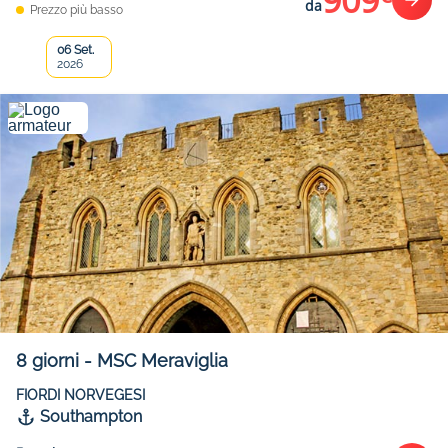
909
da
Prezzo più basso
06 Set.
2026
8
giorni
-
MSC Meraviglia
FIORDI NORVEGESI
Southampton