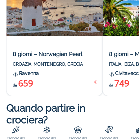
8 giorni – Norwegian Pearl
8 giorni –
CROAZIA, MONTENEGRO, GRECIA
ITALIA, IBIZA
Ravenna
Civitavecc
659
749
€
da
da
Quando partire in
crociera?
Crociere nel
Crociere nel
Crociere nel
Crociere nel
Croci