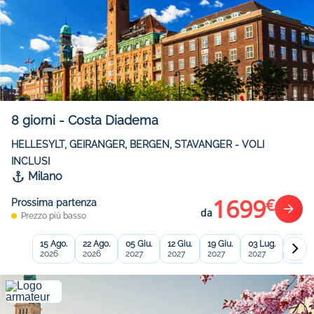
8
giorni
-
Costa Diadema
HELLESYLT, GEIRANGER, BERGEN, STAVANGER - VOLI
INCLUSI
Milano
1699
€
Prossima partenza
da
Prezzo più basso
15 Ago.
22 Ago.
05 Giu.
12 Giu.
19 Giu.
03 Lug.
17 Lug
2026
2026
2027
2027
2027
2027
2027