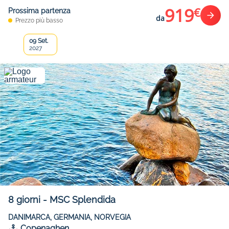
919
€
Prossima partenza
da
Prezzo più basso
09 Set.
2027
8
giorni
-
MSC Splendida
DANIMARCA, GERMANIA, NORVEGIA
Copenaghen