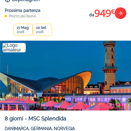
949
€
Prossima partenza
da
Prezzo più basso
27 Mag.
02 Set.
2028
2028
8
giorni
-
MSC Splendida
DANIMARCA, GERMANIA, NORVEGIA