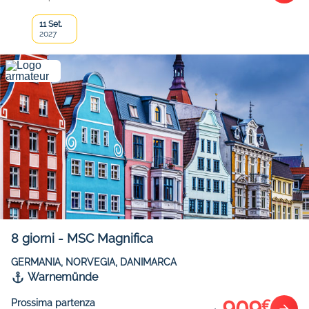
11 Set.
2027
8
giorni
-
MSC Magnifica
GERMANIA, NORVEGIA, DANIMARCA
Warnemünde
€
Prossima partenza