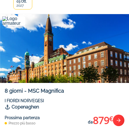
03 Ott.
2027
8
giorni
-
MSC Magnifica
I FIORDI NORVEGESI
Copenaghen
879
€
Prossima partenza
da
Prezzo più basso