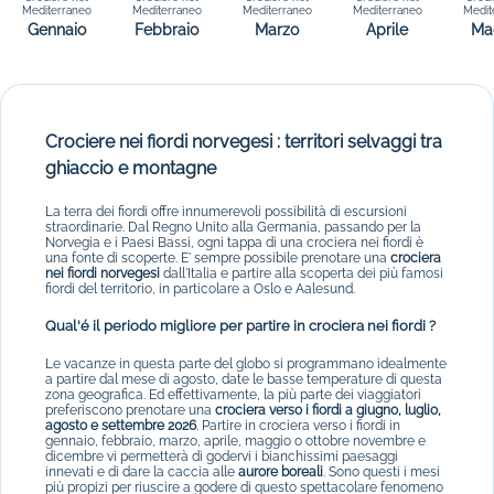
Mediterraneo
Mediterraneo
Mediterraneo
Mediterraneo
Medit
Gennaio
Febbraio
Marzo
Aprile
Ma
Crociere nei fiordi norvegesi : territori selvaggi tra
ghiaccio e montagne
La terra dei fiordi offre innumerevoli possibilità di escursioni
straordinarie. Dal Regno Unito alla Germania, passando per la
Norvegia e i Paesi Bassi, ogni tappa di una crociera nei fiordi è
una fonte di scoperte. E' sempre possibile prenotare una
crociera
nei fiordi norvegesi
dall'Italia e partire alla scoperta dei più famosi
fiordi del territorio, in particolare a Oslo e Aalesund.
Qual'é il periodo migliore per partire in crociera nei fiordi ?
Le vacanze in questa parte del globo si programmano idealmente
a partire dal mese di agosto, date le basse temperature di questa
zona geografica. Ed effettivamente, la più parte dei viaggiatori
preferiscono prenotare una
crociera verso i fiordi a giugno, luglio,
agosto e settembre 2026
. Partire in crociera verso i fiordi in
gennaio, febbraio, marzo, aprile, maggio o ottobre novembre e
dicembre vi permetterà di godervi i bianchissimi paesaggi
innevati e di dare la caccia alle
aurore boreali
. Sono questi i mesi
più propizi per riuscire a godere di questo spettacolare fenomeno