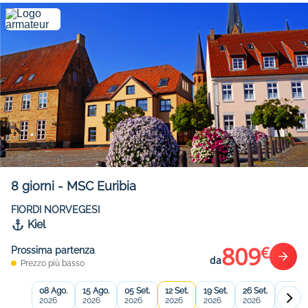
8
giorni
-
MSC Euribia
FIORDI NORVEGESI
Kiel
809
€
Prossima partenza
da
Prezzo più basso
08 Ago.
15 Ago.
05 Set.
12 Set.
19 Set.
26 Set.
22 Mag
2026
2026
2026
2026
2026
2026
2027