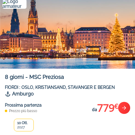
8
giorni
-
MSC Preziosa
FIORDI : OSLO, KRISTIANSAND, STAVANGER E BERGEN
Amburgo
779
€
Prossima partenza
da
Prezzo più basso
10 Ott.
2027