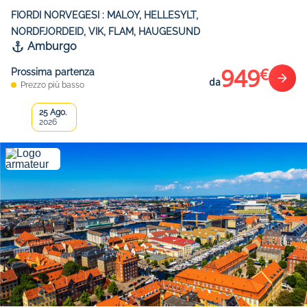
FIORDI NORVEGESI : MALOY, HELLESYLT,
NORDFJORDEID, VIK, FLAM, HAUGESUND
Amburgo
949
€
Prossima partenza
da
Prezzo più basso
25 Ago.
2026