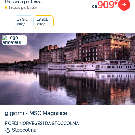
909
€
Prossima partenza
da
Prezzo più basso
19 Giu.
18 Set.
2027
2027
9
giorni
-
MSC Magnifica
FIORDI NORVEGESI DA STOCCOLMA
Stoccolma