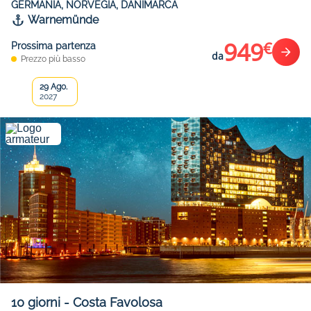
GERMANIA, NORVEGIA, DANIMARCA
Warnemünde
949
€
Prossima partenza
da
Prezzo più basso
29 Ago.
2027
10
giorni
-
Costa Favolosa