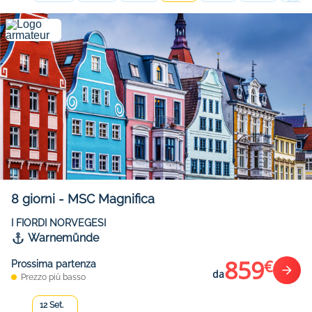
8
giorni
-
MSC Magnifica
I FIORDI NORVEGESI
Warnemünde
859
€
Prossima partenza
da
Prezzo più basso
12 Set.