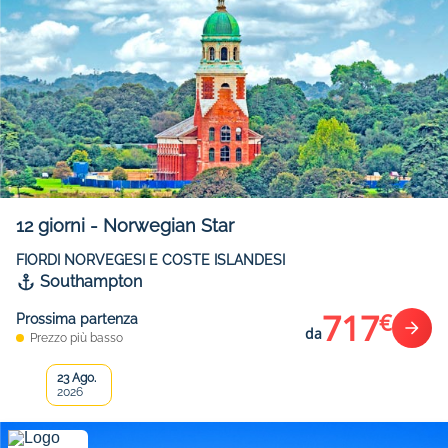
12
giorni
-
Norwegian Star
FIORDI NORVEGESI E COSTE ISLANDESI
Southampton
717
€
Prossima partenza
da
Prezzo più basso
23 Ago.
2026