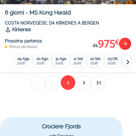
6
giorni
-
MS Kong Harald
COSTA NORVEGESE: DA KIRKENES A BERGEN
Kirkenes
975
€
Prossima partenza
da
Prezzo più basso
09 Ago.
20 Ago.
31 Ago.
11 Set.
22 Set.
03 Ott.
14 Ott.
2026
2026
2026
2026
2026
2026
2026
1
Crociere Fjords