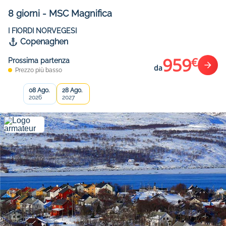
8
giorni
-
MSC Magnifica
I FIORDI NORVEGESI
Copenaghen
959
€
Prossima partenza
da
Prezzo più basso
08 Ago.
28 Ago.
2026
2027