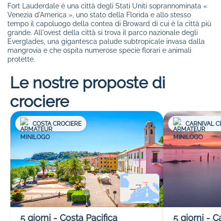
Fort Lauderdale è una città degli Stati Uniti soprannominata «
Venezia d'America », uno stato della Florida e allo stesso
tempo il capoluogo della contea di Broward di cui è la città più
grande. All'ovest della città si trova il parco nazionale degli
Everglades, una gigantesca palude subtropicale invasa dalla
mangrovia e che ospita numerose specie florari e animali
protette.
Le nostre proposte di
crociere
COSTA CROCIERE
CARNIVAL C
5
giorni
-
Costa Pacifica
5
giorni
-
C