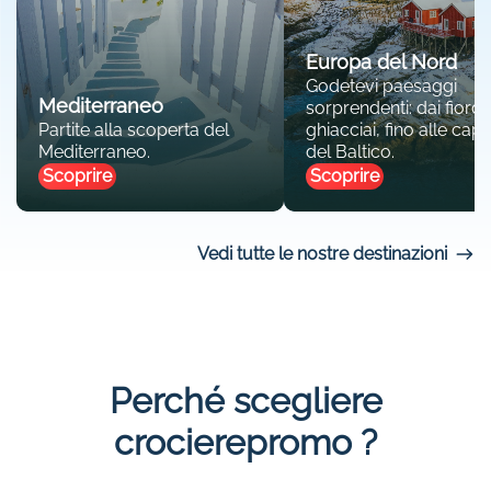
Europa del Nord
Godetevi paesaggi
Mediterraneo
sorprendenti: dai fiordi 
Partite alla scoperta del
ghiacciai, fino alle capit
Mediterraneo.
del Baltico.
Scoprire
Scoprire
Vedi tutte le nostre destinazioni
Perché scegliere
crocierepromo ?