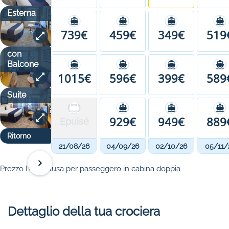
Esterna
739€
459€
349€
519
con
Balcone
1015€
596€
399€
589
Suite
929€
949€
889
Epuisé
Ritorno
21/08/26
04/09/26
02/10/26
05/11/
Prezzo IVA inclusa per passeggero in cabina doppia
Dettaglio della tua crociera