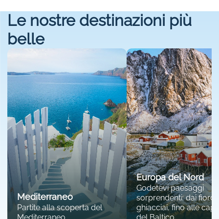
Le nostre destinazioni più
belle
Europa del Nord
Godetevi paesaggi
Mediterraneo
sorprendenti: dai fiordi 
Partite alla scoperta del
ghiacciai, fino alle capit
Mediterraneo.
del Baltico.