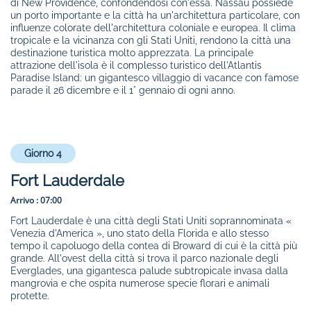
di New Providence, confondendosi con'essa. Nassau possiede
un porto importante e la città ha un'architettura particolare, con
influenze colorate dell'architettura coloniale e europea. Il clima
tropicale e la vicinanza con gli Stati Uniti, rendono la città una
destinazione turistica molto apprezzata. La principale
attrazione dell'isola è il complesso turistico dell'Atlantis
Paradise Island: un gigantesco villaggio di vacance con famose
parade il 26 dicembre e il 1° gennaio di ogni anno.
Giorno 4
Fort Lauderdale
Arrivo :
07:00
Fort Lauderdale è una città degli Stati Uniti soprannominata «
Venezia d'America », uno stato della Florida e allo stesso
tempo il capoluogo della contea di Broward di cui è la città più
grande. All'ovest della città si trova il parco nazionale degli
Everglades, una gigantesca palude subtropicale invasa dalla
mangrovia e che ospita numerose specie florari e animali
protette.