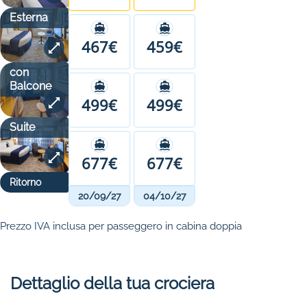
Esterna
467€
459€
con
Balcone
499€
499€
Suite
677€
677€
Ritorno
20/09/27
04/10/27
Prezzo IVA inclusa per passeggero in cabina doppia
Dettaglio della tua crociera