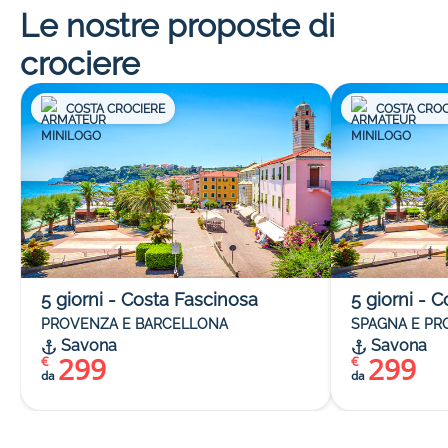
Le nostre proposte di
crociere
COSTA CROCIERE
COSTA CROC
5
giorni
-
Costa Fascinosa
5
giorni
-
C
PROVENZA E BARCELLONA
SPAGNA E P
Savona
Savona
299
299
€
€
da
da