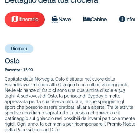
Dettaglio della tua crociera
Itinerario
Nave
Cabine
Inform
Giorno 1
Oslo
Partenza :
16:00
Capitale della Norvegia, Oslo è situata nel cuore della
Scandinavia, in fondo allo Oslofjord con colline verdeggianti.
Nelle vicinanze di Oslo ci sono una quarantina d'isole e 343
laghi. A sud-ovest di Oslo, la penisola di Bygdoy è molto
apprezzata per la sua riserva naturale, le sue spiaggie e gli
sport che possono essere praticati all'aria aperta. Tra le attività
sportive ricordiamo soprattutto la pesca nel ghiaccio e il
pattinaggio sul ghiaccio resi possibili da inverni particolarmente
rigidi. Ogni anno, la cerimonia per ricompensare il Premio Noble
della Pace si tiene ad Oslo.