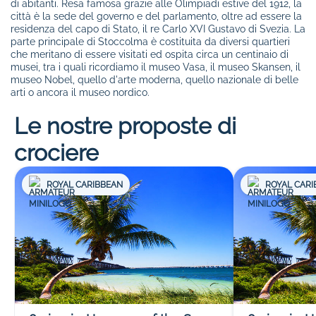
di abitanti. Resa famosa grazie alle Olimpiadi estive del 1912, la
città è la sede del governo e del parlamento, oltre ad essere la
residenza del capo di Stato, il re Carlo XVI Gustavo di Svezia. La
parte principale di Stoccolma è costituita da diversi quartieri
che meritano di essere visitati ed ospita circa un centinaio di
musei, tra i quali ricordiamo il museo Vasa, il museo Skansen, il
museo Nobel, quello d'arte moderna, quello nazionale di belle
arti o ancora il museo nordico.
Le nostre proposte di
crociere
ROYAL CARIBBEAN
ROYAL CARI