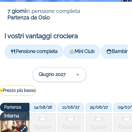
7 giorni
in pensione completa
Partenza da Oslo
I vostri vantaggi crociera
Pensione completa
Mini Club
Bambini g
Giugno 2027
Prezzo più basso
Partenza
14/08/26
11/06/27
25/06/27
09/07/
Interna
Epuisé
Epuisé
Epuisé
Epui