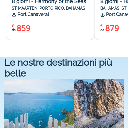
8
giorni
-
Harmony of the Seas
8
giorni
-
H
ST MAARTEN, PORTO RICO, BAHAMAS
BAHAMAS, ST
Port Canaveral
Port Cana
859
879
€
€
da
da
Le nostre destinazioni più
belle