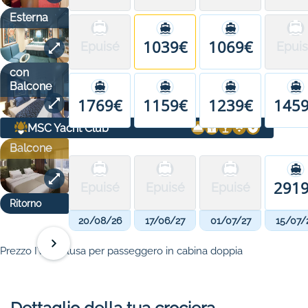
Esterna
1039€
1069€
Epuisé
Epui
con
Balcone
1769€
1159€
1239€
145
MSC Yacht Club
Balcone
291
Epuisé
Epuisé
Epuisé
Ritorno
20/08/26
17/06/27
01/07/27
15/07/
Prezzo IVA inclusa per passeggero in cabina doppia