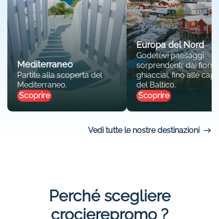
Europa del Nord
Godetevi paesaggi
Mediterraneo
sorprendenti: dai fiordi 
Partite alla scoperta del
ghiacciai, fino alle capit
Mediterraneo.
del Baltico.
Scoprire
Scoprire
Vedi tutte le nostre destinazioni
Perché scegliere
crocierepromo ?