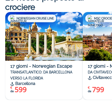
crociere
NORWEGIAN CRUISE LINE
MSC CROCI
17
giorni
-
Norwegian Escape
17
giorni
-
TRANSATLANTICO: DA BARCELLONA
DA CIVITAVEC
Civitavecc
VERSO LA FLORIDA
Barcellona
599
799
€
€
da
da