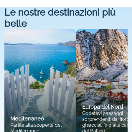
Le nostre destinazioni più
belle
Europa del Nord
Godetevi paesaggi
Mediterraneo
sorprendenti: dai fiordi 
Partite alla scoperta del
ghiacciai, fino alle capit
Mediterraneo.
del Baltico.