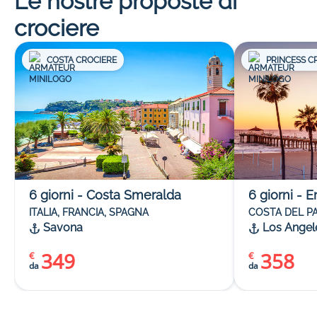
Le nostre proposte di
crociere
COSTA CROCIERE
PRINCESS C
6
giorni
-
Costa Smeralda
6
giorni
-
E
ITALIA, FRANCIA, SPAGNA
COSTA DEL PA
Savona
Los Angel
349
358
€
€
da
da