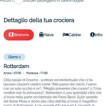
Prezzo IVA inclusa per passeggero in cabina doppia
Dettaglio della tua crociera
Itinerario
Nave
Cabine
Inform
Giorno 1
Rotterdam
Arrivo :
07:00 -
Partenza :
17:00
Città natale di Erasmo , scrittore ed intellettuale che ci ha
lasciato citazioni celebri come ?Nel paese dei ciechi, l'uomo
con un solo occhio é re?, ?Meglio prevenire che curare? o ?Una
rondine non fa primavera?, Rotterdam é una spendida città che
si trova nella parte occidentale dei Paesi Bassi. Sulle sponde
del fiume Mosa e vicino alla città dell'Aia si trova il magnifico
porto di Rotterdam, il più grande d'Europa ed il secondo al