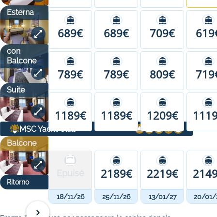
Esterna
689€
689€
709€
619
con
Balcone
789€
789€
809€
719
Suite
1189€
1189€
1209€
111
MSC Yacht Club
Balcone
2189€
2219€
214
Epuisé
Ritorno
18/11/26
25/11/26
13/01/27
20/01/