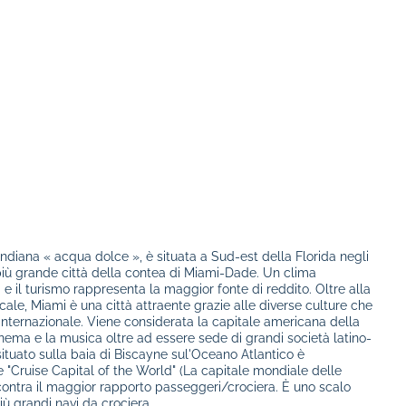
indiana « acqua dolce », è situata a Sud-est della Florida negli
a più grande città della contea di Miami-Dade. Un clima
à e il turismo rappresenta la maggior fonte di reddito. Oltre alla
ale, Miami è una città attraente grazie alle diverse culture che
 internazionale. Viene considerata la capitale americana della
nema e la musica oltre ad essere sede di grandi società latino-
 situato sulla baia di Biscayne sul'Oceano Atlantico è
Cruise Capital of the World" (La capitale mondiale delle
riscontra il maggior rapporto passeggeri/crociera. È uno scalo
iù grandi navi da crociera