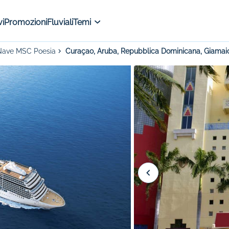
i
Promozioni
Fluviali
Temi
Nave MSC Poesia
Curaçao, Aruba, Repubblica Dominicana, Giamai