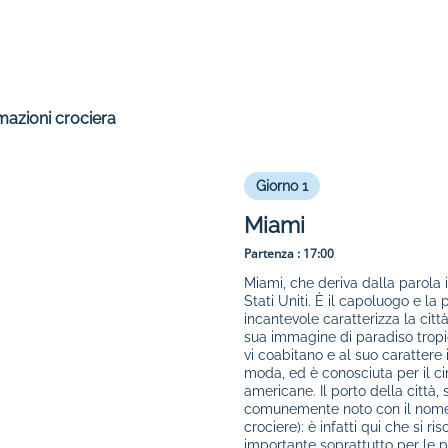
mazioni crociera
Giorno 1
Miami
Partenza :
17:00
Miami, che deriva dalla parola 
Stati Uniti. È il capoluogo e l
incantevole caratterizza la citt
sua immagine di paradiso tropic
vi coabitano e al suo carattere
moda, ed è conosciuta per il ci
americane. Il porto della città,
comunemente noto con il nome "
crociere): è infatti qui che si 
importante soprattutto per le p