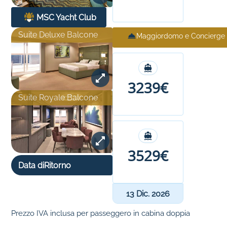
MSC Yacht Club
Suite Deluxe Balcone
Maggiordomo e Concierge
3239€
Suite Royale Balcone
3529€
Data di
Ritorno
13 Dic. 2026
Prezzo IVA inclusa per passeggero in cabina doppia