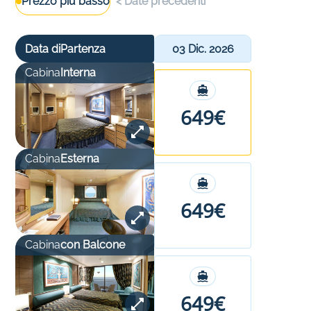
Prezzo più basso
<
Date precedenti
Data di
Partenza
03 Dic. 2026
Cabina
Interna
649€
Cabina
Esterna
649€
Cabina
con Balcone
649€