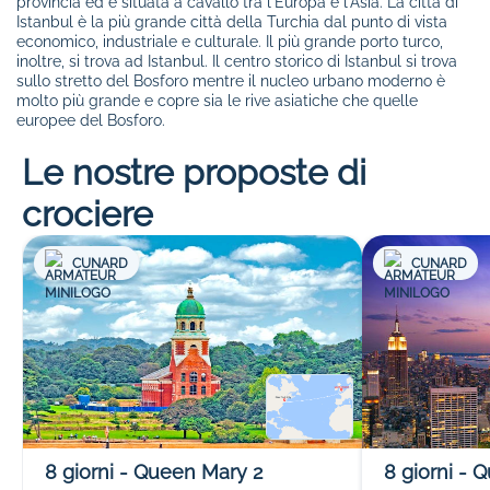
provincia ed è situata a cavallo tra l'Europa e l'Asia. La città di
Istanbul è la più grande città della Turchia dal punto di vista
economico, industriale e culturale. Il più grande porto turco,
inoltre, si trova ad Istanbul. Il centro storico di Istanbul si trova
sullo stretto del Bosforo mentre il nucleo urbano moderno è
molto più grande e copre sia le rive asiatiche che quelle
europee del Bosforo.
Le nostre proposte di
crociere
CUNARD
CUNARD
8
giorni
-
Queen Mary 2
8
giorni
-
Q