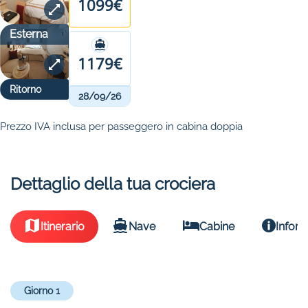
1099€
Esterna
1179€
Ritorno
28/09/26
Prezzo IVA inclusa per passeggero in cabina doppia
Dettaglio della tua crociera
Itinerario
Nave
Cabine
Inform
Giorno 1