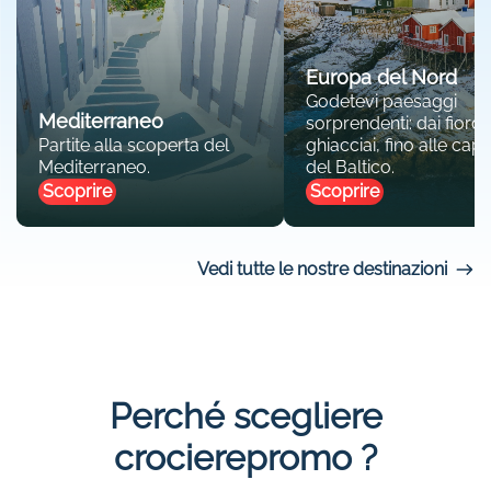
Europa del Nord
Godetevi paesaggi
Mediterraneo
sorprendenti: dai fiordi 
Partite alla scoperta del
ghiacciai, fino alle capit
Mediterraneo.
del Baltico.
Scoprire
Scoprire
Vedi tutte le nostre destinazioni
Perché scegliere
crocierepromo ?