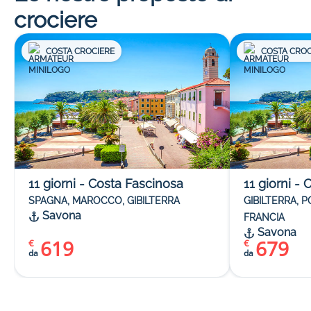
crociere
COSTA CROCIERE
COSTA CROC
11
giorni
-
Costa Fascinosa
11
giorni
-
C
SPAGNA, MAROCCO, GIBILTERRA
GIBILTERRA, 
Savona
FRANCIA
Savona
619
679
€
€
da
da