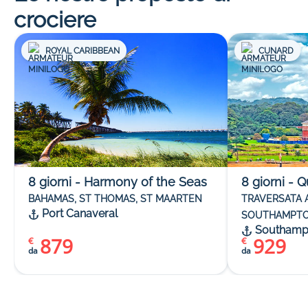
crociere
ROYAL CARIBBEAN
CUNARD
8
giorni
-
Harmony of the Seas
8
giorni
-
Q
BAHAMAS, ST THOMAS, ST MAARTEN
TRAVERSATA A
Port Canaveral
SOUTHAMPTO
Southamp
879
929
€
€
da
da