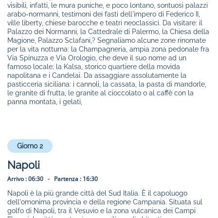
visibili, infatti, le mura puniche, e poco lontano, sontuosi palazzi
arabo-normanni, testimoni dei fasti dell'impero di Federico II,
ville liberty, chiese barocche e teatri neoclassici. Da visitare: il
Palazzo dei Normanni, la Cattedrale di Palermo, la Chiesa della
Magione, Palazzo Sclafani,? Segnaliamo alcune zone rinomate
per la vita notturna: la Champagneria, ampia zona pedonale fra
Via Spinuzza e Via Orologio, che deve il suo nome ad un
famoso locale; la Kalsa, storico quartiere della movida
napolitana e i Candelai. Da assaggiare assolutamente la
pasticceria siciliana: i cannoli, la cassata, la pasta di mandorle,
le granite di frutta, le granite al cioccolato o al caffè con la
panna montata, i gelati,
Giorno 2
Napoli
Arrivo :
06:30 -
Partenza :
16:30
Napoli è la più grande città del Sud Italia. È il capoluogo
dell'omonima provincia e della regione Campania. Situata sul
golfo di Napoli, tra il Vesuvio e la zona vulcanica dei Campi