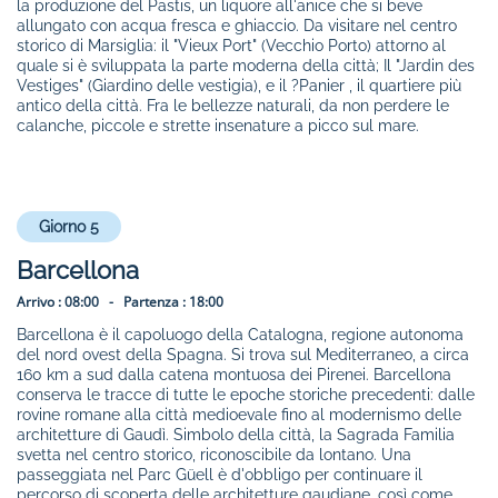
la produzione del Pastis, un liquore all'anice che si beve
allungato con acqua fresca e ghiaccio. Da visitare nel centro
storico di Marsiglia: il "Vieux Port" (Vecchio Porto) attorno al
quale si è sviluppata la parte moderna della città; Il "Jardin des
Vestiges" (Giardino delle vestigia), e il ?Panier , il quartiere più
antico della città. Fra le bellezze naturali, da non perdere le
calanche, piccole e strette insenature a picco sul mare.
Giorno 5
Barcellona
Arrivo :
08:00 -
Partenza :
18:00
Barcellona è il capoluogo della Catalogna, regione autonoma
del nord ovest della Spagna. Si trova sul Mediterraneo, a circa
160 km a sud dalla catena montuosa dei Pirenei. Barcellona
conserva le tracce di tutte le epoche storiche precedenti: dalle
rovine romane alla città medioevale fino al modernismo delle
architetture di Gaudì. Simbolo della città, la Sagrada Familia
svetta nel centro storico, riconoscibile da lontano. Una
passeggiata nel Parc Güell è d'obbligo per continuare il
percorso di scoperta delle architetture gaudiane, così come