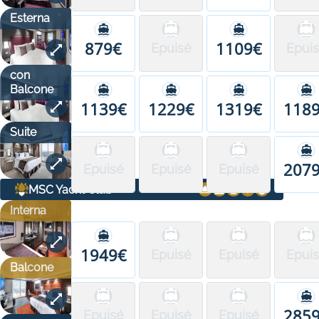
Esterna
879€
1109€
Epuisé
Epui
con
Balcone
1139€
1229€
1319€
118
Suite
207
Epuisé
Epuisé
Epuisé
MSC Yacht Club
Interna
1949€
Epuisé
Epuisé
Epui
Balcone
285
Epuisé
Epuisé
Epuisé