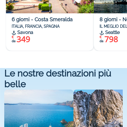
6
giorni
-
Costa Smeralda
8
giorni
-
N
ITALIA, FRANCIA, SPAGNA
IL MEGLIO DE
Savona
Seattle
349
798
€
€
da
da
Le nostre destinazioni più
belle