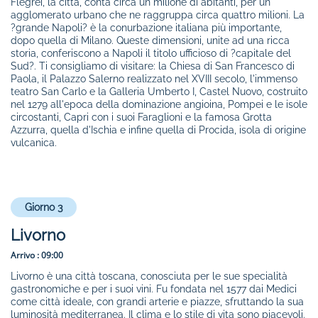
Flegrei, la città, conta circa un milione di abitanti, per un
agglomerato urbano che ne raggruppa circa quattro milioni. La
?grande Napoli? è la conurbazione italiana più importante,
dopo quella di Milano. Queste dimensioni, unite ad una ricca
storia, conferiscono a Napoli il titolo ufficioso di ?capitale del
Sud?. Ti consigliamo di visitare: la Chiesa di San Francesco di
Paola, il Palazzo Salerno realizzato nel XVIII secolo, l'immenso
teatro San Carlo e la Galleria Umberto I, Castel Nuovo, costruito
nel 1279 all'epoca della dominazione angioina, Pompei e le isole
circostanti, Capri con i suoi Faraglioni e la famosa Grotta
Azzurra, quella d'Ischia e infine quella di Procida, isola di origine
vulcanica.
Giorno 3
Livorno
Arrivo :
09:00
Livorno è una città toscana, conosciuta per le sue specialità
gastronomiche e per i suoi vini. Fu fondata nel 1577 dai Medici
come città ideale, con grandi arterie e piazze, sfruttando la sua
luminosità mediterranea. Il clima e lo stile di vita sono piacevoli.