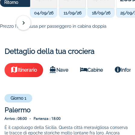
Ritorno
04/09/26
11/09/26
18/09/26
25/09/
Prezzo IVA inclusa per passeggero in cabina doppia
Dettaglio della tua crociera
Itinerario
Nave
Cabine
Inform
Giorno 1
Palermo
Arrivo :
08:00 -
Partenza :
18:00
È il capoluogo della Sicilia. Questa città meravigliosa conserva
le tracce di epoche storiche molto lontane fra loro. Ancora