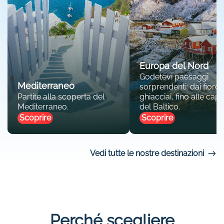
Europa del Nord
Godetevi paesaggi
Mediterraneo
sorprendenti: dai fiordi 
Partite alla scoperta del
ghiacciai, fino alle capit
Mediterraneo.
del Baltico.
Scoprire
Scoprire
Vedi tutte le nostre destinazioni
Perché scegliere