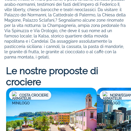
arabo-normanni, testimoni dei fasti dell'impero di Federico II,
ville liberty, chiese barocche e teatri neoclassici. Da visitare: il
Palazzo dei Normanni, la Cattedrale di Palermo, la Chiesa della
Magione, Palazzo Sclafani,? Segnaliamo alcune zone rinomate
per la vita notturna: la Champagneria, ampia zona pedonale fra
Via Spinuzza e Via Orologio, che deve il suo nome ad un
famoso locale; la Kalsa, storico quartiere della movida
napolitana e i Candelai. Da assaggiare assolutamente la
pasticceria siciliana: i cannoli, la cassata, la pasta di mandorle,
le granite di frutta, le granite al cioccolato o al caffè con la
panna montata, i gelati,
Le nostre proposte di
crociere
COSTA CROCIERE
NORWEGIAN 