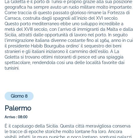
La Goletta é il porto di Tunisi e proprio grazie alla sua posizione
geografica ha sempre avuto un ruolo militare molto importante.
Come traccia di questo passato glorioso rimane la Fortezza di
Carraca, costruita dagli spagnoli all'inizio del XVI secolo.
Questo porto mediterraneo ebbe uno sviluppo incredibile a
metà del XVIII secolo, con l'arrivo di immigranti da Malta e dalla
Sicilia, attratti dalle opportunità di lavoro nel porto. In seguito
l'immigrazione italiana divenne costante fino al 1964, anno in cui
il presidente Habib Bourguiba ordino' il sequestro dei beni
stranieri e gli italiani iniziarono il cammino dell'esilio. A La
Goletta si trovano ottimi ristoranti di pesce ed una spiaggia
spettacolare, rendendola cosi una delle località favorite dai
tunisini.
Giorno 8
Palermo
Arrivo :
08:00
È il capoluogo della Sicilia. Questa città meravigliosa conserva
le tracce di epoche storiche molto lontane fra loro. Ancora
visibili, infatti, le mura puniche, e poco lontano, sontuosi palazzi