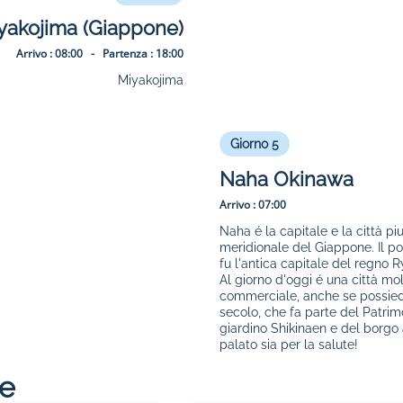
yakojima (Giappone)
Arrivo :
08:00 -
Partenza :
18:00
Miyakojima
Giorno 5
Naha Okinawa
Arrivo :
07:00
Naha é la capitale e la città p
meridionale del Giappone. Il por
fu l'antica capitale del regno 
Al giorno d'oggi é una città mo
commerciale, anche se possiede 
secolo, che fa parte del Patri
giardino Shikinaen e del borgo a
palato sia per la salute!
re