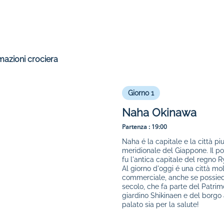
mazioni crociera
Giorno 1
Naha Okinawa
Partenza :
19:00
Naha é la capitale e la città p
meridionale del Giappone. Il por
fu l'antica capitale del regno 
Al giorno d'oggi é una città mo
commerciale, anche se possiede 
secolo, che fa parte del Patri
giardino Shikinaen e del borgo a
palato sia per la salute!