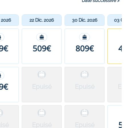
Date successive
>
. 2026
22 Dic. 2026
30 Dic. 2026
03 Gen
9€
509€
809€
46
9€
Epuisé
Epuisé
Epu
58
isé
Epuisé
Epuisé