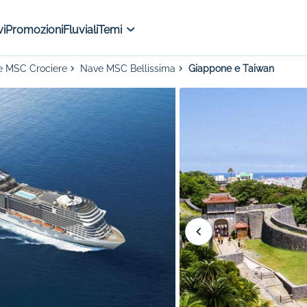
i
Promozioni
Fluviali
Temi
re MSC Crociere
Nave MSC Bellissima
Giappone e Taiwan