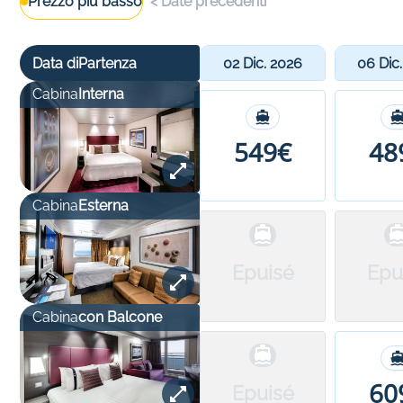
Prezzo più basso
<
Date precedenti
Data di
Partenza
02 Dic. 2026
06 Dic
Cabina
Interna
549€
48
Cabina
Esterna
Epuisé
Epu
Cabina
con Balcone
60
Epuisé