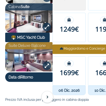
Cabina
Suite
1249€
11
MSC Yacht Club
Suite Deluxe Balcone
Maggiordomo e Concierge
1699€
16
Data di
Ritorno
06 Dic. 2026
10 Dic
Prezzo IVA inclusa per passeggero in cabina doppia