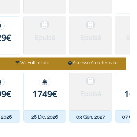
29€
Epuisé
Epuisé
Epu
Wi-Fi illimitato
Accesso Area Termale
99€
1749€
16
Epuisé
. 2026
26 Dic. 2026
03 Gen. 2027
07 Gen