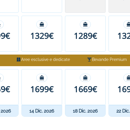
99€
1329€
1289€
13
Aree esclusive e dedicate
Bevande Premium
69€
1699€
1669€
16
. 2026
14 Dic. 2026
18 Dic. 2026
22 Dic