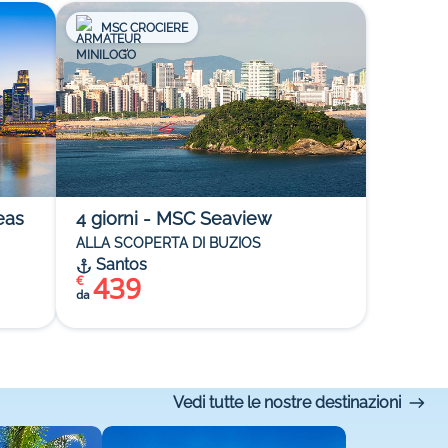
MSC CROCIERE
eas
4
giorni
-
MSC Seaview
ALLA SCOPERTA DI BUZIOS
Santos
439
€
da
Vedi tutte le nostre destinazioni