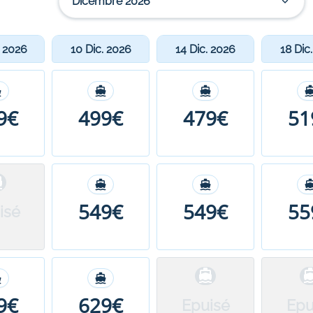
Dicembre 2026
. 2026
10 Dic. 2026
14 Dic. 2026
18 Dic
9€
499€
479€
51
549€
549€
55
isé
9€
629€
Epuisé
Epu