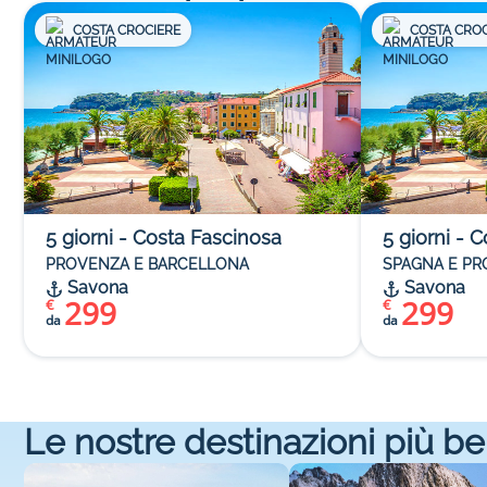
COSTA CROCIERE
COSTA CROC
5
giorni
-
Costa Fascinosa
5
giorni
-
C
PROVENZA E BARCELLONA
SPAGNA E P
Savona
Savona
299
299
€
€
da
da
Le nostre destinazioni più be