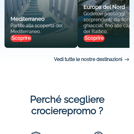
Europa del Nord
Godetevi paesaggi
Mediterraneo
sorprendenti: dai fiordi 
Partite alla scoperta del
ghiacciai, fino alle capit
Mediterraneo.
del Baltico.
Scoprire
Scoprire
Vedi tutte le nostre destinazioni
Perché scegliere
crocierepromo ?