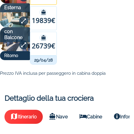
Esterna
19839€
con
Balcone
26739€
Ritorno
29/04/28
Prezzo IVA inclusa per passeggero in cabina doppia
Dettaglio della tua crociera
Itinerario
Nave
Cabine
Inform