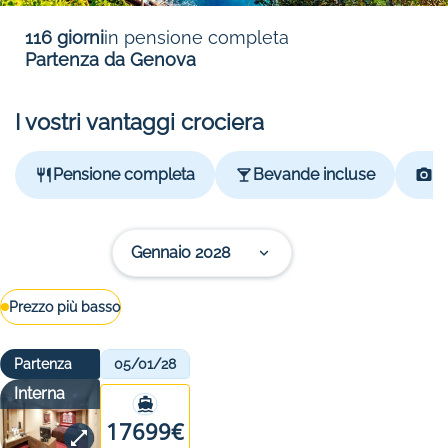
116 giorni
in pensione completa
Partenza da Genova
I vostri vantaggi crociera
Pensione completa
Bevande incluse
P
Gennaio 2028
Prezzo più basso
Partenza
05/01/28
Interna
17699€