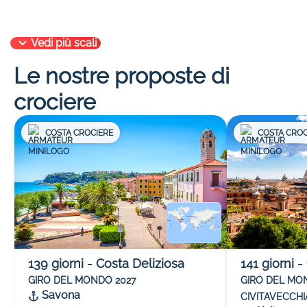
Vedi più scali
Le nostre proposte di
crociere
COSTA CROCIERE
COSTA CROC
139
giorni
-
Costa Deliziosa
141
giorni
-
GIRO DEL MONDO 2027
GIRO DEL MO
Savona
CIVITAVECCHI