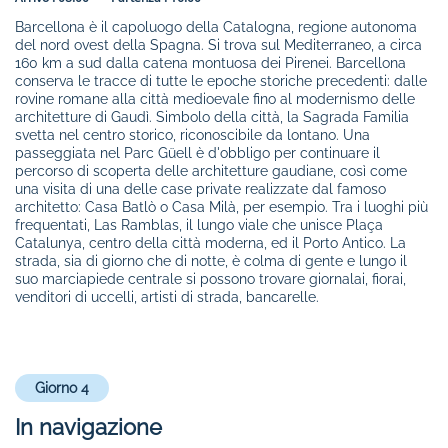
Barcellona è il capoluogo della Catalogna, regione autonoma
del nord ovest della Spagna. Si trova sul Mediterraneo, a circa
160 km a sud dalla catena montuosa dei Pirenei. Barcellona
conserva le tracce di tutte le epoche storiche precedenti: dalle
rovine romane alla città medioevale fino al modernismo delle
architetture di Gaudì. Simbolo della città, la Sagrada Familia
svetta nel centro storico, riconoscibile da lontano. Una
passeggiata nel Parc Güell è d'obbligo per continuare il
percorso di scoperta delle architetture gaudiane, così come
una visita di una delle case private realizzate dal famoso
architetto: Casa Batlò o Casa Milà, per esempio. Tra i luoghi più
frequentati, Las Ramblas, il lungo viale che unisce Plaça
Catalunya, centro della città moderna, ed il Porto Antico. La
strada, sia di giorno che di notte, è colma di gente e lungo il
suo marciapiede centrale si possono trovare giornalai, fiorai,
venditori di uccelli, artisti di strada, bancarelle.
Giorno 4
In navigazione