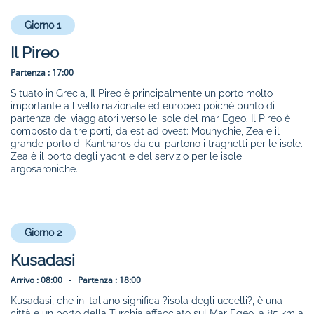
Giorno 1
Il Pireo
Partenza :
17:00
Situato in Grecia, Il Pireo è principalmente un porto molto
importante a livello nazionale ed europeo poichè punto di
partenza dei viaggiatori verso le isole del mar Egeo. Il Pireo è
composto da tre porti, da est ad ovest: Mounychie, Zea e il
grande porto di Kantharos da cui partono i traghetti per le isole.
Zea è il porto degli yacht e del servizio per le isole
argosaroniche.
Giorno 2
Kusadasi
Arrivo :
08:00 -
Partenza :
18:00
Kusadasi, che in italiano significa ?isola degli uccelli?, è una
città e un porto della Turchia affacciato sul Mar Egeo, a 85 km a