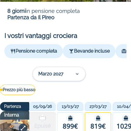
8 giorni
in pensione completa
Partenza da Il Pireo
I vostri vantaggi crociera
Pensione completa
Bevande incluse
Qu
Marzo 2027
Prezzo più basso
Partenza
05/09/26
13/03/27
27/03/27
10/04/
Interna
899€
819€
102
Epuisé