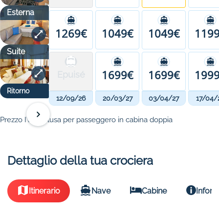
Esterna
1269€
1049€
1049€
119
Suite
1699€
1699€
199
Epuisé
Ritorno
12/09/26
20/03/27
03/04/27
17/04/
Prezzo IVA inclusa per passeggero in cabina doppia
Dettaglio della tua crociera
Itinerario
Nave
Cabine
Inform