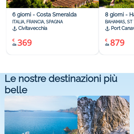
6
giorni
-
Costa Smeralda
8
giorni
-
H
ITALIA, FRANCIA, SPAGNA
BAHAMAS, ST
Civitavecchia
Port Cana
369
879
€
€
da
da
Le nostre destinazioni più
belle