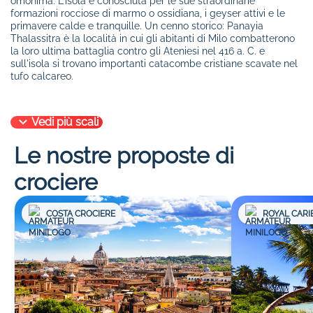
omonima. L'isola è conosciuta per le sue straordinarie
formazioni rocciose di marmo o ossidiana, i geyser attivi e le
primavere calde e tranquille. Un cenno storico: Panayia
Thalassitra è la località in cui gli abitanti di Milo combatterono
la loro ultima battaglia contro gli Ateniesi nel 416 a. C. e
sull'isola si trovano importanti catacombe cristiane scavate nel
tufo calcareo.
Vedi più scali
Le nostre proposte di
crociere
COSTA CROCIERE
ROYAL CARI