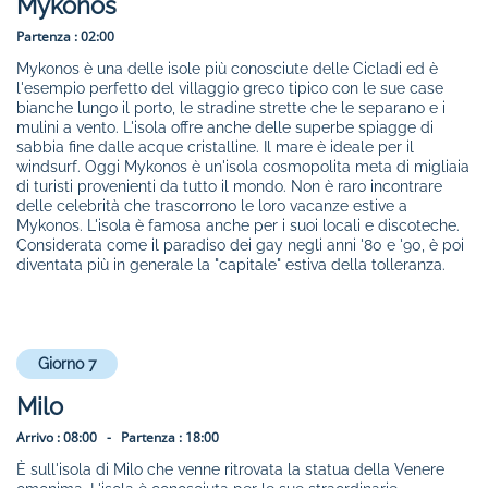
Mykonos
Partenza :
02:00
Mykonos è una delle isole più conosciute delle Cicladi ed è
l'esempio perfetto del villaggio greco tipico con le sue case
bianche lungo il porto, le stradine strette che le separano e i
mulini a vento. L'isola offre anche delle superbe spiagge di
sabbia fine dalle acque cristalline. Il mare è ideale per il
windsurf. Oggi Mykonos è un'isola cosmopolita meta di migliaia
di turisti provenienti da tutto il mondo. Non è raro incontrare
delle celebrità che trascorrono le loro vacanze estive a
Mykonos. L'isola è famosa anche per i suoi locali e discoteche.
Considerata come il paradiso dei gay negli anni '80 e '90, è poi
diventata più in generale la "capitale" estiva della tolleranza.
Giorno 7
Milo
Arrivo :
08:00 -
Partenza :
18:00
È sull'isola di Milo che venne ritrovata la statua della Venere