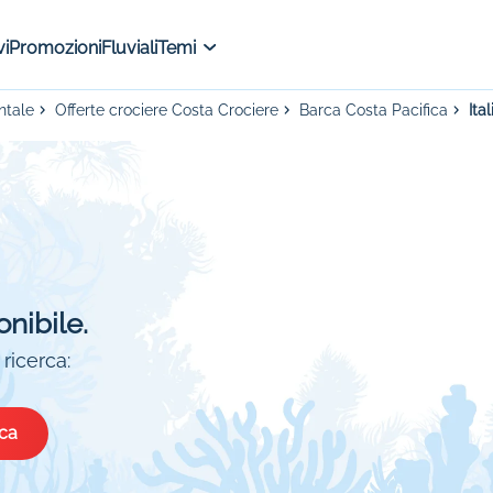
i
Promozioni
Fluviali
Temi
ntale
Offerte crociere Costa Crociere
Barca Costa Pacifica
Ita
onibile.
ricerca:
ica