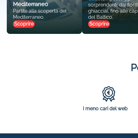
Mediterraneo
sorprendenti: dai fiordi
Partite alla scoperta del
ghiacciai, fino alle capi
Mediterraneo.
del Baltico.
Scoprire
Scoprire
P
I meno cari del web