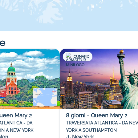
re
CUNARD
ueen Mary 2
8
giorni
-
Queen Mary 2
ATLANTICA - DA
TRAVERSATA ATLANTICA - DA NE
N A NEW YORK
YORK A SOUTHAMPTON
ton
New York