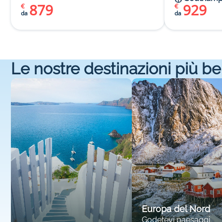
879
929
€
€
da
da
Le nostre destinazioni più be
Europa del Nord
Godetevi paesaggi