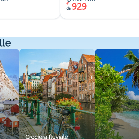
929
€
da
lle
Crociera fluviale