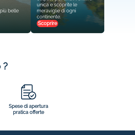
unica e scoprite le
 più belle
meraviglie di ogni
continente.
Scoprire
 ?
Spese di apertura
pratica offerte