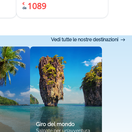
1089
€
da
Vedi tutte le nostre destinazioni
Giro del mondo
Salpate per un’avventura