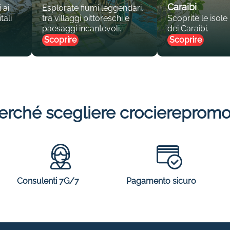
Caraibi
 ai
Esplorate fiumi leggendari,
tali
tra villaggi pittoreschi e
Scoprite le isole
paesaggi incantevoli.
dei Caraibi.
Scoprire
Scoprire
erché scegliere crocierepromo
Consulenti 7G/7
Pagamento sicuro