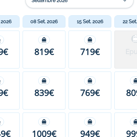
Settembre 2026
. 2026
08 Set. 2026
15 Set. 2026
22 Set
9€
819€
719€
Epu
9€
839€
769€
80
49€
1009€
949€
99