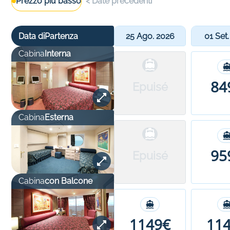
Prezzo più basso
<
Date precedenti
Data di
Partenza
25 Ago. 2026
01 Set
Cabina
Interna
84
Epuisé
Cabina
Esterna
95
Epuisé
Cabina
con Balcone
1149€
11