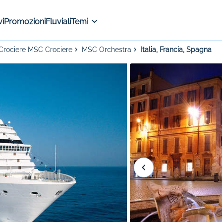
i
Promozioni
Fluviali
Temi
Crociere MSC Crociere
MSC Orchestra
Italia, Francia, Spagna