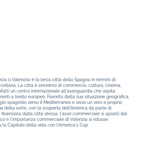
nza o Valenzia) è la terza città della Spagna in termini di
ellona. La città è sinonimo di commercio, cultura, cinema,
 infatti un centro internazionale all'avanguardia che ospita
ti a livello europeo. Favorita dalla sua situazione geografica,
io spagnolo verso il Mediterraneo e visse un vero e proprio
nia della sorte, con la scoperta dell'America da parte di
finanziata dalla città stessa, l'asse commerciale si spostò dal
ico e l'importanza commerciale di Valenzia si ridusse
 la Capitale della vela con l'America's Cup.