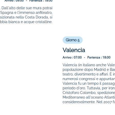
Arrivo :
09:00 -
Partenza :
18:00
Dall'alto delle sue mura potrai
 Spagna e l'immenso anfiteatro,
sizionata nella Costa Dorada, si
bbia bianca e acque cristalline.
Giorno 5
Valencia
Arrivo :
07:00 -
Partenza :
18:00
Valencia (in italiano anche Vale
popolazione dopo Madrid e Barc
teatro, divertimento e affari. È
numerosi congressi e appuntamen
Valencia fu un tempo il passagg
periodo d'oro. Tuttavia, per iro
Cristoforo Colombo, spedizione 
Mediterraneo all'oceano Atlant
considerevolmente. Nel 2007 fu