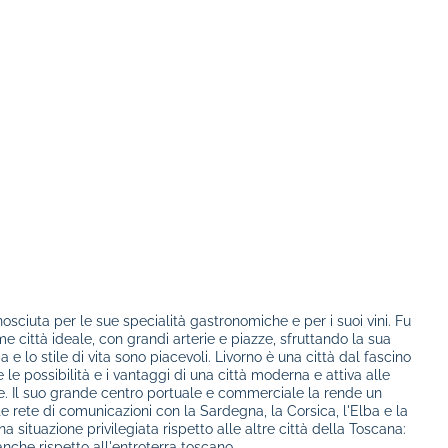
osciuta per le sue specialità gastronomiche e per i suoi vini. Fu
e città ideale, con grandi arterie e piazze, sfruttando la sua
 e lo stile di vita sono piacevoli. Livorno è una città dal fascino
e le possibilità e i vantaggi di una città moderna e attiva alle
re. Il suo grande centro portuale e commerciale la rende un
e rete di comunicazioni con la Sardegna, la Corsica, l'Elba e la
a situazione privilegiata rispetto alle altre città della Toscana:
anche rispetto all'entroterra toscano.