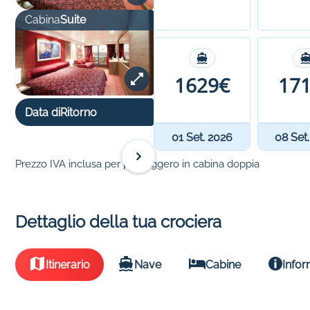
Cabina
Suite
1629€
17
Data di
Ritorno
01 Set. 2026
08 Set
Prezzo IVA inclusa per passeggero in cabina doppia
Dettaglio della tua crociera
Itinerario
Nave
Cabine
Infor