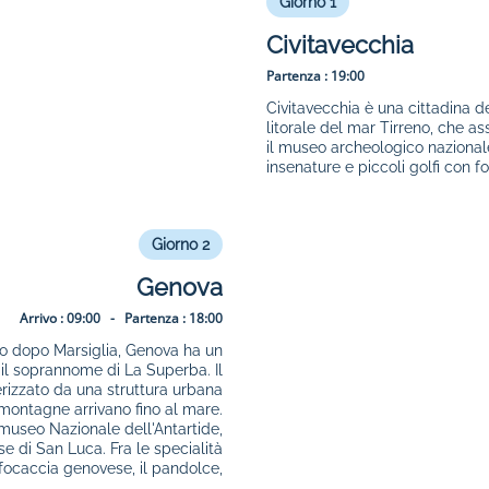
Giorno 1
Civitavecchia
Partenza :
19:00
Civitavecchia è una cittadina d
litorale del mar Tirreno, che a
il museo archeologico nazional
insenature e piccoli golfi con f
Giorno 2
Genova
Arrivo :
09:00 -
Partenza :
18:00
o dopo Marsiglia, Genova ha un
il soprannome di La Superba. Il
rizzato da una struttura urbana
e montagne arrivano fino al mare.
il museo Nazionale dell'Antartide,
se di San Luca. Fra le specialità
a focaccia genovese, il pandolce,