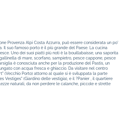
ione Provenza Alpi Costa Azzurra, può essere considerata un po'
a. Il suo famoso porto è il più grande del Paese. La cucina
esce. Uno dei suoi piatti più noti è la bouillabaisse, una saporita
allinella di mare, scorfano, sampietro, pesce cappone, pesce
rsiglia è conosciuta anche per la produzione del Pastis, un
llungato con acqua fresca e ghiaccio. Da visitare nel centro
ort" (Vecchio Porto) attorno al quale si è sviluppata la parte
s Vestiges" (Giardino delle vestigia), e il ?Panier , il quartiere
ellezze naturali, da non perdere le calanche, piccole e strette