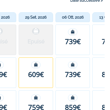
Date successive
>
. 2026
29 Set. 2026
06 Ott. 2026
13 Ott
739€
71
isé
Epuisé
9€
609€
739€
80
9€
759€
859€
88