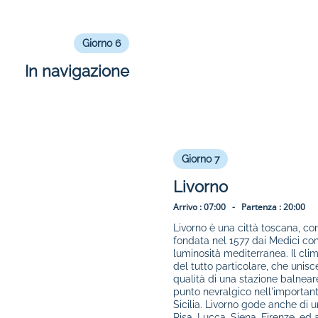
Giorno 6
In navigazione
Giorno 7
Livorno
Arrivo :
07:00 -
Partenza :
20:00
Livorno è una città toscana, con
fondata nel 1577 dai Medici com
luminosità mediterranea. Il clima
del tutto particolare, che unisc
qualità di una stazione balnea
punto nevralgico nell'important
Sicilia. Livorno gode anche di un
Pisa, Lucca, Siena, Firenze, ed 