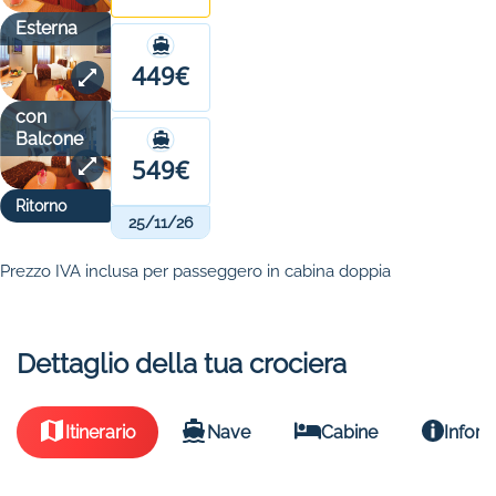
Esterna
449€
con
Balcone
549€
Ritorno
25/11/26
Prezzo IVA inclusa per passeggero in cabina doppia
Dettaglio della tua crociera
Itinerario
Nave
Cabine
Inform