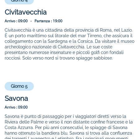
Giorno 4
Civitavecchia
Arrivo :
09:00 -
Partenza :
19:00
Civitavecchia è una cittadina della provincia di Roma, nel Lazio.
È un porto marittimo sul litorale del mar Tirreno, che assicura il
collegamento con la Sardegna e la Corsica. Da visitare il museo
archeologico nazionale di Civitavecchia. Le sue coste
presentano numerose insenature e piccoli golfi con fondali
rocciosi. Solo verso nord si trovano spiagge sabbiose.
Giorno 5
Savona
Arrivo :
09:00
Savona è punto di passaggio per i viaggiatori diretti verso la
Riviera delle Palme e verso il non distante confine francese e la
Costa Azzurra. Per più anni consecutivi, le spiagge di Savona
hanno ottenuto la bandiera blu. Savona si trova alla confluenza
dei torrenti Lavanestro e Letimbro. Fra i principali monumenti