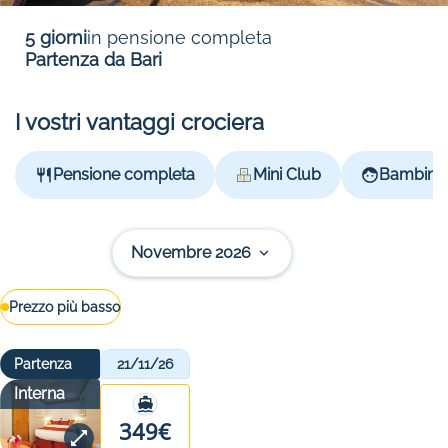
5 giorni
in pensione completa
Partenza da Bari
I vostri vantaggi crociera
Pensione completa
Mini Club
Bambini g
Novembre 2026
Prezzo più basso
Partenza
21/11/26
Interna
349€