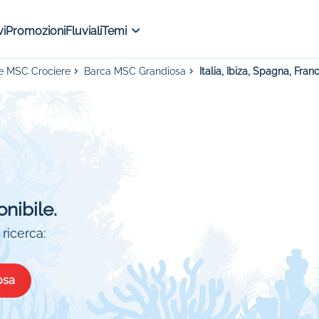
i
Promozioni
Fluviali
Temi
e MSC Crociere
Barca MSC Grandiosa
Italia, Ibiza, Spagna, Franc
onibile.
ricerca:
osa