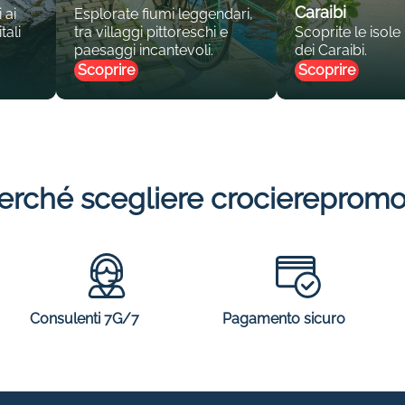
Caraibi
 ai
Esplorate fiumi leggendari,
tali
tra villaggi pittoreschi e
Scoprite le isole
paesaggi incantevoli.
dei Caraibi.
Scoprire
Scoprire
erché scegliere crocierepromo
Consulenti 7G/7
Pagamento sicuro