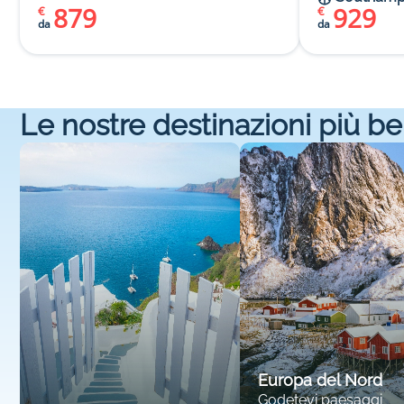
879
929
€
€
da
da
Le nostre destinazioni più be
Europa del Nord
Godetevi paesaggi