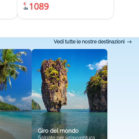
1089
€
da
Vedi tutte le nostre destinazioni
Giro del mondo
Salpate per un’avventura