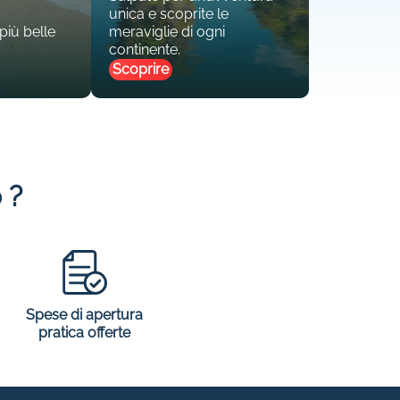
unica e scoprite le
 più belle
meraviglie di ogni
continente.
Scoprire
 ?
Spese di apertura
pratica offerte