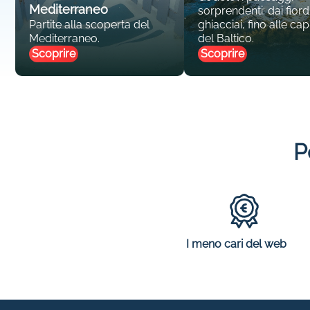
Mediterraneo
sorprendenti: dai fiordi
Partite alla scoperta del
ghiacciai, fino alle capi
Mediterraneo.
del Baltico.
Scoprire
Scoprire
P
I meno cari del web