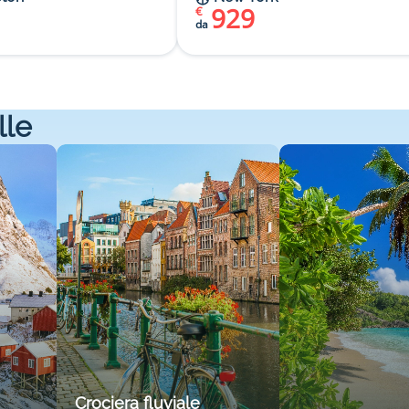
929
€
da
lle
Crociera fluviale