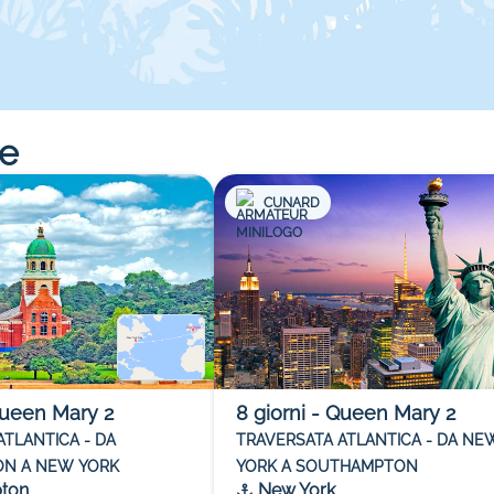
re
CUNARD
ueen Mary 2
8
giorni
-
Queen Mary 2
ATLANTICA - DA
TRAVERSATA ATLANTICA - DA NE
N A NEW YORK
YORK A SOUTHAMPTON
ton
New York