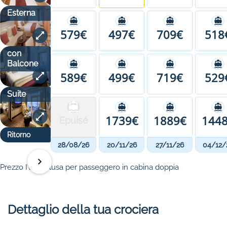
Esterna
579€
497€
709€
518
con
Balcone
589€
499€
719€
529
Suite
1739€
1889€
144
Epuisé
Ritorno
28/08/26
20/11/26
27/11/26
04/12/
Prezzo IVA inclusa per passeggero in cabina doppia
Dettaglio della tua crociera