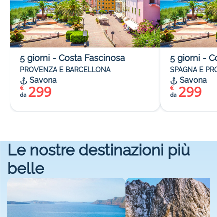
5
giorni
-
Costa Fascinosa
5
giorni
-
C
PROVENZA E BARCELLONA
SPAGNA E P
Savona
Savona
299
299
€
€
da
da
Le nostre destinazioni più
belle