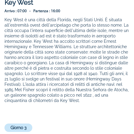
Key West
Arrivo :
07:00 -
Partenza :
16:00
Key West è una città della Florida, negli Stati Uniti. È situata
all'estremità ovest dell'arcipelago che porta lo stesso nome. La
città occupa l'intera superficie dell'ultima delle isole, mentre un
insieme di isolotti ad est è stato trasformato in aeroporto
internazionale. Key West ha accolto scrittori come Ernest
Hemingway e Tennessee Williams. Le strutture architettoniche
originarie della città sono state conservate: molte le strade che
hanno ancora il loro aspetto coloniale con case di legno in stile
caraibico o georgiano. La casa di Hemingway si distingue dalle
altre perché è di pietra e costruita secondo lo stile coloniale
spagnolo. Lo scrittore visse qui dal 1928 al 1940. Tutti gli anni, il
21 luglio si svolge un festival in suo onore (Hemingway Days
Festival). L'isola attira i ricercatori di relitti di antiche navi: nel
1985 Mel Fisher scoprì il relitto della Nuestra Señora de Atocha,
un galeone spagnolo colato a picco nel 1622 , ad una
cinquantina di chilometri da Key West.
Giorno 3