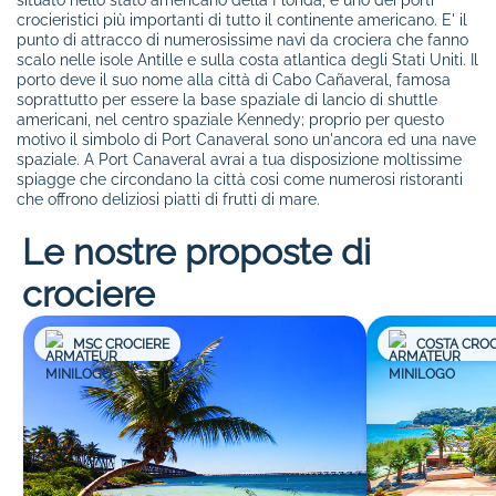
situato nello stato americano della Florida, é uno dei porti
crocieristici più importanti di tutto il continente americano. E' il
punto di attracco di numerosissime navi da crociera che fanno
scalo nelle isole Antille e sulla costa atlantica degli Stati Uniti. Il
porto deve il suo nome alla città di Cabo Cañaveral, famosa
soprattutto per essere la base spaziale di lancio di shuttle
americani, nel centro spaziale Kennedy; proprio per questo
motivo il simbolo di Port Canaveral sono un'ancora ed una nave
spaziale. A Port Canaveral avrai a tua disposizione moltissime
spiagge che circondano la città cosi come numerosi ristoranti
che offrono deliziosi piatti di frutti di mare.
Le nostre proposte di
crociere
MSC CROCIERE
COSTA CROC