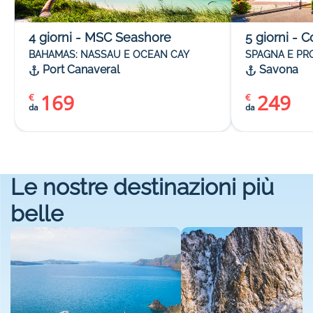
4
giorni
-
MSC Seashore
5
giorni
-
Co
BAHAMAS: NASSAU E OCEAN CAY
SPAGNA E P
Port Canaveral
Savona
169
249
€
€
da
da
Le nostre destinazioni più
belle