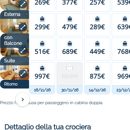
269€
377€
257€
539
Esterna
299€
479€
289€
639
con
Balcone
516€
689€
449€
768
Suite
997€
875€
969
Epuisé
Ritorno
16/11/26
30/11/26
14/12/26
23/12/
Prezzo IVA inclusa per passeggero in cabina doppia
Dettaglio della tua crociera