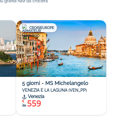
iù grandi navi da crociera
CROISIEUROPE
5
giorni
-
MS Michelangelo
VENEZIA E LA LAGUNA (VEN_PP)
Venezia
559
€
da