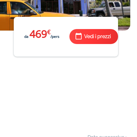
469
€
Vedi i prezzi
da
/pers