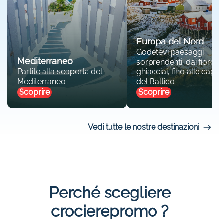
Europa del Nord
Godetevi paesaggi
Mediterraneo
sorprendenti: dai fiordi 
Partite alla scoperta del
ghiacciai, fino alle capit
Mediterraneo.
del Baltico.
Scoprire
Scoprire
Vedi tutte le nostre destinazioni
Perché scegliere
crocierepromo ?