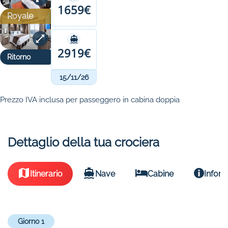
1659€
Royale
2919€
Ritorno
15/11/26
Prezzo IVA inclusa per passeggero in cabina doppia
Dettaglio della tua crociera
Itinerario
Nave
Cabine
Inform
Giorno 1