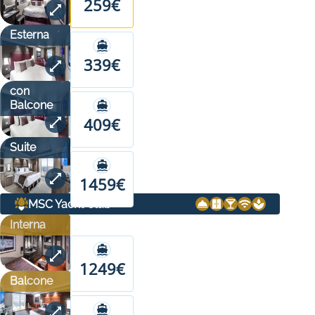
259€
Esterna
339€
con
Balcone
409€
Suite
1459€
MSC Yacht Club
Interna
1249€
Balcone