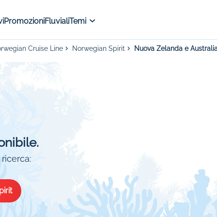
i
Promozioni
Fluviali
Temi
orwegian Cruise Line
Norwegian Spirit
Nuova Zelanda e Australi
onibile.
ricerca:
irit