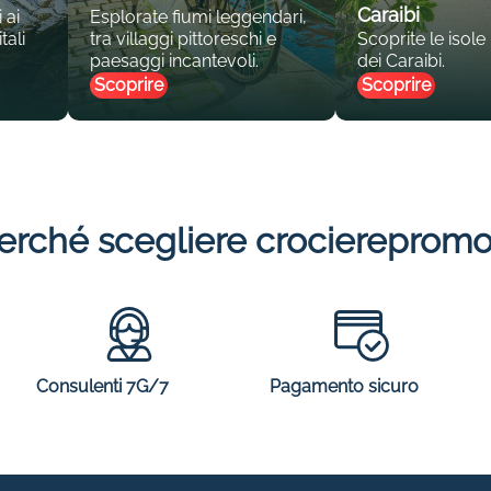
Caraibi
 ai
Esplorate fiumi leggendari,
tali
tra villaggi pittoreschi e
Scoprite le isole
paesaggi incantevoli.
dei Caraibi.
Scoprire
Scoprire
erché scegliere crocierepromo
Consulenti 7G/7
Pagamento sicuro