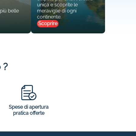
unica e scoprite le
 più belle
meraviglie di ogni
continente.
Scoprire
 ?
Spese di apertura
pratica offerte