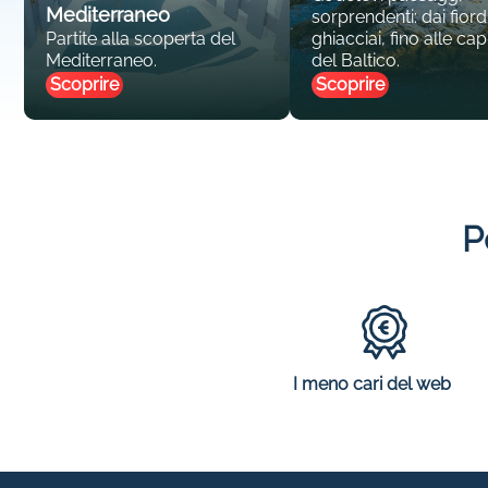
Mediterraneo
sorprendenti: dai fiordi
Partite alla scoperta del
ghiacciai, fino alle capi
Mediterraneo.
del Baltico.
Scoprire
Scoprire
P
I meno cari del web