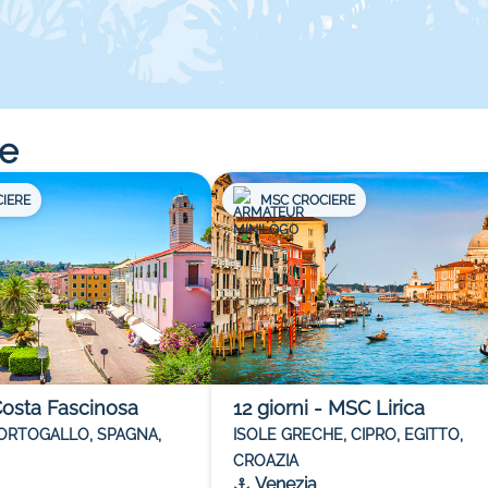
re
IERE
MSC CROCIERE
osta Fascinosa
12
giorni
-
MSC Lirica
PORTOGALLO, SPAGNA,
ISOLE GRECHE, CIPRO, EGITTO,
CROAZIA
Venezia