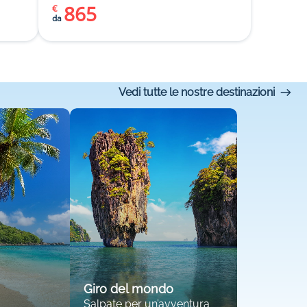
865
€
da
Vedi tutte le nostre destinazioni
Giro del mondo
Salpate per un’avventura