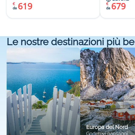
619
679
€
€
da
da
Le nostre destinazioni più be
Europa del Nord
Godetevi paesaggi