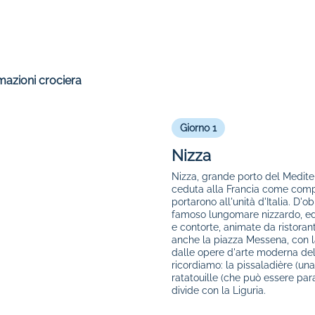
mazioni crociera
Giorno 1
Nizza
Nizza, grande porto del Mediter
ceduta alla Francia come compe
portarono all'unità d'Italia. D
famoso lungomare nizzardo, ed un
e contorte, animate da ristorant
anche la piazza Messena, con l
dalle opere d'arte moderna del
ricordiamo: la pissaladière (una
ratatouille (che può essere para
divide con la Liguria.