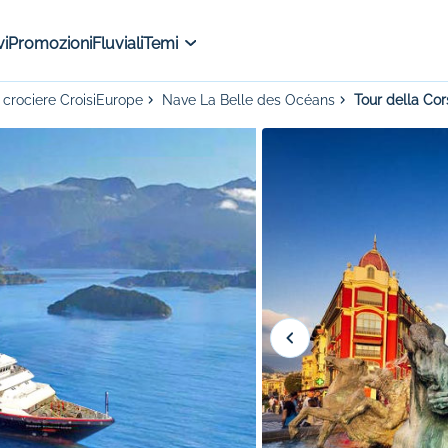
i
Promozioni
Fluviali
Temi
 crociere CroisiEurope
Nave La Belle des Océans
Tour della Co