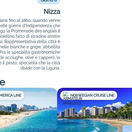
Giorno 8
Nizza
liana fino al 1860, quando venne
nelle guerre d'Indipendenza che
ungo la Promenade des anglais il
iellino fatto di stradine strette
si. Rappresentativa della città è
lle bianche e grigie, abbellita
Fra le specialità gastronomiche
le acciughe, olive e capperi), la
il pesto, specialità che la città
divide con la Liguria.
re
MERICA LINE
NORWEGIAN CRUISE LINE