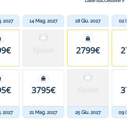
Date successive
>
. 2027
14 Mag. 2027
18 Giu. 2027
02 Lug
99€
2799€
27
Epuisé
95€
3795€
37
Epuisé
. 2027
21 Mag. 2027
25 Giu. 2027
09 Lug