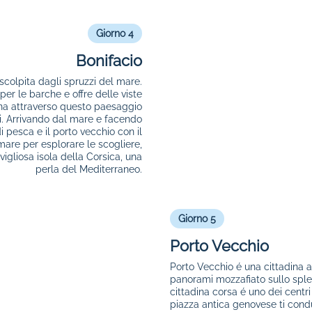
Giorno 4
Bonifacio
 scolpita dagli spruzzi del mare.
er le barche e offre delle viste
na attraverso questo paesaggio
ri. Arrivando dal mare e facendo
i pesca e il porto vecchio con il
 mare per esplorare le scogliere,
vigliosa isola della Corsica, una
perla del Mediterraneo.
Giorno 5
Porto Vecchio
Porto Vecchio é una cittadina a 
panorami mozzafiato sullo splend
cittadina corsa é uno dei centri 
piazza antica genovese ti condu