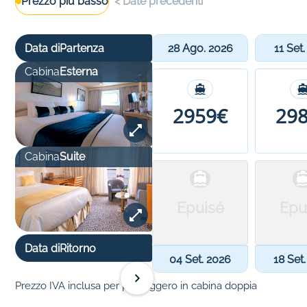
Prezzo più basso
<
Date precedenti
Data di
Partenza
28 Ago. 2026
11 Set
Cabina
Esterna
2959€
29
Cabina
Suite
Epuisé
Epu
Data di
Ritorno
04 Set. 2026
18 Set
Prezzo IVA inclusa per passeggero in cabina doppia