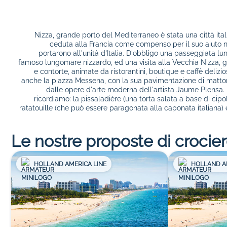
Nizza, grande porto del Mediterraneo è stata una città ita
ceduta alla Francia come compenso per il suo aiuto 
portarono all'unità d'Italia. D'obbligo una passeggiata l
famoso lungomare nizzardo, ed una visita alla Vecchia Nizza, gio
e contorte, animate da ristorantini, boutique e caffè delizio
anche la piazza Messena, con la sua pavimentazione di mattone
dalle opere d'arte moderna dell'artista Jaume Plensa. 
ricordiamo: la pissaladière (una torta salata a base di cipol
ratatouille (che può essere paragonata alla caponata italiana) e 
Le nostre proposte di crocie
HOLLAND AMERICA LINE
HOLLAND A