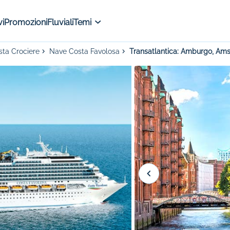
i
Promozioni
Fluviali
Temi
sta Crociere
Nave Costa Favolosa
Transatlantica: Amburgo, Amste