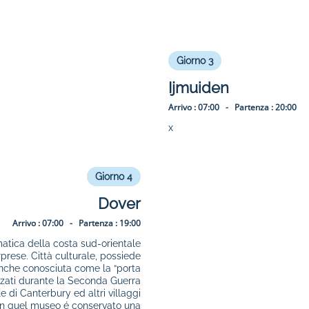
Giorno 3
Ijmuiden
Arrivo :
07:00 -
Partenza :
20:00
x
Giorno 4
Dover
Arrivo :
07:00 -
Partenza :
19:00
matica della costa sud-orientale
orprese. Città culturale, possiede
anche conosciuta come la “porta
lizzati durante la Seconda Guerra
 di Canterbury ed altri villaggi
o in quel museo é conservato una