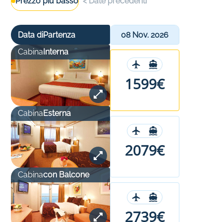
Prezzo più basso
<
Date precedenti
Data di
Partenza
08 Nov. 2026
Cabina
Interna
1599€
Cabina
Esterna
2079€
Cabina
con Balcone
2739€