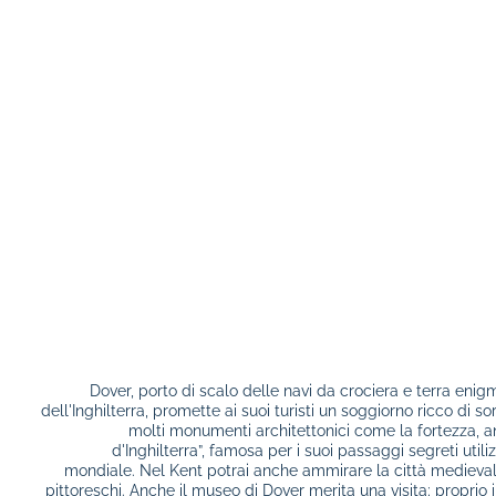
Dover, porto di scalo delle navi da crociera e terra enig
dell'Inghilterra, promette ai suoi turisti un soggiorno ricco di s
molti monumenti architettonici come la fortezza, 
d'Inghilterra”, famosa per i suoi passaggi segreti uti
mondiale. Nel Kent potrai anche ammirare la città medievale
pittoreschi. Anche il museo di Dover merita una visita; propri