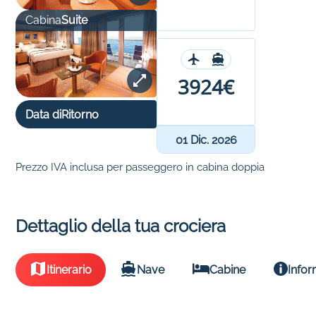
Cabina
Suite
3924€
Data di
Ritorno
01 Dic. 2026
Prezzo IVA inclusa per passeggero in cabina doppia
Dettaglio della tua crociera
Itinerario
Nave
Cabine
Infor