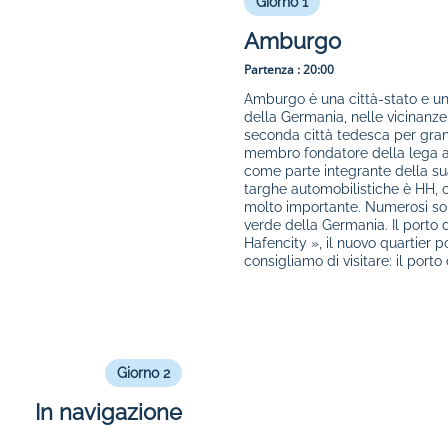
Giorno 1
Amburgo
Partenza :
20:00
Amburgo è una città-stato e uno
della Germania, nelle vicinanz
seconda città tedesca per gran
membro fondatore della lega an
come parte integrante della sua 
targhe automobilistiche è HH, c
molto importante. Numerosi son
verde della Germania. Il porto 
Hafencity », il nuovo quartier 
consigliamo di visitare: il port
Giorno 2
In navigazione