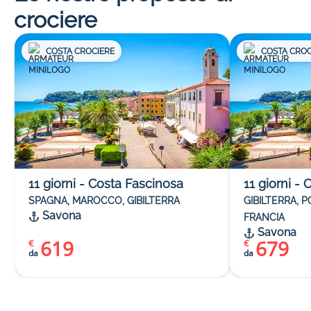
crociere
COSTA CROCIERE
COSTA CROC
11
giorni
-
Costa Fascinosa
11
giorni
-
C
SPAGNA, MAROCCO, GIBILTERRA
GIBILTERRA, 
Savona
FRANCIA
Savona
619
679
€
€
da
da