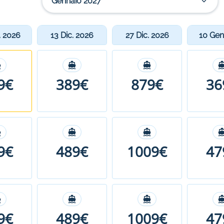
Gennaio 2027
. 2026
13 Dic. 2026
27 Dic. 2026
10 Gen
9€
389€
879€
36
9€
489€
1009€
47
9€
489€
1009€
47