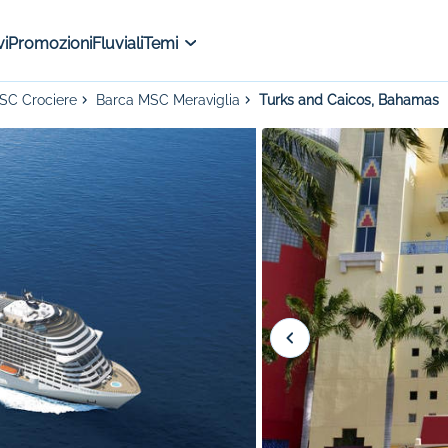
i
Promozioni
Fluviali
Temi
MSC Crociere
Barca MSC Meraviglia
Turks and Caicos, Bahamas