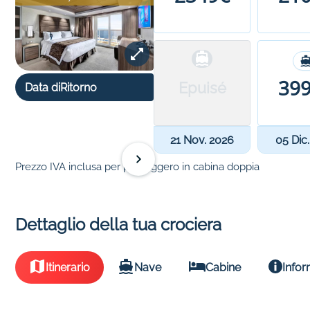
39
Epuisé
Data di
Ritorno
21 Nov. 2026
05 Dic
Prezzo IVA inclusa per passeggero in cabina doppia
Dettaglio della tua crociera
Itinerario
Nave
Cabine
Infor