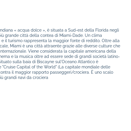
indiana « acqua dolce », è situata a Sud-est della Florida negli
a più grande città della contea di Miami-Dade. Un clima
à e il turismo rappresenta la maggior fonte di reddito. Oltre alla
ale, Miami è una città attraente grazie alle diverse culture che
 internazionale. Viene considerata la capitale americana della
nema e la musica oltre ad essere sede di grandi società latino-
 situato sulla baia di Biscayne sul'Oceano Atlantico è
Cruise Capital of the World" (La capitale mondiale delle
riscontra il maggior rapporto passeggeri/crociera. È uno scalo
iù grandi navi da crociera