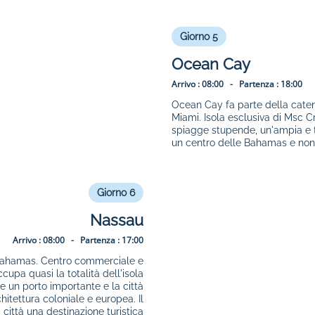
Giorno 5
Ocean Cay
Arrivo :
08:00 -
Partenza :
18:00
Ocean Cay fa parte della catena
Miami. Isola esclusiva di Msc C
spiagge stupende, un'ampia e tr
un centro delle Bahamas e non 
Giorno 6
Nassau
Arrivo :
08:00 -
Partenza :
17:00
 Bahamas. Centro commerciale e
upa quasi la totalità dell'isola
 un porto importante e la città
hitettura coloniale e europea. Il
a città una destinazione turistica