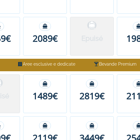
69€
2089€
19
Epuisé
Aree esclusive e dedicate
Bevande Premium
1489€
2819€
21
isé
09€
2119€
3449€
25