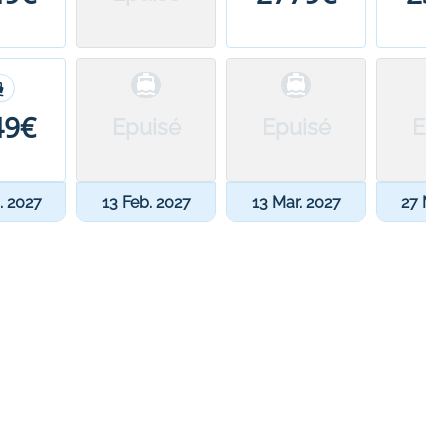
49€
Epuisé
Epuisé
Epu
. 2027
13 Feb. 2027
13 Mar. 2027
27 Mar