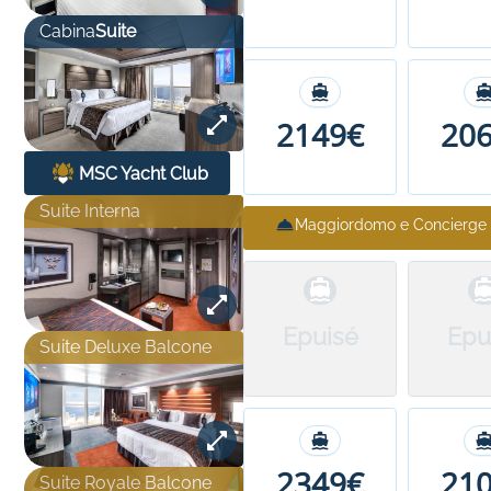
Cabina
Suite
2149€
20
MSC Yacht Club
Suite Interna
Maggiordomo e Concierge
Epuisé
Epu
Suite Deluxe Balcone
2349€
21
Suite Royale Balcone