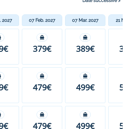
Date successive
>
. 2027
07 Feb. 2027
07 Mar. 2027
21 Mar
9€
379€
389€
39
9€
479€
499€
55
9€
479€
499€
55