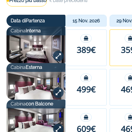
Prezzo più basso
<
Date precedenti
Data di
Partenza
15 Nov. 2026
29 Nov
Cabina
Interna
389€
35
Cabina
Esterna
499€
46
Cabina
con Balcone
609€
46