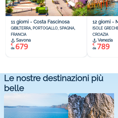
11
giorni
-
Costa Fascinosa
12
giorni
-
M
GIBILTERRA, PORTOGALLO, SPAGNA,
ISOLE GRECHE
FRANCIA
CROAZIA
Savona
Venezia
679
789
€
€
da
da
Le nostre destinazioni più
belle