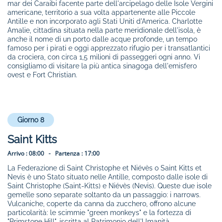
mar dei Caraibi facente parte dell'arcipelago delle Isole Vergini
americane, territorio a sua volta appartenente alle Piccole
Antille e non incorporato agli Stati Uniti d'America. Charlotte
Amalie, cittadina situata nella parte meridionale dell'isola, è
anche il nome di un porto dalle acque profonde, un tempo
famoso per i pirati e oggi apprezzato rifugio per i transatlantici
da crociera, con circa 1,5 milioni di passeggeri ogni anno. Vi
consigliamo di visitare la più antica sinagoga dell'emisfero
ovest e Fort Christian.
Giorno 8
Saint Kitts
Arrivo :
08:00 -
Partenza :
17:00
La Federazione di Saint Christophe et Niévès o Saint Kitts et
Nevis è uno Stato situato nelle Antille, composto dalle isole di
Saint Christophe (Saint-Kitts) e Niévès (Nevis). Queste due isole
gemelle sono separate soltanto da un passaggio: i narrows.
Vulcaniche, coperte da canna da zucchero, offrono alcune
particolarità: le scimmie "green monkeys" e la fortezza di
"Brimstone Hill", iscritta al Patrimonio dell'Umanità