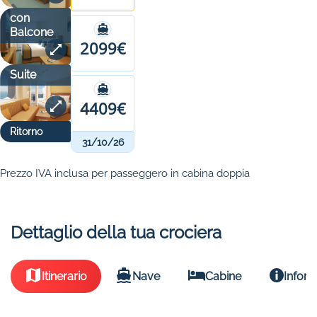
con
Balcone
2099€
Suite
4409€
Ritorno
31/10/26
Prezzo IVA inclusa per passeggero in cabina doppia
Dettaglio della tua crociera
Itinerario
Nave
Cabine
Inform