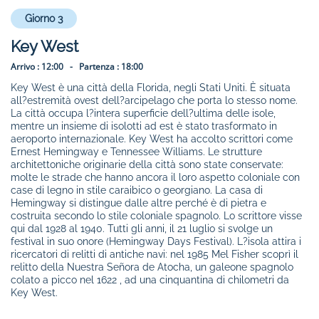
Giorno 3
Key West
Arrivo :
12:00 -
Partenza :
18:00
Key West è una città della Florida, negli Stati Uniti. È situata
all?estremità ovest dell?arcipelago che porta lo stesso nome.
La città occupa l?intera superficie dell?ultima delle isole,
mentre un insieme di isolotti ad est è stato trasformato in
aeroporto internazionale. Key West ha accolto scrittori come
Ernest Hemingway e Tennessee Williams. Le strutture
architettoniche originarie della città sono state conservate:
molte le strade che hanno ancora il loro aspetto coloniale con
case di legno in stile caraibico o georgiano. La casa di
Hemingway si distingue dalle altre perché è di pietra e
costruita secondo lo stile coloniale spagnolo. Lo scrittore visse
qui dal 1928 al 1940. Tutti gli anni, il 21 luglio si svolge un
festival in suo onore (Hemingway Days Festival). L?isola attira i
ricercatori di relitti di antiche navi: nel 1985 Mel Fisher scoprì il
relitto della Nuestra Señora de Atocha, un galeone spagnolo
colato a picco nel 1622 , ad una cinquantina di chilometri da
Key West.