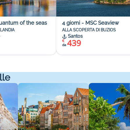
uantum of the seas
4
giorni
-
MSC Seaview
ILANDIA
ALLA SCOPERTA DI BUZIOS
Santos
439
€
da
lle