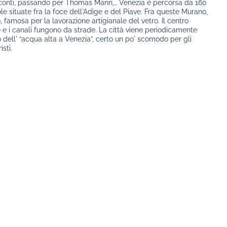
conti, passando per Thomas Mann,… Venezia è percorsa da 160
e situate fra la foce dell'Adige e del Piave. Fra queste Murano,
 famosa per la lavorazione artigianale del vetro. Il centro
 e i canali fungono da strade. La città viene periodicamente
dell' “acqua alta a Venezia”, certo un po' scomodo per gli
sti.