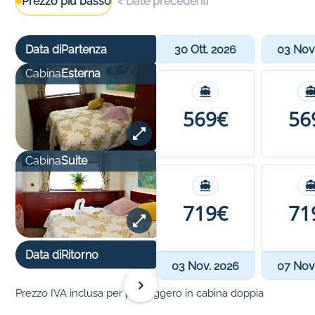
Prezzo più basso
<
Date precedenti
Data di
Partenza
30 Ott. 2026
03 Nov
Cabina
Esterna
569€
56
Cabina
Suite
719€
71
Data di
Ritorno
03 Nov. 2026
07 Nov
Prezzo IVA inclusa per passeggero in cabina doppia