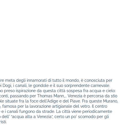
re meta degli innamorati di tutto il mondo, è conosciuta per
 Dogi, i canali, le gondole e il suo sorprendente carnevale.
nno preso ispirazione da questa città sospesa fra acqua e cielo:
conti, passando per Thomas Mann,… Venezia è percorsa da 160
e situate fra la foce dell'Adige e del Piave. Fra queste Murano,
 famosa per la lavorazione artigianale del vetro. Il centro
 e i canali fungono da strade. La città viene periodicamente
dell' “acqua alta a Venezia”, certo un po' scomodo per gli
sti.