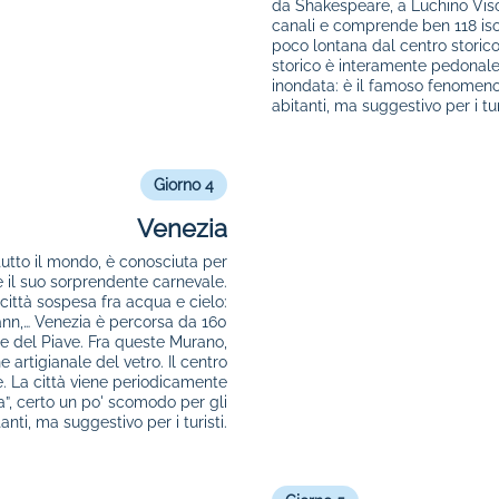
da Shakespeare, a Luchino Vis
canali e comprende ben 118 isol
poco lontana dal centro storico,
storico è interamente pedonale
inondata: è il famoso fenomeno 
abitanti, ma suggestivo per i turi
Giorno 4
Venezia
tutto il mondo, è conosciuta per
 e il suo sorprendente carnevale.
città sospesa fra acqua e cielo:
nn,… Venezia è percorsa da 160
 e del Piave. Fra queste Murano,
 artigianale del vetro. Il centro
. La città viene periodicamente
a”, certo un po' scomodo per gli
anti, ma suggestivo per i turisti.