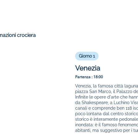
mazioni crociera
Giorno 1
Venezia
Partenza :
18:00
Venezia, la famosa città laguna
piazza San Marco, il Palazzo dei
Infinite le opere d'arte che ha
da Shakespeare, a Luchino Vis
canali e comprende ben 118 isol
poco lontana dal centro storico,
storico è interamente pedonale
inondata: è il famoso fenomeno 
abitanti, ma suggestivo per i turi