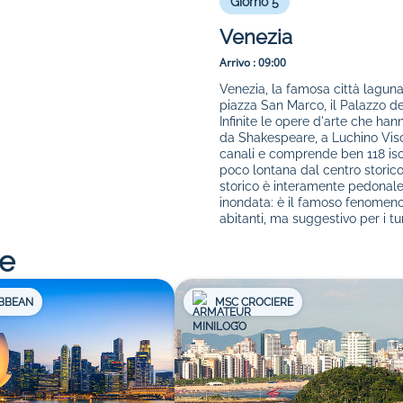
Giorno 5
Venezia
Arrivo :
09:00
Venezia, la famosa città laguna
piazza San Marco, il Palazzo dei
Infinite le opere d'arte che ha
da Shakespeare, a Luchino Vis
canali e comprende ben 118 isol
poco lontana dal centro storico,
storico è interamente pedonale
inondata: è il famoso fenomeno 
abitanti, ma suggestivo per i turi
re
IBBEAN
MSC CROCIERE