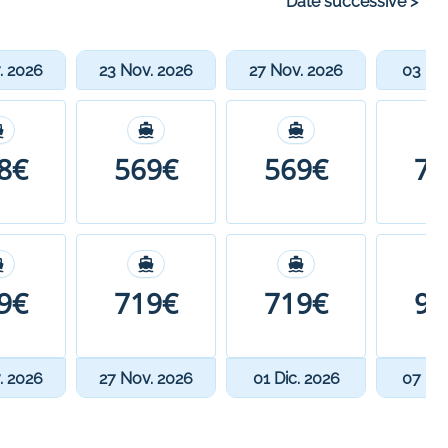
Date successive
>
. 2026
23 Nov. 2026
27 Nov. 2026
03 Dic
8€
569€
569€
76
9€
719€
719€
91
. 2026
27 Nov. 2026
01 Dic. 2026
07 Dic