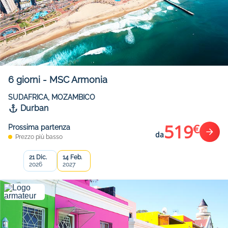
6
giorni
-
MSC Armonia
SUDAFRICA, MOZAMBICO
Durban
519
€
Prossima partenza
da
Prezzo più basso
21 Dic.
14 Feb.
2026
2027