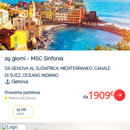
29
giorni
-
MSC Sinfonia
DA GENOVA AL SUDAFRICA: MEDITERRANEO, CANALE
DI SUEZ, OCEANO INDIANO
Genova
1909
€
Prossima partenza
da
Prezzo più basso
15 Ott.
2027