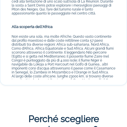
cedi alla tentazione di uno scalo sull'isola di La Réunion. Durante
la sosta a Saint Denis potrai esplorare i meravigliosi paesaggi di
Piton des Neiges. Qui, fare del turismo rurale é tanto
appassionante quanto le passeggiate nel centro città.
Alla scoperta dell'Africa
Non esiste una sola, ma molte Afriche. Questo vasto continente
dal profilo maestoso e dalle coste rettilinee conta 57 paesi
distribuiti tra diverse regioni: Africa sub-sahariana, Nord Africa,
Corno d'Africa, Africa Equatoriale e Sud Africa. Alcuni grandi fiumi
scorrono attraverso il continente. Il leggendario Nilo percorre
l'Egitto e si getta nel Mediterraneo; il possente fiume Zaire (nel
Congo) è punteggiato da più di 4.000 isole; il fiume Niger è
navigabile da Lokoja a Port Harcourt nel Golfo di Guinea... altri
imponenti corsi d'acqua attraversano il paese come il Casamance
in Senegal, lo Zambesi in Mozambico e l'Orange in Sud Africa.
Al largo delle coste africane, lunghe 23000 km, si trovano diverse
importanti isole. A ovest: l'arcipelago di Capo Verde, quelli di Sao
Tome e Principe. A est, al largo delle coste del Kenya e della
Tanzania: Madagascar, Seychelles, Mayotte nell'arcipelago delle
Comore, La Riunione, le Mauritius e Zanzibar. Ognuno di questi
luoghi spettacolari può essere visitato durnate uno scalo di
crociera in Africa.
Perché scegliere