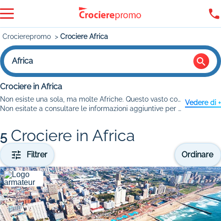
Crocierepromo
Crociere Africa
Africa
Crociere in Africa
Non esiste una sola, ma molte Afriche. Questo vasto continente dal profilo maestoso e dalle coste rettilinee conta 57 paesi distribuiti tra diverse regioni. Approfittate delle nostre
Vedere di +
Non esitate a consultare le informazioni aggiuntive per tutti gli scali previsti durante la vostra crociera in Africa.
Crociere in Africa
5
Filtrer
Ordinare