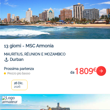
13
giorni
-
MSC Armonia
MAURITIUS, RÉUNION E MOZAMBICO
Durban
1809
€
Prossima partenza
da
Prezzo più basso
26 Dic.
2026