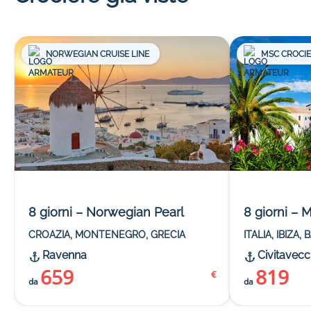
NORWEGIAN CRUISE LINE
MSC CROCI
8 giorni – Norwegian Pearl
8 giorni –
CROAZIA, MONTENEGRO, GRECIA
ITALIA, IBIZA
Ravenna
Civitavecc
659
819
€
da
da