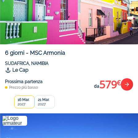
6
giorni
-
MSC Armonia
SUDAFRICA, NAMIBIA
Le Cap
579
€
Prossima partenza
da
Prezzo più basso
16 Mar.
21 Mar.
2027
2027