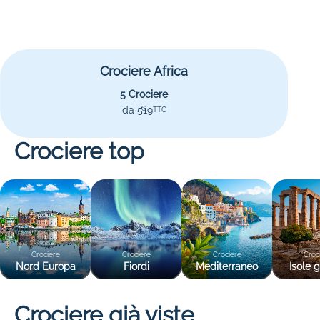
Crociere Africa
5 Crociere
da 519
€
TTC
Crociere top
Crociere
Crociere
Crociere
Croc
Nord Europa
Fiordi
Mediterraneo
Isole 
Crociere già viste