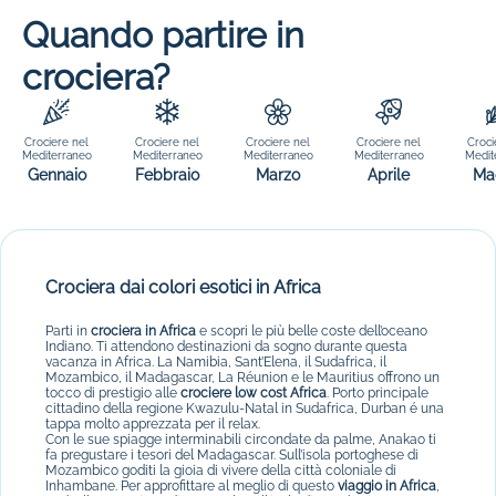
Quando partire in
crociera?
Crociere nel
Crociere nel
Crociere nel
Crociere nel
Croci
Mediterraneo
Mediterraneo
Mediterraneo
Mediterraneo
Medit
Gennaio
Febbraio
Marzo
Aprile
Ma
Crociera dai colori esotici in Africa
Parti in
crociera in Africa
e scopri le più belle coste dell’oceano
Indiano. Ti attendono destinazioni da sogno durante questa
vacanza in Africa. La Namibia, Sant’Elena, il Sudafrica, il
Mozambico, il Madagascar, La Réunion e le Mauritius offrono un
tocco di prestigio alle
crociere low cost Africa
. Porto principale
cittadino della regione Kwazulu-Natal in Sudafrica, Durban é una
tappa molto apprezzata per il relax.
Con le sue spiagge interminabili circondate da palme, Anakao ti
fa pregustare i tesori del Madagascar. Sull’isola portoghese di
Mozambico goditi la gioia di vivere della città coloniale di
Inhambane. Per approfittare al meglio di questo
viaggio in Africa
,