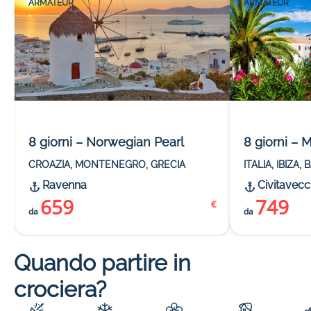
8 giorni – Norwegian Pearl
8 giorni –
CROAZIA, MONTENEGRO, GRECIA
ITALIA, IBIZA
Ravenna
Civitavecc
659
749
€
da
da
Quando partire in
crociera?