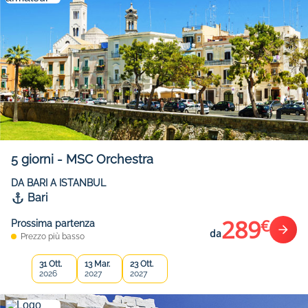
5
giorni
-
MSC Orchestra
DA BARI A ISTANBUL
Bari
289
€
Prossima partenza
da
Prezzo più basso
31 Ott.
13 Mar.
23 Ott.
2026
2027
2027