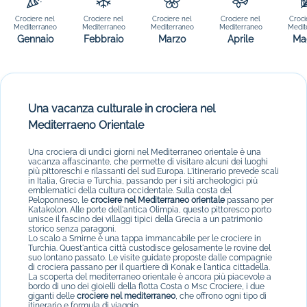
Crociere nel
Crociere nel
Crociere nel
Crociere nel
Croci
Mediterraneo
Mediterraneo
Mediterraneo
Mediterraneo
Medit
Gennaio
Febbraio
Marzo
Aprile
Ma
Una vacanza culturale in crociera nel
Mediterraeno Orientale
Una crociera di undici giorni nel Mediterraneo orientale è una
vacanza affascinante, che permette di visitare alcuni dei luoghi
più pittoreschi e rilassanti del sud Europa. L'itinerario prevede scali
in Italia, Grecia e Turchia, passando per i siti archeologici più
emblematici della cultura occidentale. Sulla costa del
Peloponneso, le
crociere nel Mediterraneo orientale
passano per
Katakolon. Alle porte dell'antica Olimpia, questo pittoresco porto
unisce il fascino dei villaggi tipici della Grecia a un patrimonio
storico senza paragoni.
Lo scalo a Smirne è una tappa immancabile per le crociere in
Turchia. Quest'antica città custodisce gelosamente le rovine del
suo lontano passato. Le visite guidate proposte dalle compagnie
di crociera passano per il quartiere di Konak e l'antica cittadella.
La scoperta del mediterraneo orientale è ancora più piacevole a
bordo di uno dei gioielli della flotta Costa o Msc Crociere, i due
giganti delle
crociere nel mediterraneo
, che offrono ogni tipo di
itinerario e formula di viaggio.