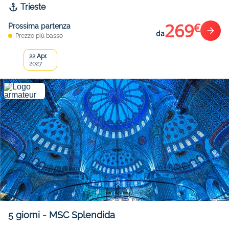
Trieste
269
€
Prossima partenza
da
Prezzo più basso
22 Apr.
2027
5
giorni
-
MSC Splendida