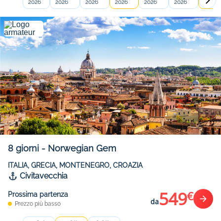
2026
2026
2026
2026
2026
2026
2026
8
giorni
-
Norwegian Gem
ITALIA, GRECIA, MONTENEGRO, CROAZIA
Civitavecchia
549
€
Prossima partenza
da
Prezzo più basso