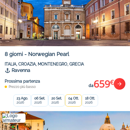
8
giorni
-
Norwegian Pearl
ITALIA, CROAZIA, MONTENEGRO, GRECIA
Ravenna
659
€
Prossima partenza
da
Prezzo più basso
23 Ago.
06 Set.
20 Set.
04 Ott.
18 Ott.
2026
2026
2026
2026
2026