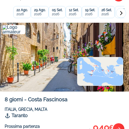
22 Ago.
29 Ago.
05 Set.
12 Set.
19 Set.
26 Set.
03 Ott.
2026
2026
2026
2026
2026
2026
2026
8
giorni
-
Costa Fascinosa
ITALIA, GRECIA, MALTA
Taranto
€
Prossima partenza