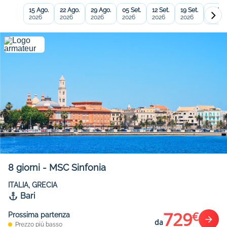
15 Ago.
22 Ago.
29 Ago.
05 Set.
12 Set.
19 Set.
26 Set
2026
2026
2026
2026
2026
2026
2026
8
giorni
-
MSC Sinfonia
ITALIA, GRECIA
Bari
729
€
Prossima partenza
da
Prezzo più basso