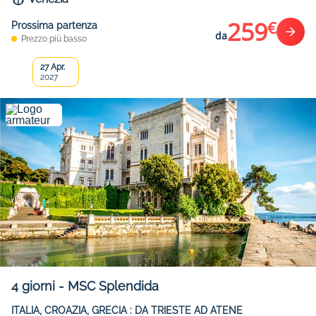
259
€
Prossima partenza
da
Prezzo più basso
27 Apr.
2027
4
giorni
-
MSC Splendida
ITALIA, CROAZIA, GRECIA : DA TRIESTE AD ATENE