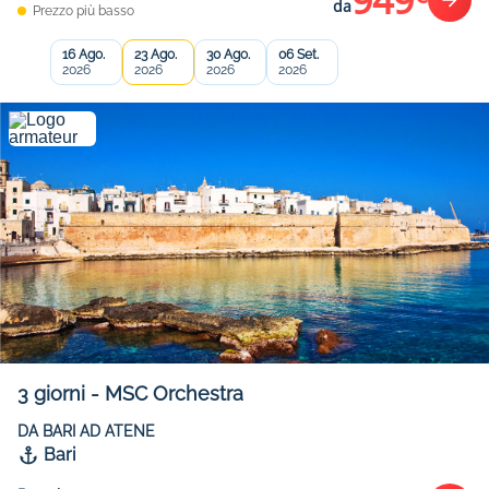
949
da
Prezzo più basso
16 Ago.
23 Ago.
30 Ago.
06 Set.
2026
2026
2026
2026
3
giorni
-
MSC Orchestra
DA BARI AD ATENE
Bari