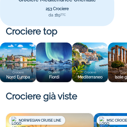
253 Crociere
da 129
€
TTC
Crociere top
Crociere
Crociere
Crociere
Croc
Nord Europa
Fiordi
Mediterraneo
Isole 
Crociere già viste
NORWEGIAN CRUISE LINE
MSC CROCI