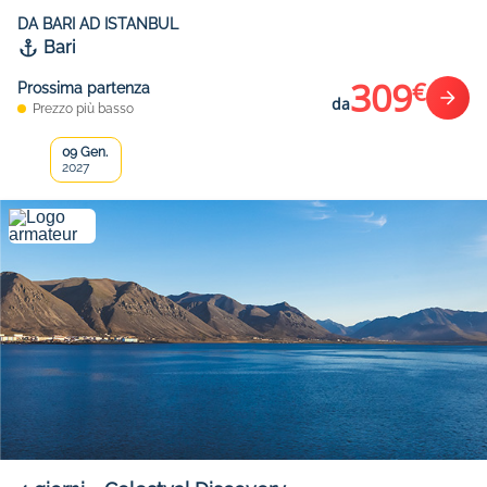
DA BARI AD ISTANBUL
Bari
309
€
Prossima partenza
da
Prezzo più basso
09 Gen.
2027