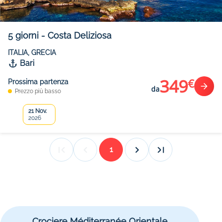
5
giorni
-
Costa Deliziosa
ITALIA, GRECIA
Bari
349
€
Prossima partenza
da
Prezzo più basso
21 Nov.
2026
1
Crociere Méditerranée Orientale