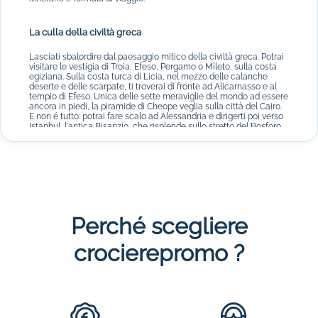
La culla della civiltà greca
Lasciati sbalordire dal paesaggio mitico della civiltà greca. Potrai
visitare le vestigia di Troia, Efeso, Pergamo o Mileto, sulla costa
egiziana. Sulla costa turca di Licia, nel mezzo delle calanche
deserte e delle scarpate, ti troverai di fronte ad Alicarnasso e al
tempio di Efeso. Unica delle sette meraviglie del mondo ad essere
ancora in piedi, la piramide di Cheope veglia sulla città del Cairo.
E non é tutto: potrai fare scalo ad Alessandria e dirigerti poi verso
Istanbul, l'antica Bisanzio, che risplende sullo stretto del Bosforo,
all'incontro del Mar di Marmara con il Mar Nero. Nel cuore di
questo caleidoscopio storico, scoprirai alcune isole mitiche: Cipro
e Creta, nel bacino occidentale, Rodi e le Cicladi nel Mar Egeo,
Cèrigo e le sette isole verdeggianti del mar Ionio (Corfù, Itaca,...).
Perché scegliere
crocierepromo ?