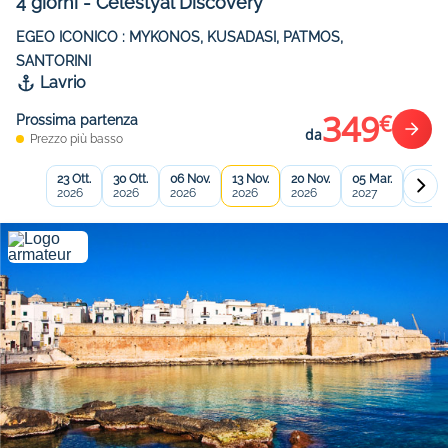
4
giorni
-
Celestyal Discovery
EGEO ICONICO : MYKONOS, KUSADASI, PATMOS,
SANTORINI
Lavrio
349
€
Prossima partenza
da
Prezzo più basso
23 Ott.
30 Ott.
06 Nov.
13 Nov.
20 Nov.
05 Mar.
12 Mar
2026
2026
2026
2026
2026
2027
2027