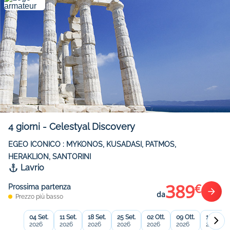
4
giorni
-
Celestyal Discovery
EGEO ICONICO : MYKONOS, KUSADASI, PATMOS,
HERAKLION, SANTORINI
Lavrio
389
€
Prossima partenza
da
Prezzo più basso
04 Set.
11 Set.
18 Set.
25 Set.
02 Ott.
09 Ott.
16 Ott.
2026
2026
2026
2026
2026
2026
2026