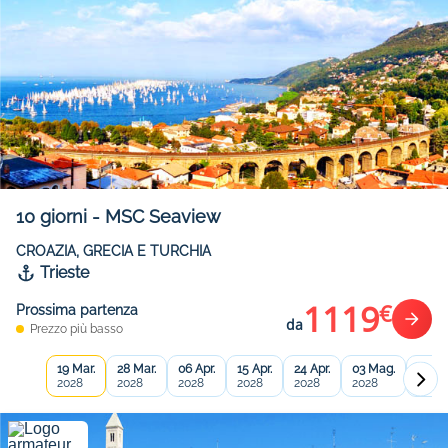
10
giorni
-
MSC Seaview
CROAZIA, GRECIA E TURCHIA
Trieste
1119
€
Prossima partenza
da
Prezzo più basso
19 Mar.
28 Mar.
06 Apr.
15 Apr.
24 Apr.
03 Mag.
12 Ma
2028
2028
2028
2028
2028
2028
2028