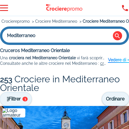
Crocierepromo
Crociere Mediterraneo
Crociere Mediterraneo O
Mediterraneo
Cruceros Mediterraneo Orientale
Una
crociera nel Mediterraneo Orientale
vi farà scoprire località suggestive e spiagge da sogno passando per l'Italia, la Grecia, la Croazia e la Turchia. Numerosi gli itinerari disponibili con
Vedere di +
Consultate anche le altre crociere nel Mediterraneo :
crociere nel Mediterraneo Occidentale
Crociere in Mediterraneo
253
Orientale
Filtrer
Ordinare
1