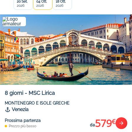
20 Set.
04 Ott.
18 Ott.
2026
2026
2026
8
giorni
-
MSC Lirica
MONTENEGRO E ISOLE GRECHE
Venezia
579
€
Prossima partenza
da
Prezzo più basso