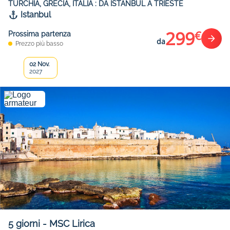
TURCHIA, GRECIA, ITALIA : DA ISTANBUL A TRIESTE
Istanbul
299
€
Prossima partenza
da
Prezzo più basso
02 Nov.
2027
5
giorni
-
MSC Lirica