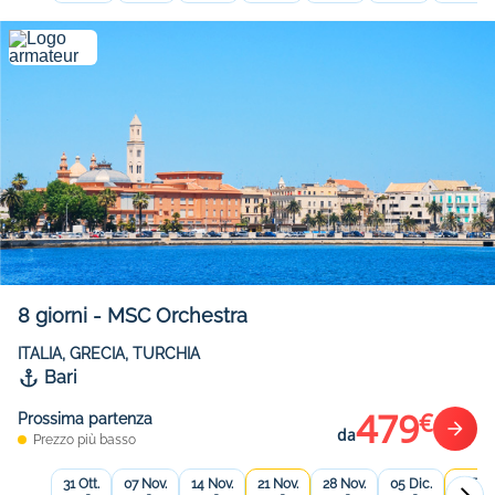
8
giorni
-
MSC Orchestra
ITALIA, GRECIA, TURCHIA
Bari
479
€
Prossima partenza
da
Prezzo più basso
31 Ott.
07 Nov.
14 Nov.
21 Nov.
28 Nov.
05 Dic.
12 Dic.