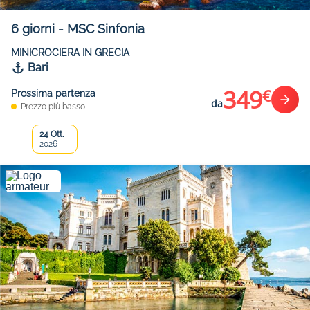
6
giorni
-
MSC Sinfonia
MINICROCIERA IN GRECIA
Bari
349
€
Prossima partenza
da
Prezzo più basso
24 Ott.
2026