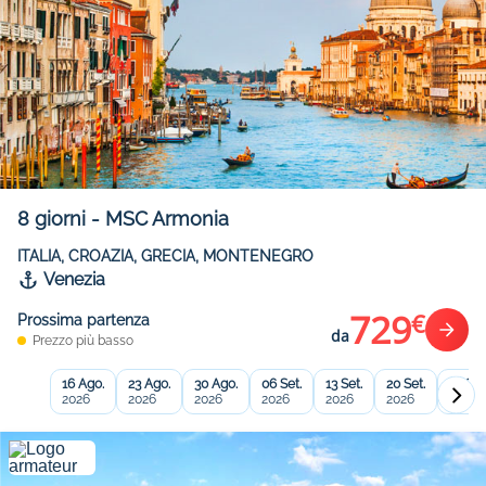
8
giorni
-
MSC Armonia
ITALIA, CROAZIA, GRECIA, MONTENEGRO
Venezia
729
€
Prossima partenza
da
Prezzo più basso
16 Ago.
23 Ago.
30 Ago.
06 Set.
13 Set.
20 Set.
27 Set
2026
2026
2026
2026
2026
2026
2026