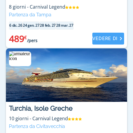
8
giorni
-
Carnival Legend
Partenza da Tampa
6 dic. 26
24 gen. 27
28 feb. 27
28 mar. 27
489
€
VEDERE DI
/pers
Turchia, Isole Greche
10
giorni
-
Carnival Legend
Partenza da Civitavecchia