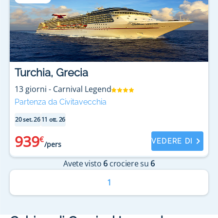
Turchia, Grecia
13
giorni
-
Carnival Legend
Partenza da Civitavecchia
20 set. 26
11 ott. 26
939
€
VEDERE DI
/pers
Avete visto
6
crociere su
6
1