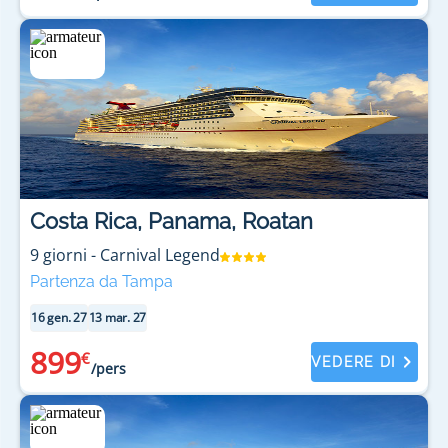
Costa Rica, Panama, Roatan
9
giorni
-
Carnival Legend
Partenza da Tampa
16 gen. 27
13 mar. 27
899
€
VEDERE DI
/pers