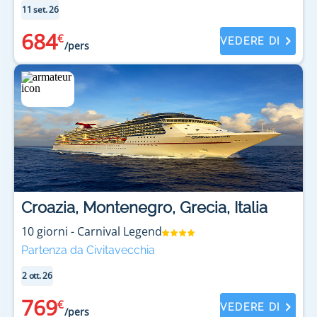
11 set. 26
684
€
VEDERE DI
/pers
Croazia, Montenegro, Grecia, Italia
10
giorni
-
Carnival Legend
Partenza da Civitavecchia
2 ott. 26
769
€
VEDERE DI
/pers