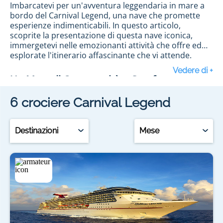
Imbarcatevi per un'avventura leggendaria in mare a
bordo del Carnival Legend, una nave che promette
esperienze indimenticabili. In questo articolo,
scoprite la presentazione di questa nave iconica,
immergetevi nelle emozionanti attività che offre ed
esplorate l'itinerario affascinante che vi attende.
Un Mare di Opportunità e Comfort
6
crociere
Carnival Legend
Il Carnival Legend è molto più di una semplice nave da
crociera; incarna la leggenda in mare. Dotato di
cabine confortevoli, ponti spaziosi e una varietà di
Destinazioni
Mese
ristoranti che offrono deliziosi piatti, questa nave
offre un mare di opportunità e comfort. Con bevande
gratuite, un servizio attento e moderne strutture, il
Carnival Legend promette una crociera eccezionale,
Esperienze Uniche per Tutti
dove ogni momento è improntato alla leggenda.
Le attività a bordo del Carnival Legend offrono un
intrattenimento illimitato per tutti i gusti. Rilassatevi
al bar sorseggiando bevande gratuite, godetevi gli