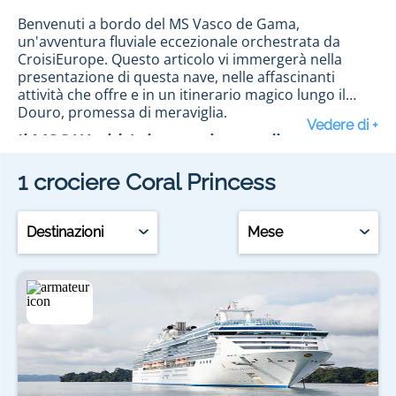
Benvenuti a bordo del MS Vasco de Gama,
un'avventura fluviale eccezionale orchestrata da
CroisiEurope. Questo articolo vi immergerà nella
presentazione di questa nave, nelle affascinanti
attività che offre e in un itinerario magico lungo il
Douro, promessa di meraviglia.
Il MSC World Asia, capolavoro di modernità
1
crociere
Coral Princess
Il MSC World Asia, fiore all'occhiello della flotta MSC
Crociere, è progettato per offrire un'esperienza di
viaggio senza precedenti. Con cabine spaziose e
Destinazioni
Mese
dotate delle più moderne tecnologie, ponti
panoramici con viste spettacolari e un design
raffinato, questa nave incarna il lusso e il comfort.
MSC Crociere vi garantisce un viaggio all'insegna
Attività esclusive a bordo del MSC World
dell'eleganza e del benessere, con un'attenzione
Asia
particolare ai dettagli per rendere ogni crociera
un'esperienza indimenticabile.
A bordo del MSC World Asia, il divertimento e il relax
sono assicurati. Gli ospiti possono godere di