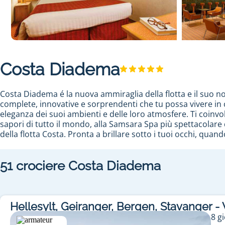
Costa Diadema
Costa Diadema é la nuova ammiraglia della flotta e il suo no
complete, innovative e sorprendenti che tu possa vivere in cr
eleganza dei suoi ambienti e delle loro atmosfere. Ti coinvol
sapori di tutto il mondo, alla Samsara Spa più spettacolare d
della flotta Costa. Pronta a brillare sotto i tuoi occhi, quand
Pianifica una crociera indimenticabile a bordo di Costa Di
51
crociere
Costa Diadema
Preparatevi a mille novità e sorprese durante una
crociera
ad ottobre 2014. Il programma di questa nuova nave inclu
Spagna e nell'arcipelago delle Baleari.
La nave ha un centro benessere di 7800m² e accoglie i passe
gustare le specialità dei 7 ristoranti e della pizzeria "Piaz
Hellesylt, Geiranger, Bergen, Stavanger - V
benessere sono i protagonisti dei servizi a bordo di
Costa 
8
gi
riguarda l'intrattenimento, ce ne sarà per tutti i gusti : ani