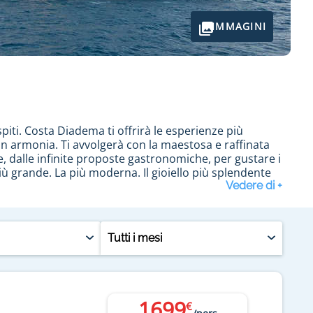
IMMAGINI
iti. Costa Diadema ti offrirà le esperienze più
 in armonia. Ti avvolgerà con la maestosa e raffinata
e, dalle infinite proposte gastronomiche, per gustare i
iù grande. La più moderna. Il gioiello più splendente
gnia Costa Crociere. La sua costruzione si é conclusa
Tutti i mesi
ia, con scali a La Valletta, Napoli, Nizza, o ancora in
a
crociera Costa Diadema low cost
, i turisti potranno
pub e wine bar dalla decorazione moderna. Relax e
 piscine, il campo sportivo , ecc . Per quanto
1699
€
assarsi lontano dalla folla; negozi, casinò e