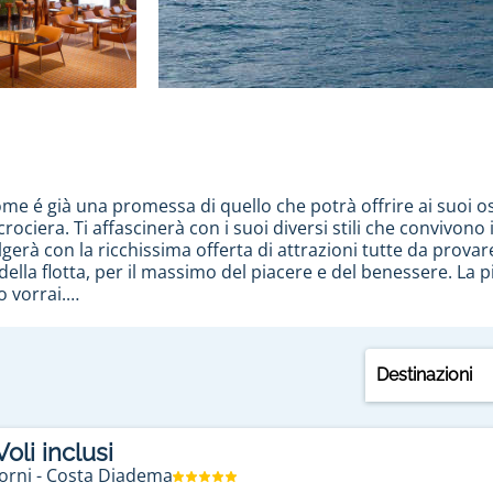
me é già una promessa di quello che potrà offrire ai suoi osp
ociera. Ti affascinerà con i suoi diversi stili che convivono
gerà con la ricchissima offerta di attrazioni tutte da provar
ella flotta, per il massimo del piacere e del benessere. La p
o vorrai.
adema
 a bordo della Costa Diadema
, la nuova arrivata della compa
Destinazioni
de crociere nel Mediterraneo
in partenza da Savona
o Marsigl
ggeri in 1.862 cabine, tra cui le lussuose suite. Durante un
za Pizza". 15 bar saranno a disposizione dei passeggeri, tra 
oli inclusi
Diadema
: la Samsara Spa con le sue vasche idromassaggio, le
orni
-
Costa Diadema
mazione per bambini, teatro, cinema 4D, una biblioteca per ril