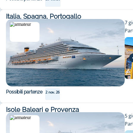
Italia, Spagna, Portogallo
7
gi
Par
Possibili partenze
2 nov. 26
Isole Baleari e Provenza
5
gi
Par