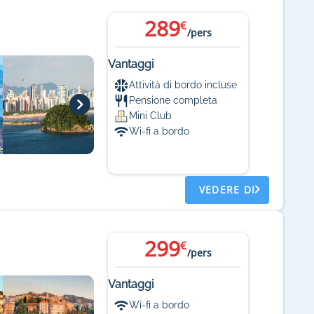
289
€
/pers
Vantaggi
Attività di bordo incluse
Pensione completa
Mini Club
Wi-fi a bordo
VEDERE DI
299
€
/pers
Vantaggi
Wi-fi a bordo