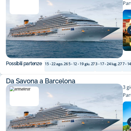
Par
discoteche.
Possibili partenze
15 - 22 ago. 26
5 - 12 - 19 giu. 27
3 - 17 - 24 lug. 27
7 - 1
Da Savona a Barcelona
3
gi
Par