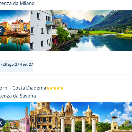
tenza da Milano
4 - 28 ago. 27
4 set. 27
orni
-
Costa Diadema
tenza da Savona