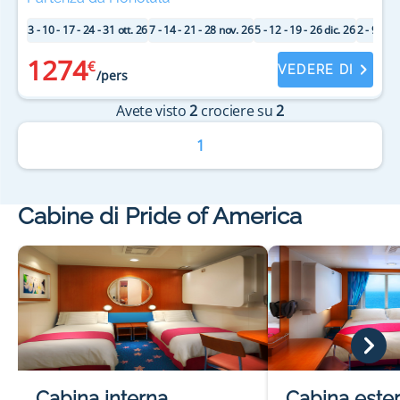
3 - 10 - 17 - 24 - 31 ott. 26
7 - 14 - 21 - 28 nov. 26
5 - 12 - 19 - 26 dic. 26
2 - 9 - 16
1274
€
VEDERE DI
/pers
Avete visto
2
crociere su
2
1
Cabine di Pride of America
Cabina interna
Cabina este