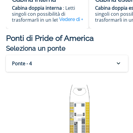
Cabina doppia interna
: Letti
Cabina doppia e
singoli con possibilità di
singoli con possib
trasformarli in un letto
trasformarli in u
matrimoniale. Telefono. TV.
matrimoniale (su 
Aria condizionata. Minibar.
Telefono. TV. Ari
Ponti di
Pride of America
Piumoni. Cassaforte. Bagno con
Minibar. Piumoni
doccia/WC. Asciugacapelli.
Bagno con docci
Seleziona un ponte
Superficie di circa 12 mq.
Asciugacapelli. S
circa 14 mq.
Ponte - 4