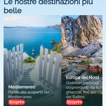
Le nostre destinazioni più
belle
Europa del Nord
Godetevi paesaggi
Mediterraneo
sorprendenti: dai fiordi 
Partite alla scoperta del
ghiacciai, fino alle capit
Mediterraneo.
del Baltico.
Scoprire
Scoprire