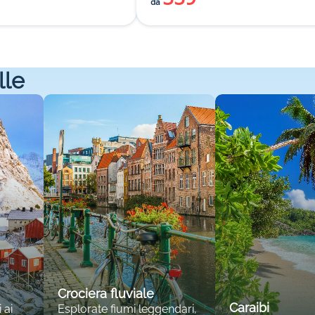
da
lle
Crociera fluviale
Caraibi
 ai
Esplorate fiumi leggendari,