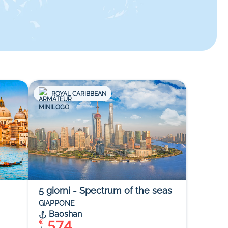
ROYAL CARIBBEAN
5
giorni
-
Spectrum of the seas
GIAPPONE
Baoshan
574
€