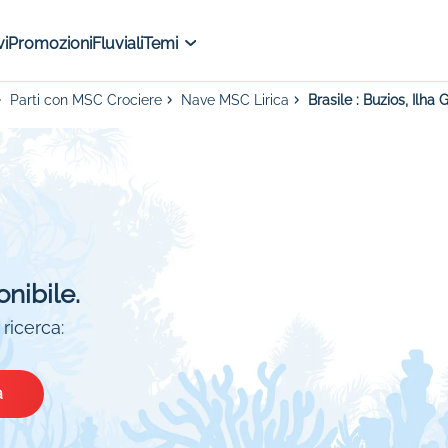
i
Promozioni
Fluviali
Temi
Parti con MSC Crociere
Nave MSC Lirica
Brasile : Buzios, Ilha
onibile.
ricerca:
a