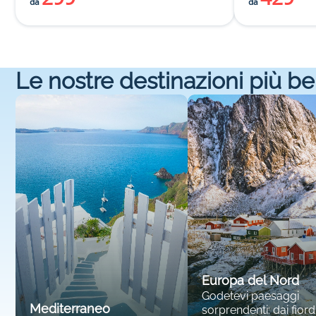
da
da
Le nostre destinazioni più be
Europa del Nord
Godetevi paesaggi
Mediterraneo
sorprendenti: dai fiordi