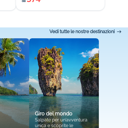
da
Vedi tutte le nostre destinazioni
Giro del mondo
Salpate per un’avventura
unica e scoprite le