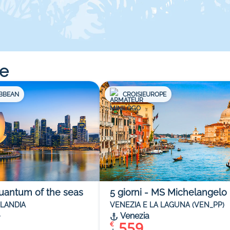
re
IBBEAN
CROISIEUROPE
uantum of the seas
5
giorni
-
MS Michelangelo
ILANDIA
VENEZIA E LA LAGUNA (VEN_PP)
Venezia
559
€