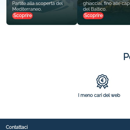
Partite alla scoperta del
ghiacciai, fino alle capi
Mediterraneo.
del Baltico.
Scoprire
Scoprire
P
I meno cari del web
Contattaci