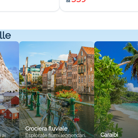
da
lle
Crociera fluviale
Caraibi
 ai
Esplorate fiumi leggendari,