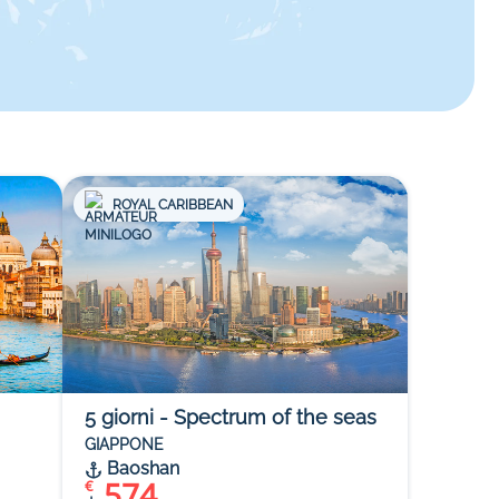
ROYAL CARIBBEAN
5
giorni
-
Spectrum of the seas
GIAPPONE
Baoshan
574
€