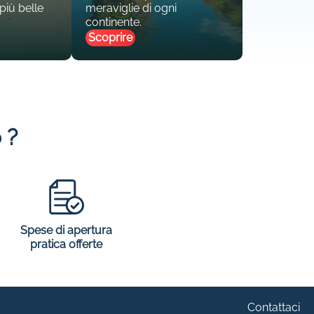
 più belle
meraviglie di ogni
continente.
Scoprire
 ?
Spese di apertura
pratica offerte
Contattaci