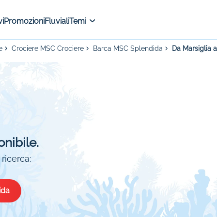
i
Promozioni
Fluviali
Temi
e
Crociere MSC Crociere
Barca MSC Splendida
Da Marsiglia 
onibile.
ricerca:
ida