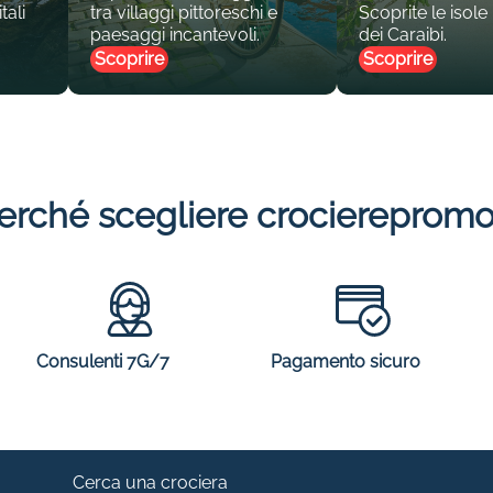
tali
tra villaggi pittoreschi e
Scoprite le isole
paesaggi incantevoli.
dei Caraibi.
Scoprire
Scoprire
erché scegliere crocierepromo
Consulenti 7G/7
Pagamento sicuro
Cerca una crociera