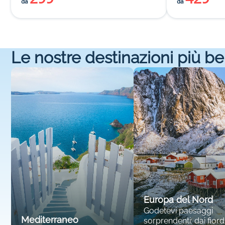
da
da
Le nostre destinazioni più be
Europa del Nord
Godetevi paesaggi
Mediterraneo
sorprendenti: dai fiordi