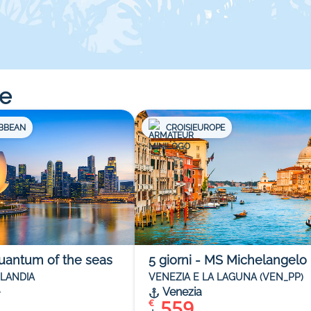
re
IBBEAN
CROISIEUROPE
uantum of the seas
5
giorni
-
MS Michelangelo
ILANDIA
VENEZIA E LA LAGUNA (VEN_PP)
Venezia
559
€