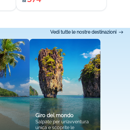
da
Vedi tutte le nostre destinazioni
Giro del mondo
Salpate per un’avventura
unica e scoprite le