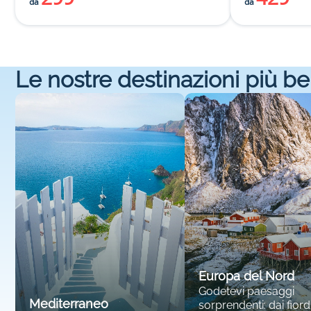
da
da
Le nostre destinazioni più be
Europa del Nord
Godetevi paesaggi
Mediterraneo
sorprendenti: dai fiordi