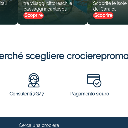
tali
tra villaggi pittoreschi e
Scoprite le isole
paesaggi incantevoli.
dei Caraibi.
Scoprire
Scoprire
erché scegliere crocierepromo
Consulenti 7G/7
Pagamento sicuro
Cerca una crociera