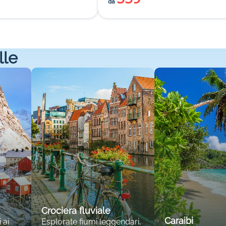
da
lle
Crociera fluviale
Caraibi
 ai
Esplorate fiumi leggendari,