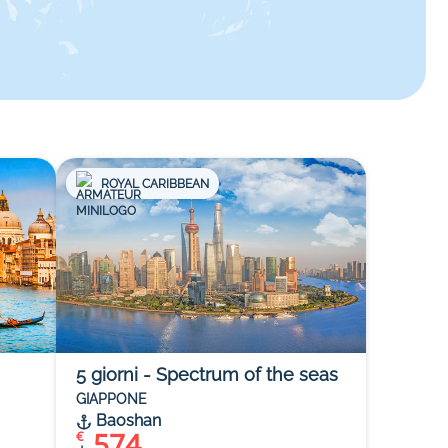
ROYAL CARIBBEAN
5
giorni
-
Spectrum of the seas
GIAPPONE
Baoshan
574
€