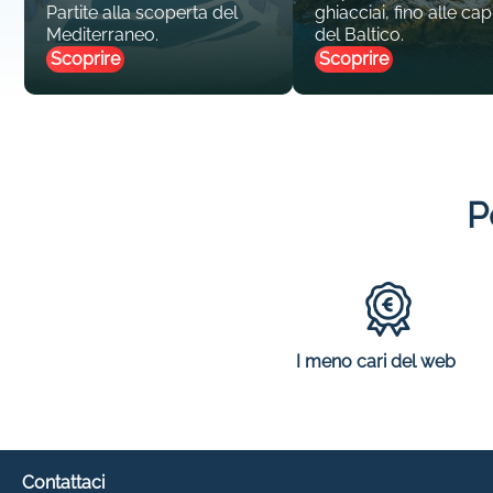
Partite alla scoperta del
ghiacciai, fino alle capi
Mediterraneo.
del Baltico.
Scoprire
Scoprire
P
I meno cari del web
Contattaci