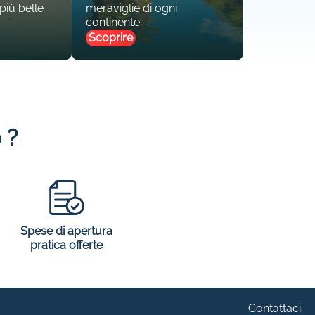
 più belle
meraviglie di ogni
continente.
Scoprire
 ?
Spese di apertura
pratica offerte
Contattaci