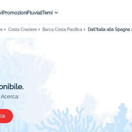
i
Promozioni
Fluviali
Temi
le
Costa Crociere
Barca Costa Pacifica
Dall'Italia alla Spagna
onibile.
ricerca:
ica