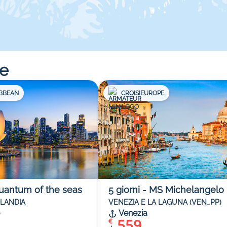
re
IBBEAN
CROISIEUROPE
uantum of the seas
5
giorni
-
MS Michelangelo
ILANDIA
VENEZIA E LA LAGUNA (VEN_PP)
Venezia
559
€