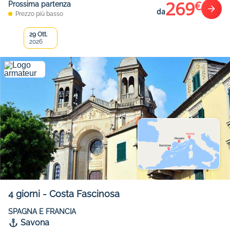
269
€
Prossima partenza
da
Prezzo più basso
29 Ott.
2026
4
giorni
-
Costa Fascinosa
SPAGNA E FRANCIA
Savona