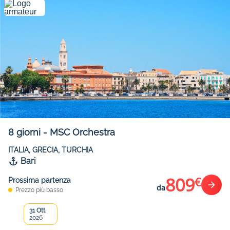
8
giorni
-
MSC Orchestra
ITALIA, GRECIA, TURCHIA
Bari
809
€
Prossima partenza
da
Prezzo più basso
31 Ott.
2026