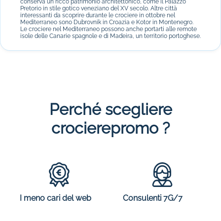
conserva un ricco patrimonio architettonico, come il Palazzo
Pretorio in stile gotico veneziano del XV secolo. Altre città
interessanti da scoprire durante le crociere in ottobre nel
Mediterraneo sono Dubrovnik in Croazia e Kotor in Montenegro.
Le crociere nel Mediterraneo possono anche portarti alle remote
isole delle Canarie spagnole e di Madeira, un territorio portoghese.
Con quale compagnia partire in crociera nel
Mediterraneo in ottobre?
I
pacchetti crociera convenienti nel Mediterraneo in ottobre
con
la compagnia Costa Crociere ti permettono di vivere
un'esperienza unica a bordo di lussuose navi con una capacità
Perché scegliere
fino a oltre 4000 passeggeri. A bordo del Costa Mediterranea, del
Costa Diadema o di altre navi della flotta, godi di un comfort
ottimale e di grande lusso con una vasta scelta di ristoranti,
crocierepromo ?
saloni, bar e strutture per il tempo libero. Anche la compagnia
MSC Crociere naviga nel Mediterraneo nel mese di ottobre. I
viaggi avvengono a bordo di navi innovative, come ad esempio il
MSC Seaview.
I meno cari del web
Consulenti 7G/7