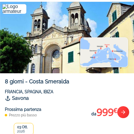
8
giorni
-
Costa Smeralda
FRANCIA, SPAGNA, IBIZA
Savona
999
€
Prossima partenza
da
Prezzo più basso
03 Ott.
2026