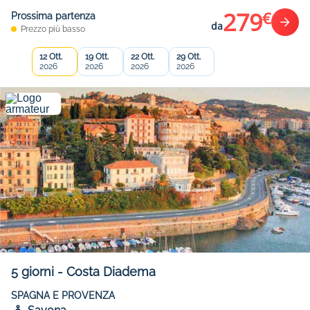
279
€
Prossima partenza
da
Prezzo più basso
12 Ott.
19 Ott.
22 Ott.
29 Ott.
2026
2026
2026
2026
5
giorni
-
Costa Diadema
SPAGNA E PROVENZA