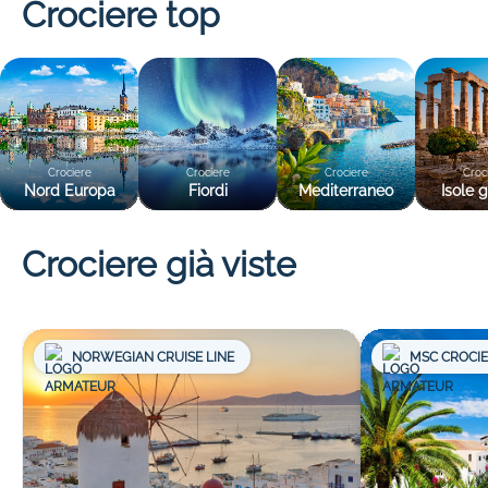
Crociere top
Crociere
Crociere
Crociere
Croc
Nord Europa
Fiordi
Mediterraneo
Isole 
Crociere già viste
NORWEGIAN CRUISE LINE
MSC CROCI