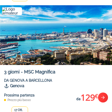
3
giorni
-
MSC Magnifica
DA GENOVA A BARCELLONA
Genova
129
€
Prossima partenza
da
Prezzo più basso
17 Ott.