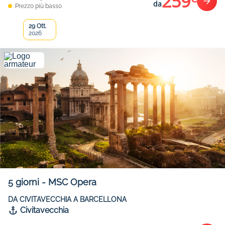
259
da
Prezzo più basso
29 Ott.
2026
5
giorni
-
MSC Opera
DA CIVITAVECCHIA A BARCELLONA
Civitavecchia