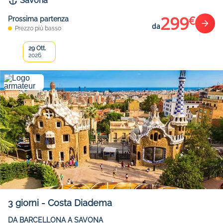
Savona
299
€
Prossima partenza
da
Prezzo più basso
29 Ott.
2026
3
giorni
-
Costa Diadema
DA BARCELLONA A SAVONA