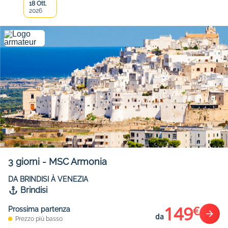
18 Ott.
2026
3
giorni
-
MSC Armonia
DA BRINDISI À VENEZIA
Brindisi
149
€
Prossima partenza
da
Prezzo più basso