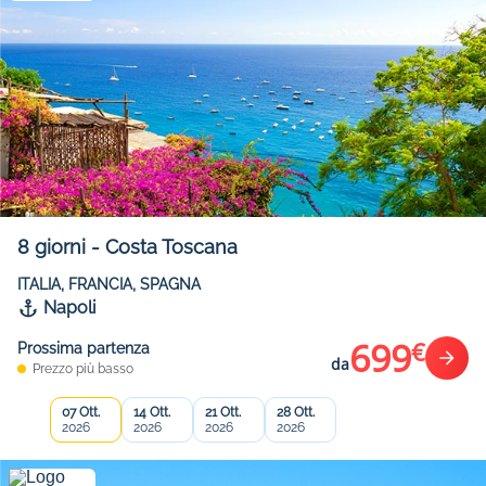
8
giorni
-
Costa Toscana
ITALIA, FRANCIA, SPAGNA
Napoli
699
€
Prossima partenza
da
Prezzo più basso
07 Ott.
14 Ott.
21 Ott.
28 Ott.
2026
2026
2026
2026