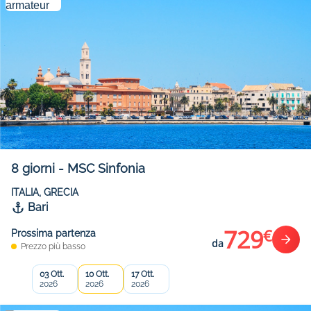
8
giorni
-
MSC Sinfonia
ITALIA, GRECIA
Bari
729
€
Prossima partenza
da
Prezzo più basso
03 Ott.
10 Ott.
17 Ott.
2026
2026
2026