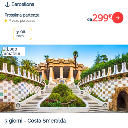
Barcellona
299
€
Prossima partenza
da
Prezzo più basso
31 Ott.
2026
3
giorni
-
Costa Smeralda