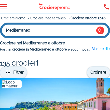
CrocierePromo
Crociere Mediterraneo
Crociere ottobre 2026
Mediterraneo
Crociere nel Mediterraneo a ottobre
Vedere di +
Parti in
crociera in Mediterraneo a ottobre
e scopri località suggestive, siti archeologici di rilievo internazionale e spiagge da sogno. Profitta delle offerte di crociera con
crocieri
135
Filtrer
Ordinare