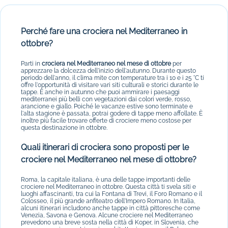
Perché fare una crociera nel Mediterraneo in
ottobre?
Parti in
crociera nel Mediterraneo nel mese di ottobre
per
apprezzare la dolcezza dell'inizio dell'autunno. Durante questo
periodo dell'anno, il clima mite con temperature tra i 10 e i 25 °C ti
offre l'opportunità di visitare vari siti culturali e storici durante le
tappe. È anche in autunno che puoi ammirare i paesaggi
mediterranei più belli con vegetazioni dai colori verde, rosso,
arancione e giallo. Poiché le vacanze estive sono terminate e
l'alta stagione è passata, potrai godere di tappe meno affollate. È
inoltre più facile trovare offerte di crociere meno costose per
questa destinazione in ottobre.
Quali itinerari di crociera sono proposti per le
crociere nel Mediterraneo nel mese di ottobre?
Roma, la capitale italiana, è una delle tappe importanti delle
crociere nel Mediterraneo in ottobre. Questa città ti svela siti e
luoghi affascinanti, tra cui la Fontana di Trevi, il Foro Romano e il
Colosseo, il più grande anfiteatro dell'Impero Romano. In Italia,
alcuni itinerari includono anche tappe in città pittoresche come
Venezia, Savona e Genova. Alcune crociere nel Mediterraneo
prevedono una breve sosta nella città di Koper, in Slovenia, che