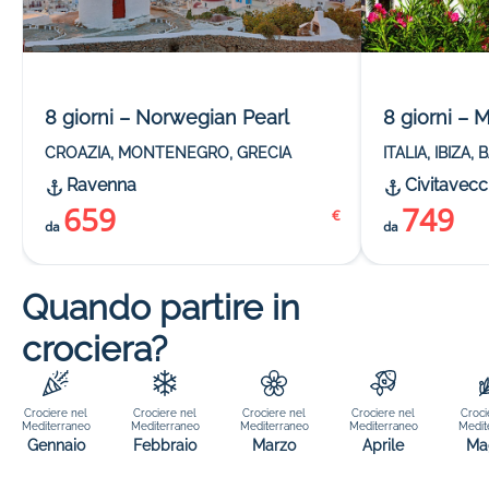
8 giorni – Norwegian Pearl
8 giorni –
CROAZIA, MONTENEGRO, GRECIA
ITALIA, IBIZA
Ravenna
Civitavecc
659
749
€
da
da
Quando partire in
crociera?
Crociere nel
Crociere nel
Crociere nel
Crociere nel
Croci
Mediterraneo
Mediterraneo
Mediterraneo
Mediterraneo
Medit
Gennaio
Febbraio
Marzo
Aprile
Ma