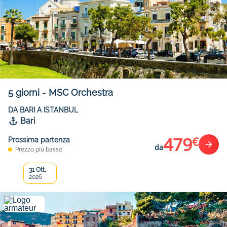
5
giorni
-
MSC Orchestra
DA BARI A ISTANBUL
Bari
479
€
Prossima partenza
da
Prezzo più basso
31 Ott.
2026