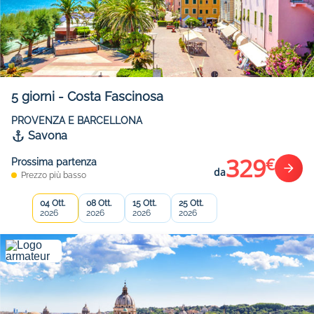
5
giorni
-
Costa Fascinosa
PROVENZA E BARCELLONA
Savona
329
€
Prossima partenza
da
Prezzo più basso
04 Ott.
08 Ott.
15 Ott.
25 Ott.
2026
2026
2026
2026