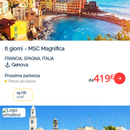
6
giorni
-
MSC Magnifica
FRANCIA, SPAGNA, ITALIA
Genova
419
€
Prossima partenza
da
Prezzo più basso
29 Ott.
2026