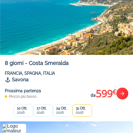
8
giorni
-
Costa Smeralda
FRANCIA, SPAGNA, ITALIA
Savona
599
€
Prossima partenza
da
Prezzo più basso
10 Ott.
17 Ott.
24 Ott.
31 Ott.
2026
2026
2026
2026