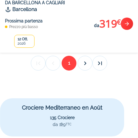
DA BARCELLONA A CAGLIARI
Barcellona
319
€
Prossima partenza
da
Prezzo più basso
12 Ott.
2026
1
Crociere Mediterraneo en Août
135 Crociere
da 129
€
TTC