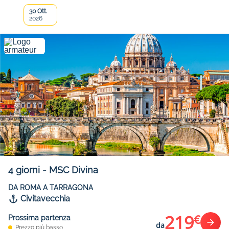
30 Ott.
2026
4
giorni
-
MSC Divina
DA ROMA A TARRAGONA
Civitavecchia
219
€
Prossima partenza
da
Prezzo più basso