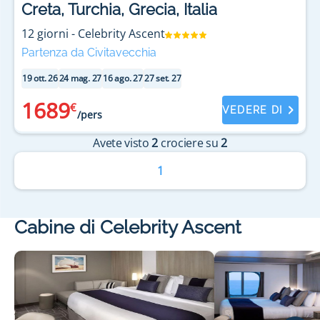
Creta, Turchia, Grecia, Italia
le rotte più affascinanti dell’Asia.
12
giorni
-
Celebrity Ascent
Partenza da Civitavecchia
19 ott. 26
24 mag. 27
16 ago. 27
27 set. 27
1689
€
VEDERE DI
/pers
Avete visto
2
crociere su
2
1
Cabine di Celebrity Ascent