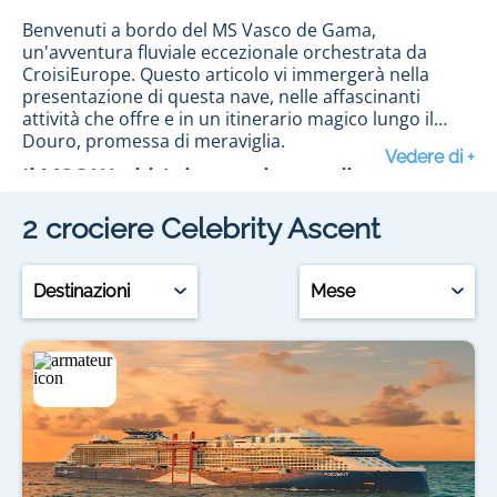
Benvenuti a bordo del MS Vasco de Gama,
un'avventura fluviale eccezionale orchestrata da
CroisiEurope. Questo articolo vi immergerà nella
presentazione di questa nave, nelle affascinanti
attività che offre e in un itinerario magico lungo il
Douro, promessa di meraviglia.
Il MSC World Asia, capolavoro di modernità
2
crociere
Celebrity Ascent
Il MSC World Asia, fiore all'occhiello della flotta MSC
Crociere, è progettato per offrire un'esperienza di
viaggio senza precedenti. Con cabine spaziose e
Destinazioni
Mese
dotate delle più moderne tecnologie, ponti
panoramici con viste spettacolari e un design
raffinato, questa nave incarna il lusso e il comfort.
MSC Crociere vi garantisce un viaggio all'insegna
Attività esclusive a bordo del MSC World
dell'eleganza e del benessere, con un'attenzione
Asia
particolare ai dettagli per rendere ogni crociera
un'esperienza indimenticabile.
A bordo del MSC World Asia, il divertimento e il relax
sono assicurati. Gli ospiti possono godere di