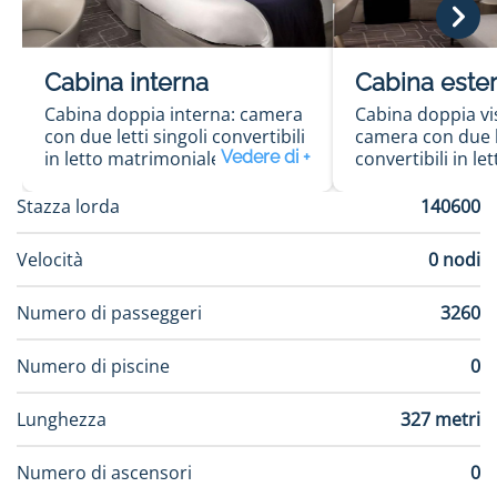
Cabina interna
Cabina este
Cabina doppia interna: camera
Cabina doppia vi
con due letti singoli convertibili
camera con due le
in letto matrimoniale, sofà,
convertibili in let
ampio soggiorno con una TV a
matrimoniale, so
schermo piatto 23",
soggiorno con u
Stazza lorda
140600
asciugacapelli
schermo piatto 2
asciugacapelli
Velocità
0 nodi
Numero di passeggeri
3260
Numero di piscine
0
Lunghezza
327 metri
Numero di ascensori
0