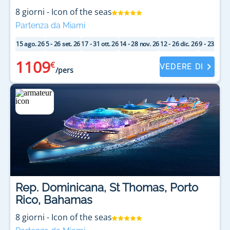
8
giorni
-
Icon of the seas
Partenza da Miami
15 ago. 26
5 - 26 set. 26
17 - 31 ott. 26
14 - 28 nov. 26
12 - 26 dic. 26
9 - 23 gen.
1109
€
VEDERE DI
/pers
Rep. Dominicana, St Thomas, Porto
Rico, Bahamas
8
giorni
-
Icon of the seas