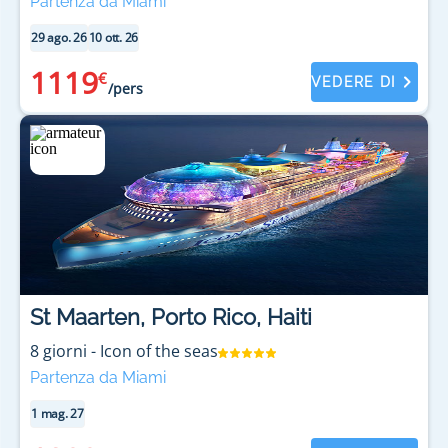
Partenza da Miami
29 ago. 26
10 ott. 26
1119
€
VEDERE DI
/pers
St Maarten, Porto Rico, Haiti
8
giorni
-
Icon of the seas
Partenza da Miami
1 mag. 27