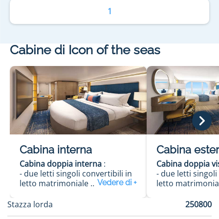
1
Cabine di Icon of the seas
Cabina interna
Cabina este
Cabina doppia interna
:
Cabina doppia vi
- due letti singoli convertibili in
- due letti singoli
letto matrimoniale
letto matrimoni
- salottino
- salottino
- bagno con doccia
- bagno con doc
Stazza lorda
250800
- phon
- phon