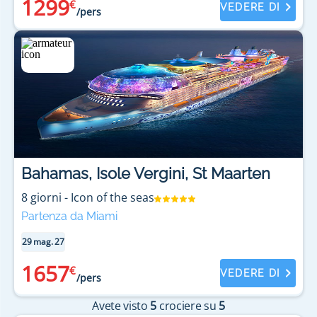
1299
€
VEDERE DI
/pers
Bahamas, Isole Vergini, St Maarten
8
giorni
-
Icon of the seas
Partenza da Miami
29 mag. 27
1657
€
VEDERE DI
/pers
Avete visto
5
crociere su
5