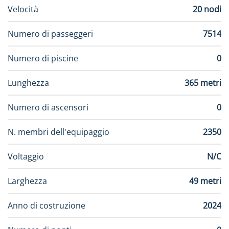
- TV via satellite
- TV via satellite
Velocità
20 nodi
- telefono
- telefono
- cassaforte
- cassaforte
Numero di passeggeri
7514
- aria condizionata
- aria condiziona
Numero di piscine
0
Lunghezza
365 metri
Numero di ascensori
0
N. membri dell'equipaggio
2350
Voltaggio
N/C
Larghezza
49 metri
Anno di costruzione
2024