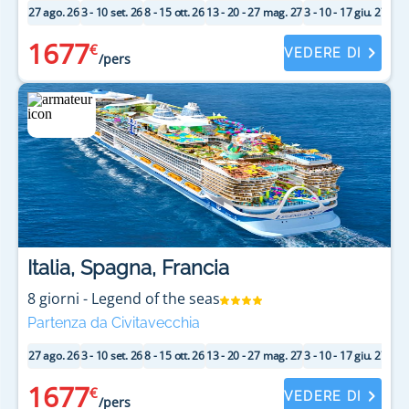
27 ago. 26
3 - 10 set. 26
8 - 15 ott. 26
13 - 20 - 27 mag. 27
3 - 10 - 17 giu. 27
26 a
1677
€
VEDERE DI
/pers
Italia, Spagna, Francia
8
giorni
-
Legend of the seas
Partenza da Civitavecchia
27 ago. 26
3 - 10 set. 26
8 - 15 ott. 26
13 - 20 - 27 mag. 27
3 - 10 - 17 giu. 27
26 a
1677
€
VEDERE DI
/pers