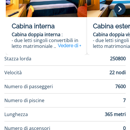
Cabina interna
Cabina este
Cabina doppia interna
:
Cabina doppia vi
- due letti singoli convertibili in
- due letti singoli
letto matrimoniale
letto matrimoni
- salottino
- salottino
- bagno con doccia
- bagno con doc
Stazza lorda
250800
- phon
- phon
- TV via satellite
- TV via satellite
Velocità
22 nodi
- telefono
- telefono
- cassaforte
- cassaforte
Numero di passeggeri
7600
- aria condizionata
- aria condiziona
Numero di piscine
7
Lunghezza
365 metri
Numero di ascensori
0