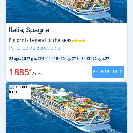
Italia, Spagna
8
giorni
-
Legend of the seas
Partenza da Barcellona
23 ago. 26
27 giu. 27
4 - 11 - 18 - 25 lug. 27
1 - 8 - 15 - 22 ago. 27
1885
€
VEDERE DI
/pers