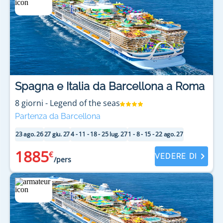
Spagna e Italia da Barcellona a Roma
8
giorni
-
Legend of the seas
Partenza da Barcellona
23 ago. 26
27 giu. 27
4 - 11 - 18 - 25 lug. 27
1 - 8 - 15 - 22 ago. 27
1885
€
VEDERE DI
/pers