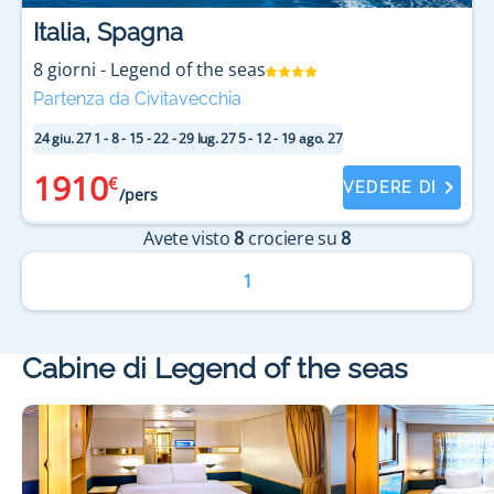
Italia, Spagna
8
giorni
-
Legend of the seas
Partenza da Civitavecchia
24 giu. 27
1 - 8 - 15 - 22 - 29 lug. 27
5 - 12 - 19 ago. 27
1910
€
VEDERE DI
/pers
Avete visto
8
crociere su
8
1
Cabine di Legend of the seas