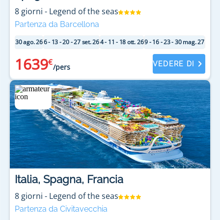
leggendaria, una celebrazione della bellezza dei mari
8
giorni
-
Legend of the seas
e delle scoperte straordinarie.
Partenza da Barcellona
30 ago. 26
6 - 13 - 20 - 27 set. 26
4 - 11 - 18 ott. 26
9 - 16 - 23 - 30 mag. 27
6 - 13
1639
€
VEDERE DI
/pers
Italia, Spagna, Francia
8
giorni
-
Legend of the seas
Partenza da Civitavecchia