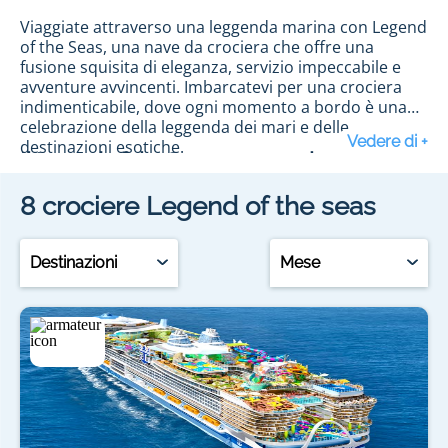
Viaggiate attraverso una leggenda marina con Legend
of the Seas, una nave da crociera che offre una
fusione squisita di eleganza, servizio impeccabile e
avventure avvincenti. Imbarcatevi per una crociera
indimenticabile, dove ogni momento a bordo è una
celebrazione della leggenda dei mari e delle
destinazioni esotiche.
Il Legend of the Seas, una nave leggendaria
8
crociere
Legend of the seas
Legend of the Seas si distingue per il suo fascino
incomparabile. Con spazi comuni dal design raffinato
e cabine attentamente arredate, questa nave offre
Destinazioni
Mese
un'esperienza di crociera lussuosa. Dalle cabine
intime alle suite sontuose, il comfort è garantito. Il
servizio impeccabile a bordo crea un'atmosfera
accogliente, facendo di ogni passeggero un membro
Un'ampia gamma di attività su Legend of
onorato di questa leggenda marina.
the Seas
A bordo di Legend of the Seas, le attività abbondano
per soddisfare tutti i gusti. Dai luoghi dedicati ai