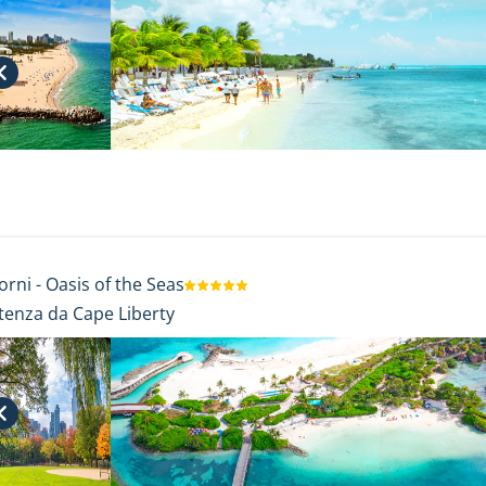
orni
-
Oasis of the Seas
tenza da Cape Liberty