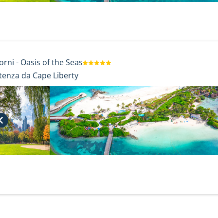
orni
-
Oasis of the Seas
tenza da Cape Liberty