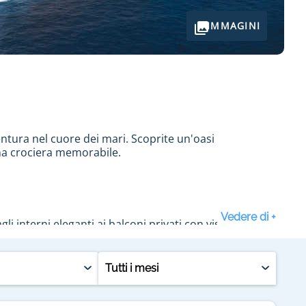
IMMAGINI
entura nel cuore dei mari. Scoprite un'oasi
una crociera memorabile.
 interni eleganti ai balconi privati con viste
 raffinati, creano un'atmosfera di opulenza. Imbarcate
Tutti i mesi