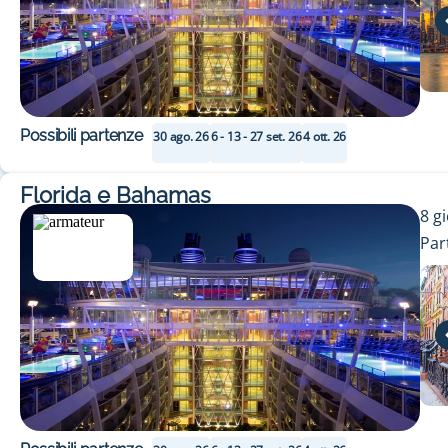
Possibili partenze
30 ago. 26
6 - 13 - 27 set. 26
4 ott. 26
Florida e Bahamas
8
gi
Par