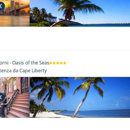
orni
-
Oasis of the Seas
tenza da Cape Liberty