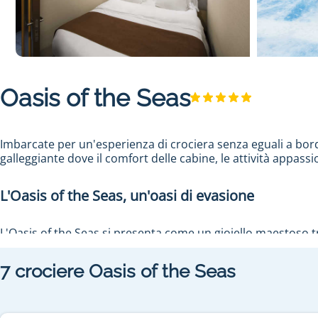
Oasis of the Seas
Imbarcate per un'esperienza di crociera senza eguali a bordo
galleggiante dove il comfort delle cabine, le attività appas
L'Oasis of the Seas, un'oasi di evasione
L'Oasis of the Seas si presenta come un gioiello maestoso tra
mozzafiato, ogni angolo di questa nave respira comfort ed e
da Barcellona per un'avventura in cui il lusso incontra l'oce
7
crociere
Oasis of the Seas
Divertimento a bordo dell'Oasis of the Seas