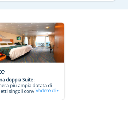
te
na doppia Suite
:
mera più ampia dotata di
etti singoli convertibili in
o matrimoniale
lcone privato
lotto (alcuni con divano
o)
sca da bagno
hon