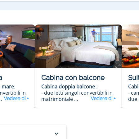
a
Cabina con balcone
Sui
a mare
:
Cabina doppia balcone
:
Cabi
nvertibili in
- due letti singoli convertibili in
- ca
matrimoniale
due l
- salottino (alcuni con divano
lett
letto)
- ba
- balcone privato
- sa
- bagno con doccia
lett
- phon
- va
- TV via satellite
- p