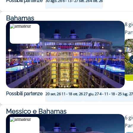
Possibili partenze
30 ago. 26
6 - 13 - 27 set. 26
4 ott. 26
Bahamas
8
gi
Par
Possibili partenze
20 set. 26
11 - 18 ott. 26
27 giu. 27
4 - 11 - 18 - 25 lug. 2
Messico e Bahamas
6
gi
Par