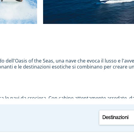
 dell'Oasis of the Seas, una nave che evoca il lusso e l'avv
sionanti e le destinazioni esotiche si combinano per creare 
 le navi da crociera. Con cabine attentamente arredate, dagli
leganza. Gli spazi comuni, dai sontuosi ristoranti ai saloni
ano a bordo dell'Oasis of the Seas.
Destinazioni