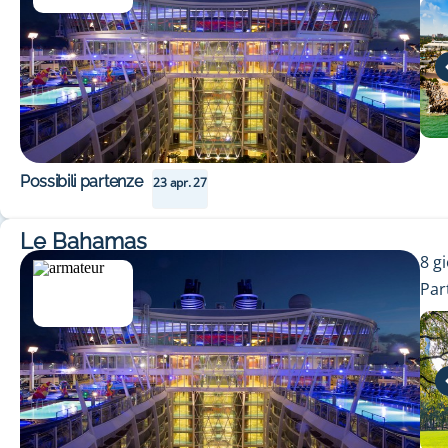
Possibili partenze
23 apr. 27
Le Bahamas
8
gi
Par