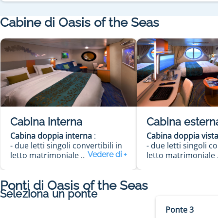
Cabine di Oasis of the Seas
Cabina interna
Cabina estern
Cabina doppia interna
:
Cabina doppia vist
- due letti singoli convertibili in
- due letti singoli co
letto matrimoniale
letto matrimoniale
- salottino
- salottino
- bagno con doccia
- bagno con doccia
Ponti di
Oasis of the Seas
- phon
- phon
Seleziona un ponte
- TV via satellite
- TV via satellite
- telefono
- telefono
Ponte 3
- cassaforte
- cassaforte