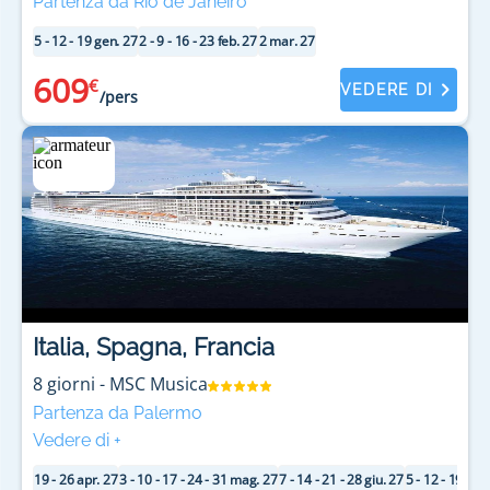
Partenza da Rio de Janeiro
5 - 12 - 19 gen. 27
2 - 9 - 16 - 23 feb. 27
2 mar. 27
609
€
VEDERE DI
/pers
Italia, Spagna, Francia
8
giorni
-
MSC Musica
Partenza da Palermo
Vedere di
+
19 - 26 apr. 27
3 - 10 - 17 - 24 - 31 mag. 27
7 - 14 - 21 - 28 giu. 27
5 - 12 - 19 - 26