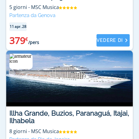
le rotte più affascinanti dell’Asia.
5
giorni
-
MSC Musica
Partenza da Genova
11 apr. 28
379
€
VEDERE DI
/pers
Illha Grande, Buzios, Paranaguá, Itajai,
Ilhabela
8
giorni
-
MSC Musica