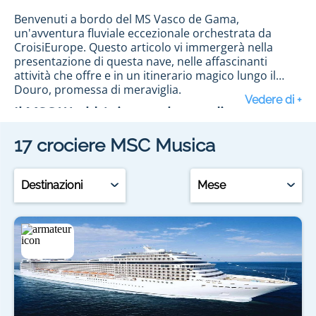
Benvenuti a bordo del MS Vasco de Gama,
un'avventura fluviale eccezionale orchestrata da
CroisiEurope. Questo articolo vi immergerà nella
presentazione di questa nave, nelle affascinanti
attività che offre e in un itinerario magico lungo il
Douro, promessa di meraviglia.
Il MSC World Asia, capolavoro di modernità
17
crociere
MSC Musica
Il MSC World Asia, fiore all'occhiello della flotta MSC
Crociere, è progettato per offrire un'esperienza di
viaggio senza precedenti. Con cabine spaziose e
Destinazioni
Mese
dotate delle più moderne tecnologie, ponti
panoramici con viste spettacolari e un design
raffinato, questa nave incarna il lusso e il comfort.
MSC Crociere vi garantisce un viaggio all'insegna
Attività esclusive a bordo del MSC World
dell'eleganza e del benessere, con un'attenzione
Asia
particolare ai dettagli per rendere ogni crociera
un'esperienza indimenticabile.
A bordo del MSC World Asia, il divertimento e il relax
sono assicurati. Gli ospiti possono godere di