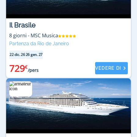
Il Brasile
8
giorni
-
MSC Musica
Partenza da Rio de Janeiro
22 dic. 26
26 gen. 27
729
€
VEDERE DI
/pers