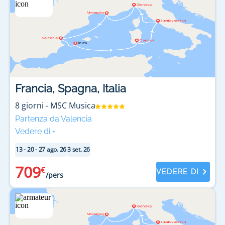
Francia, Spagna, Italia
8
giorni
-
MSC Musica
Partenza da Valencia
Vedere di
+
13 - 20 - 27 ago. 26
3 set. 26
709
€
VEDERE DI
/pers