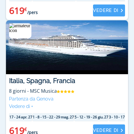
619
€
VEDERE DI
/pers
Italia, Spagna, Francia
8
giorni
-
MSC Musica
Partenza da Genova
Vedere di
+
17 - 24 apr. 27
1 - 8 - 15 - 22 - 29 mag. 27
5 - 12 - 19 - 26 giu. 27
3 - 10 - 17 - 24 
619
€
VEDERE DI
/pers