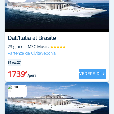
Dall'Italia al Brasile
23
giorni
-
MSC Musica
Partenza da Civitavecchia
31 ott. 27
1739
€
VEDERE DI
/pers