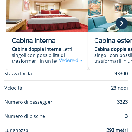
Cabina interna
Cabina este
Cabina doppia interna
Letti
Cabina doppia e
singoli con possibilità di
singoli con possib
trasformarli in un letto
trasformarli in u
matrimoniale (su richiesta), ad
matrimoniale (su 
eccezione delle cabine per
eccezione delle 
Stazza lorda
93300
disabili. Spazioso armadio.
disabili. Spazios
Bagno con doccia. TV
Bagno con doccia
Velocità
23 nodi
interattiva. Telefono.
Connessione a In
Connessione a Internet dal
proprio pc portat
Numero di passeggeri
3223
proprio pc portatile (a
pagamento). Min
pagamento). Minibar e
cassaforte. Aria 
cassaforte. Aria condizionata.
Superficie di cir
Numero di piscine
3
Superficie di circa 13 m2.
Alcune cabine po
vista ostruita.
Lunghezza
293 metri