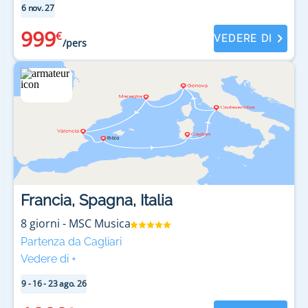
6 nov. 27
999
€
VEDERE DI
/pers
Francia, Spagna, Italia
8
giorni
-
MSC Musica
Partenza da Cagliari
Vedere di
+
9 - 16 - 23 ago. 26