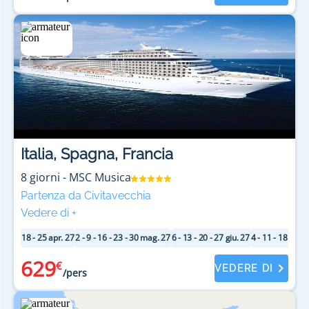
Italia, Spagna, Francia
8
giorni
-
MSC Musica
Partenza da Civitavecchia
Vedere di
+
18 - 25 apr. 27
2 - 9 - 16 - 23 - 30 mag. 27
6 - 13 - 20 - 27 giu. 27
4 - 11 - 18 - 25 
629
€
VEDERE DI
/pers