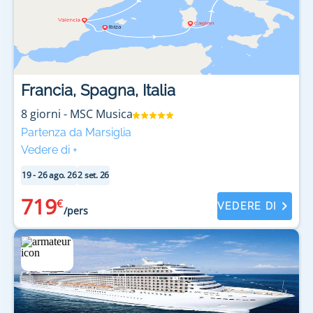
Francia, Spagna, Italia
8
giorni
-
MSC Musica
Partenza da Marsiglia
Vedere di
+
19 - 26 ago. 26
2 set. 26
719
€
VEDERE DI
/pers