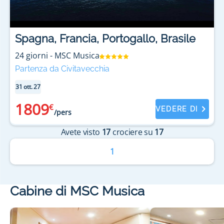
Spagna, Francia, Portogallo, Brasile
24
giorni
-
MSC Musica
Partenza da Civitavecchia
31 ott. 27
1809
€
VEDERE DI
/pers
Avete visto
17
crociere su
17
1
Cabine di MSC Musica