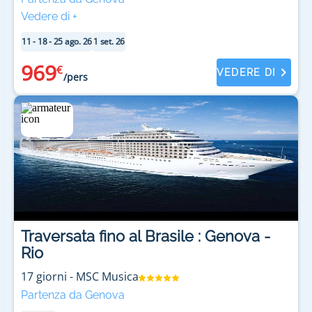
Vedere di
+
11 - 18 - 25 ago. 26
1 set. 26
969
€
VEDERE DI
/pers
Traversata fino al Brasile : Genova -
Rio
17
giorni
-
MSC Musica
Partenza da Genova