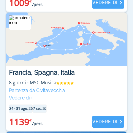
1009
€
VEDERE DI
/pers
Francia, Spagna, Italia
8
giorni
-
MSC Musica
Partenza da Civitavecchia
Vedere di
+
24 - 31 ago. 26
7 set. 26
1139
€
VEDERE DI
/pers