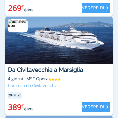
269
€
VEDERE DI
/pers
Da Civitavecchia a Marsiglia
4
giorni
-
MSC Opera
Partenza da Civitavecchia
29 ott. 26
389
€
VEDERE DI
/pers