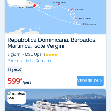
Repubblica Dominicana, Barbados,
Martinica, Isole Vergini
8
giorni
-
MSC Opera
Partenza da La Romana
11 gen. 27
599
€
VEDERE DI
/pers