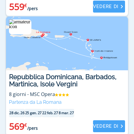
559
€
VEDERE DI
/pers
Repubblica Dominicana, Barbados,
Martinica, Isole Vergini
8
giorni
-
MSC Opera
Partenza da La Romana
28 dic. 26
25 gen. 27
22 feb. 27
8 mar. 27
569
€
VEDERE DI
/pers