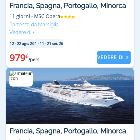
Francia, Spagna, Portogallo, Minorca
11
giorni
-
MSC Opera
Partenza da Marsiglia
Vedere di
+
12 - 22 ago. 26
1 - 11 - 21 set. 26
979
€
VEDERE DI
/pers
Francia, Spagna, Portogallo, Minorca