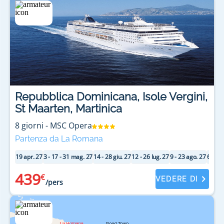
Repubblica Dominicana, Isole Vergini,
St Maarten, Martinica
8
giorni
-
MSC Opera
Partenza da La Romana
19 apr. 27
3 - 17 - 31 mag. 27
14 - 28 giu. 27
12 - 26 lug. 27
9 - 23 ago. 27
6 - 20 
439
€
VEDERE DI
/pers