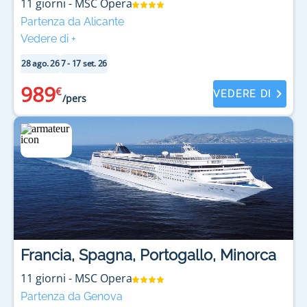
11
giorni
-
MSC Opera
Partenza da Alicante
Vedere di
+
28 ago. 26
7 - 17 set. 26
989
€
VEDERE DI
/pers
Francia, Spagna, Portogallo, Minorca
11
giorni
-
MSC Opera
Partenza da Genova