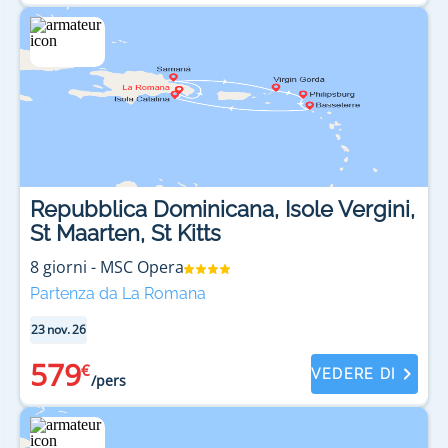
Repubblica Dominicana, Isole Vergini,
St Maarten, St Kitts
8
giorni
-
MSC Opera
Partenza da La Romana
23 nov. 26
579
€
VEDERE DI
/pers