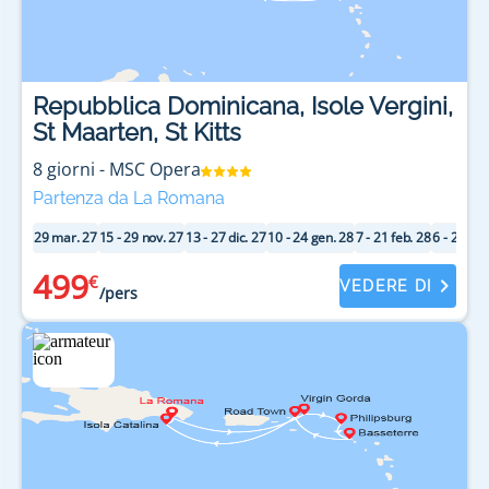
Repubblica Dominicana, Isole Vergini,
St Maarten, St Kitts
8
giorni
-
MSC Opera
Partenza da La Romana
29 mar. 27
15 - 29 nov. 27
13 - 27 dic. 27
10 - 24 gen. 28
7 - 21 feb. 28
6 - 20 ma
499
€
VEDERE DI
/pers