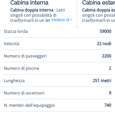
Cabina interna
Cabina este
Cabina doppia interna
: Letti
Cabina doppia e
singoli con possibilità di
singoli con possib
trasformarli in un letto
trasformarli in u
matrimoniale (su richiesta), ad
matrimoniale (su 
eccezione delle cabine per
Bagno con doccia
Stazza lorda
59000
disabili. Spazioso armadio.
Minibar e cassafo
Bagno con doccia. TV
condizionata. Sup
Velocità
22 nodi
interattiva. Telefono. Minibar e
13 m2. Alcune c
cassaforte. Aria condizionata.
avere la vista ost
Numero di passeggeri
2200
Superficie di circa 13 m2.
Numero di piscine
2
Lunghezza
251 metri
Numero di ascensori
9
N. membri dell'equipaggio
740