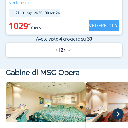
Vedere di
+
11 - 21 - 31 ago. 26
20 - 30 set. 26
1029
€
VEDERE DI
/pers
Avete visto
4
crociere su
30
1
2
Cabine di MSC Opera