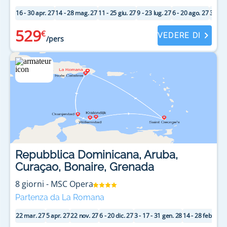
16 - 30 apr. 27
14 - 28 mag. 27
11 - 25 giu. 27
9 - 23 lug. 27
6 - 20 ago. 27
3 - 17 
529
€
VEDERE DI
/pers
Repubblica Dominicana, Aruba,
Curaçao, Bonaire, Grenada
8
giorni
-
MSC Opera
Partenza da La Romana
22 mar. 27
5 apr. 27
22 nov. 27
6 - 20 dic. 27
3 - 17 - 31 gen. 28
14 - 28 feb. 28
1