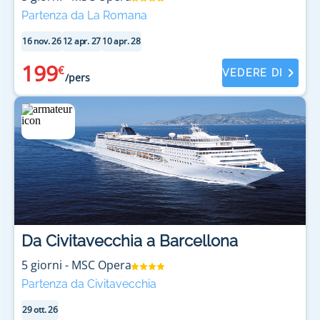
Partenza da La Romana
16 nov. 26
12 apr. 27
10 apr. 28
199
€
VEDERE DI
/pers
Da Civitavecchia a Barcellona
5
giorni
-
MSC Opera
Partenza da Civitavecchia
29 ott. 26