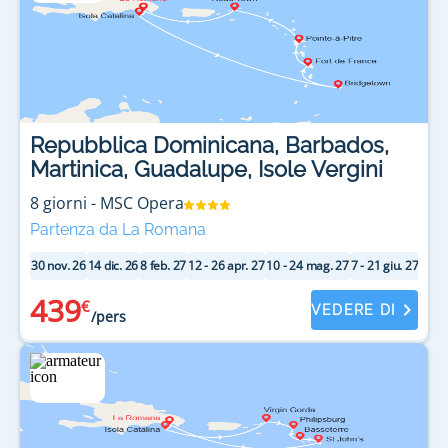
Repubblica Dominicana, Barbados,
Martinica, Guadalupe, Isole Vergini
8
giorni
-
MSC Opera
Partenza da La Romana
30 nov. 26
14 dic. 26
8 feb. 27
12 - 26 apr. 27
10 - 24 mag. 27
7 - 21 giu. 27
5 - 1
439
€
VEDERE DI
/pers