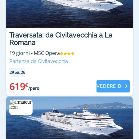
Traversata: da Civitavecchia a La
Romana
19
giorni
-
MSC Opera
Partenza da Civitavecchia
29 ott. 26
619
€
VEDERE DI
/pers