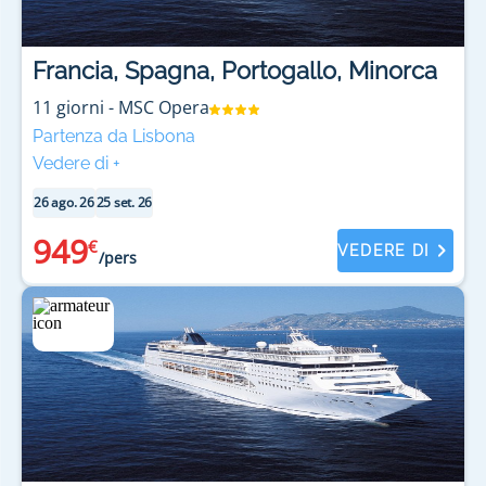
Francia, Spagna, Portogallo, Minorca
11
giorni
-
MSC Opera
Partenza da Lisbona
Vedere di
+
26 ago. 26
25 set. 26
949
€
VEDERE DI
/pers