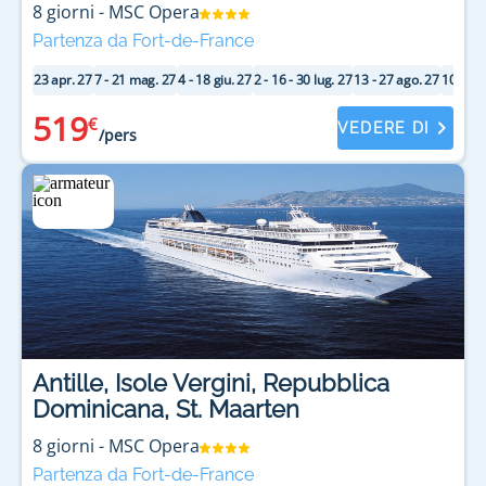
8
giorni
-
MSC Opera
Partenza da Fort-de-France
23 apr. 27
7 - 21 mag. 27
4 - 18 giu. 27
2 - 16 - 30 lug. 27
13 - 27 ago. 27
10 - 24 
519
€
VEDERE DI
/pers
Antille, Isole Vergini, Repubblica
Dominicana, St. Maarten
8
giorni
-
MSC Opera
Partenza da Fort-de-France