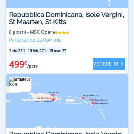
Repubblica Dominicana, Isole Vergini,
St Maarten, St Kitts
8
giorni
-
MSC Opera
Partenza da La Romana
7 dic. 26
1 - 15 feb. 27
1 - 15 mar. 27
499
€
VEDERE DI
/pers