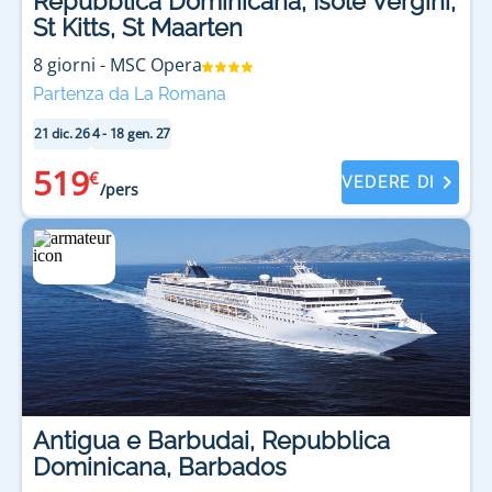
Repubblica Dominicana, Isole Vergini,
St Kitts, St Maarten
8
giorni
-
MSC Opera
Partenza da La Romana
21 dic. 26
4 - 18 gen. 27
519
€
VEDERE DI
/pers
Antigua e Barbudai, Repubblica
Dominicana, Barbados