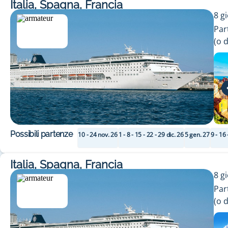
Italia, Spagna, Francia
8
gi
Par
(
o 
Possibili partenze
10 - 24 nov. 26
1 - 8 - 15 - 22 - 29 dic. 26
5 gen. 27
9 - 16 
Italia, Spagna, Francia
8
gi
Par
(
o 