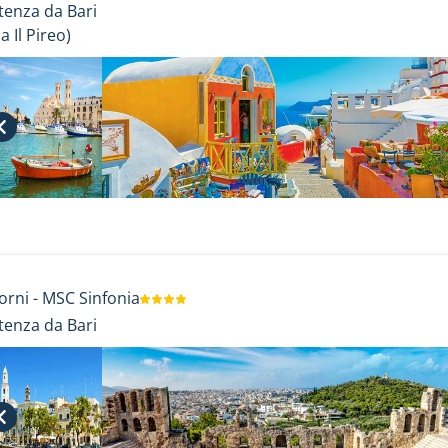
tenza da Bari
da
Il Pireo
)
orni
-
MSC Sinfonia
tenza da Bari