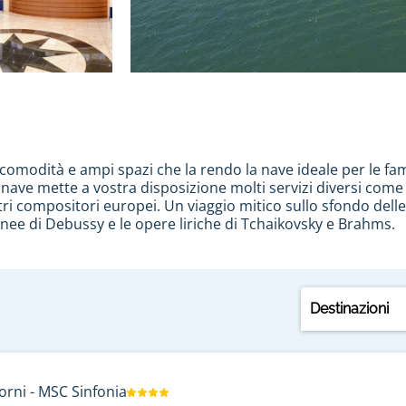
 comodità e ampi spazi che la rendo la nave ideale per le fami
ve mette a vostra disposizione molti servizi diversi come b
stri compositori europei. Un viaggio mitico sullo sfondo de
nee di Debussy e le opere liriche di Tchaikovsky e Brahms.
nze in famiglia, tra amici e in coppia. Questo centro di vill
gi si contano
crociere in Spagna
, alle Baleari, in Italia e in F
Destinazioni
aggio oltre le porte del Mediterraneo verso le isole Canari
mancano mai, cosi come l’impeccabile servizio di bordo, di 
allegria nei ristoranti, bar, casinò, aree sportive o club per
i tutto ciò ai prezzi migliori. I passeggeri godono di un’at
00 membri dell’equipaggio sono a completa disposizione per 
orni
-
MSC Sinfonia