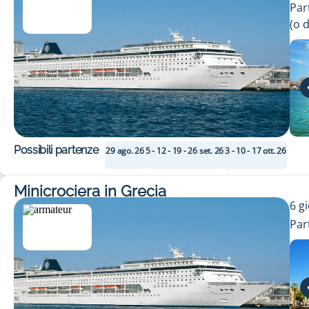
Par
(
o 
Possibili partenze
29 ago. 26
5 - 12 - 19 - 26 set. 26
3 - 10 - 17 ott. 26
Minicrociera in Grecia
6
gi
Par