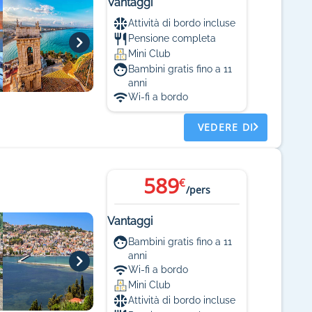
Vantaggi
Attività di bordo incluse
Pensione completa
Mini Club
Bambini gratis fino a 11
anni
Wi-fi a bordo
VEDERE DI
589
€
/pers
Vantaggi
Bambini gratis fino a 11
anni
Wi-fi a bordo
Mini Club
Attività di bordo incluse