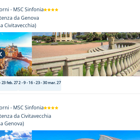
orni
-
MSC Sinfonia
tenza da Genova
da
Civitavecchia
)
- 23 feb. 27
2 - 9 - 16 - 23 - 30 mar. 27
orni
-
MSC Sinfonia
tenza da Civitavecchia
da
Genova
)