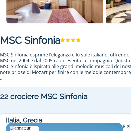
MSC Sinfonia
MSC Sinfonia esprime l’eleganza e lo stile italiano, offrendo
MSC nel 2004 e dal 2005 rappresenta la compagnia. Questa na
MSC Sinfonia è ispirata alle grandi melodie musicali dei no
note briose di Mozart per finire con le melodie contempora
Vivi una vacanza incredibile con MSC Sinfonia
MSC Sinfonia
offre i presupposti ideali per fantastiche vaca
22
crociere
MSC Sinfonia
naviga al largo delle coste europee dal 2005. Tra i suoi viag
Altri itinerari in programma prevedono un'estensione del vi
Durante una
crociera con MSC Sinfonia
, le animazioni non 
di moltissimi divertimenti notturni o passare dei momenti in 
crociere low cost MSC Sinfonia
permette di poter usufruire d
Italia, Grecia
indimenticabile durante una crociera sulla MSC Sinfonia. 7
8
gi