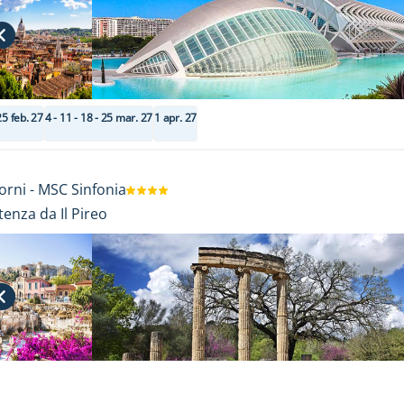
25 feb. 27
4 - 11 - 18 - 25 mar. 27
1 apr. 27
orni
-
MSC Sinfonia
tenza da Il Pireo